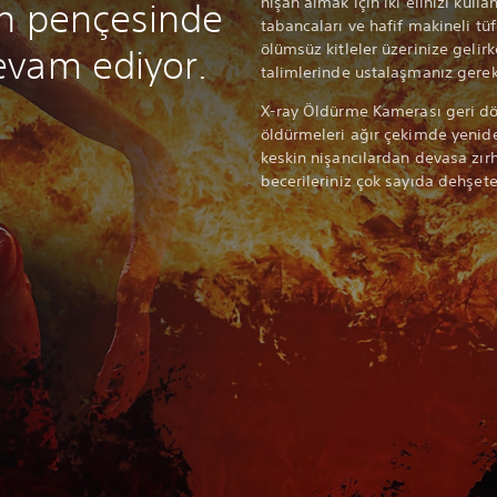
nişan almak için iki elinizi kulla
n pençesinde
tabancaları ve hafif makineli tüfe
ölümsüz kitleler üzerinize geli
evam ediyor.
talimlerinde ustalaşmanız gere
X-ray Öldürme Kamerası geri dö
öldürmeleri ağır çekimde yenid
keskin nişancılardan devasa zırh
becerileriniz çok sayıda dehşete