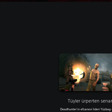
Tüyler ürperten sena
Deadhunter'ın efsanevi lideri Yüzbaş