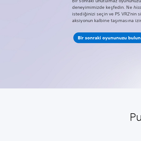
Bir sonraki unutulmaz oyununuzu 
deneyimimizde keşfedin. Ne
his
istediğinizi seçin ve PS VR2'nin s
aksiyonun kalbine taşımasına izin
Bir sonraki oyununuzu bulun
Pu