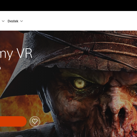
Destek
my VR
D