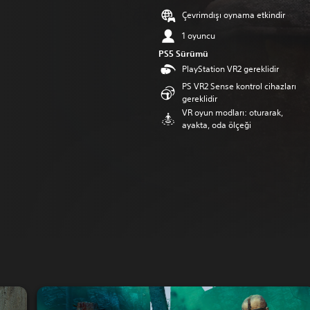
Çevrimdışı oynama etkindir
1 oyuncu
PS5 Sürümü
PlayStation VR2 gereklidir
PS VR2 Sense kontrol cihazları
gereklidir
VR oyun modları: oturarak,
ayakta, oda ölçeği