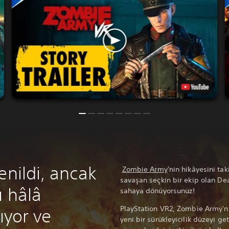
enildi, ancak
Zombie Army
'nin hikâyesini ta
savaşan seçkin bir ekip olan De
ı hâlâ
sahaya dönüyorsunuz!
PlayStation VR2, Zombie Army'ni
ıyor ve
yeni bir sürükleyicilik düzeyi ge