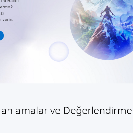
interaktif
setmek
izi
 verin.
anlamalar ve Değerlendirme