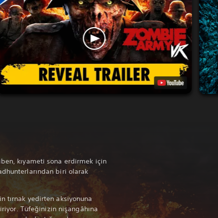
kiben, kıyameti sona erdirmek için
adhunterlarından biri olarak
n tırnak yedirten aksiyonuna
tiriyor. Tüfeğinizin nişangâhına