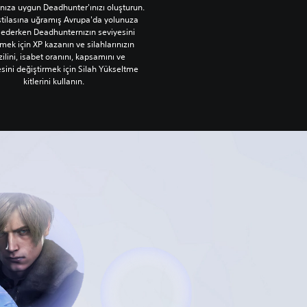
ınıza uygun Deadhunter'ınızı oluşturun.
stilasına uğramış Avrupa'da yolunuza
ederken Deadhunternızın seviyesini
mek için XP kazanın ve silahlarınızın
ilini, isabet oranını, kapsamını ve
sini değiştirmek için Silah Yükseltme
kitlerini kullanın.