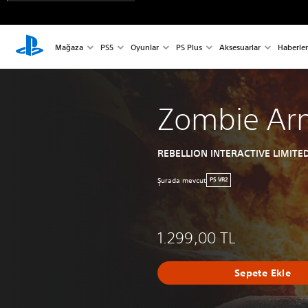
Mağaza
PS5
Oyunlar
PS Plus
Aksesuarlar
Haberler
Zombie Ar
REBELLION INTERACTIVE LIMITE
Şurada mevcut
PS VR2
1.299,00 TL
Sepete Ekle