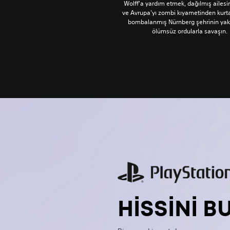
Wolff'a yardım etmek, dağılmış ailesi
ve Avrupa'yı zombi kıyametinden kurt
bombalanmış Nürnberg şehrinin yak
ölümsüz ordularla savaşın.
HISSINI B