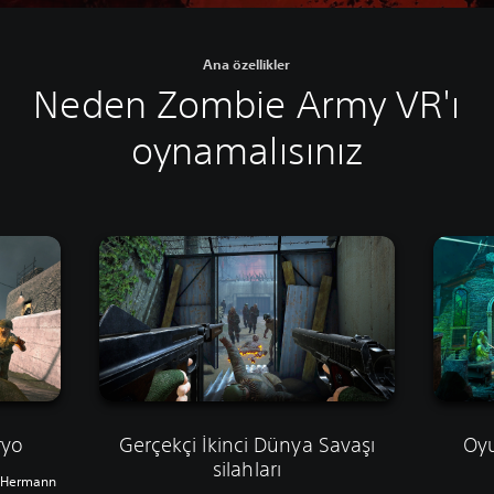
Ana özellikler
Neden Zombie Army VR'ı
oynamalısınız
ryo
Gerçekçi İkinci Dünya Savaşı
Oyu
silahları
ı Hermann