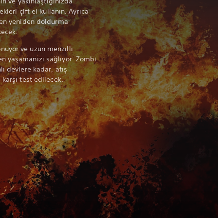
nın ve yakınlaştığınızda
kleri çift el kullanın. Ayrıca
rken yeniden doldurma
kecek.
nüyor ve uzun menzilli
en yaşamanızı sağlıyor. Zombi
lı devlere kadar, atış
 karşı test edilecek.