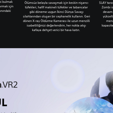
ni bulmak
Ölümsüz belayla savaşmak için keskin nişancı
SLAY tarz
armak için
tüfekleri, hafif makineli tüfekler ve tabancalar
Zombi i
ınındaki
gibi döneme uygun İkinci Dünya Savaşı
devam 
silahlarından oluşan bir cephanelik kullanın. Geri
yükselt
dönen X-ray Öldürme Kamerası ile uzun menzilli
menz
isabetliliğinizi değerlendirin, her nokta atışı
kapasite
kafaya dehşet verici bir hava katın.
UL