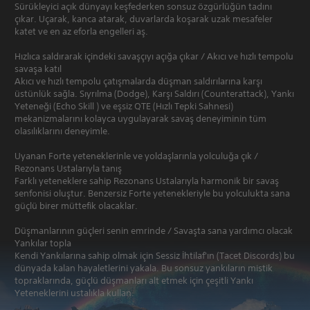
Sürükleyici açık dünyayı keşfederken sonsuz özgürlüğün tadını
çıkar. Uçarak, kanca atarak, duvarlarda koşarak uzak mesafeler
katet ve en az eforla engelleri aş.
Hızlıca saldırarak içindeki savaşçıyı açığa çıkar / Akıcı ve hızlı tempolu
savaşa katıl
Akıcı ve hızlı tempolu çatışmalarda düşman saldırılarına karşı
üstünlük sağla. Sıyrılma (Dodge), Karşı Saldırı (Counterattack), Yankı
Yeteneği (Echo Skill ) ve eşsiz QTE (Hızlı Tepki Sahnesi)
mekanizmalarını kolayca uygulayarak savaş deneyiminin tüm
olasılıklarını deneyimle.
Uyanan Forte yeteneklerinle ve yoldaşlarınla yolculuğa çık /
Rezonans Ustalarıyla tanış
Farklı yeteneklere sahip Rezonans Ustalarıyla harmonik bir savaş
senfonisi oluştur. Benzersiz Forte yetenekleriyle bu yolculukta sana
güçlü birer müttefik olacaklar.
Düşmanlarının güçleri senin emrinde / Savaşta sana yardımcı olacak
Yankılar topla
Kendi Yankılarına sahip olmak için Sessiz İhtilaf'ın (Tacet Discords) bu
dünyada kalan hayaletlerini yakala. Bu sonsuz yankıların mistik
topraklarında, güçlü düşmanları alt etmek için çeşitli Yankı
Yeteneklerini ustalıkla kullan.