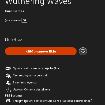
Wuthering Waves
Kuro Games
Şurada mevcut
PS5
Ücretsiz
Kütüphaneye Ekle
Oyun içi satın almalar isteğe bağlıdır
Çevrimiçi oynama gereklidir
3 çevrimiçi oyuncu
Uzaktan Oynama desteklenir
PS5 Sürümü
Titreşim işlevini destekler (DualSense kablosuz kontrol cihazı)