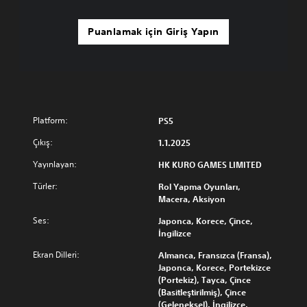
Puanlamak için Giriş Yapın
Platform:
PS5
Çıkış:
1.1.2025
Yayınlayan:
HK KURO GAMES LIMITED
Türler:
Rol Yapma Oyunları,
Macera, Aksiyon
Ses:
Japonca, Korece, Çince,
İngilizce
Ekran Dilleri:
Almanca, Fransızca (Fransa),
Japonca, Korece, Portekizce
(Portekiz), Tayca, Çince
(Basitleştirilmiş), Çince
(Geleneksel), İngilizce,