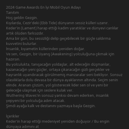
2024 Game Awards En İyi Mobil Oyun Adayı
Tanıtım
Hoş geldin Gezgin.
Kıyılarda, Cezir'deki (Ebb Tide) dünyanın sessiz külleri uzanır.
Keder'in (Lament) harap ettiği kadim yaratıklar ve dünyevi canlılar
artık ölüden farksızdır.
Ama bir gün, bu sessizliği delip geçebilecek bir güçle saldırma
kuvvetini bulurlar.
İnsanlık, kıyametin küllerinden yeniden doğar.
Ve sen, Gezgin, bir Uyanış (Awakening) yolculuğuna çıkmak için
hazırsın.
Bu yolculukta, tanışacağın yoldaşlar, alt edeceğin düşmanlar,
kazanacağın yeni güçler, ortaya çıkaracağın gizli gerçekler ve
hayranlık uyandıracak görülmemiş manzaralar seni bekliyor. Sonsuz
olasılıklarla dolu devasa bir dünya ayaklarının altında. Seçim senin
elinde. Aranan çözüm, yol gösterecek lider sen ol ve yeni bir
geleceğe ulaşmak için seslere kulak ver.
Wuthering Waves'in sonsuz yankısı devam ederken, insanlık
yepyeni bir yolculuğa adım atacak.
Şimdi ayağa kalk ve destanını yazmaya başla Gezgin.
İçerikler
Keder'in harap ettiği medeniyet yeniden doğuyor / Bu engin
dünyaya adımını at