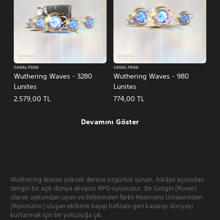
SANAL PARA
SANAL PARA
Wuthering Waves - 3280
Wuthering Waves - 980
Lunites
Lunites
2.579,00 TL
774,00 TL
Devamını Göster
Wuthering Waves yüksek derece özgürlük sunan, hikâye açısından
zengin bir açık dünya aksiyon RPG oyunudur. Bir Gezgin (Rover)
olarak uykundan uyan ve birbirinden farklı Rezonans Ustalarından
(Resonator) oluşan ekibinle kayıp hafızanı geri kazanıp dünyayı
kurtarmak için bir yolculuğa çık.