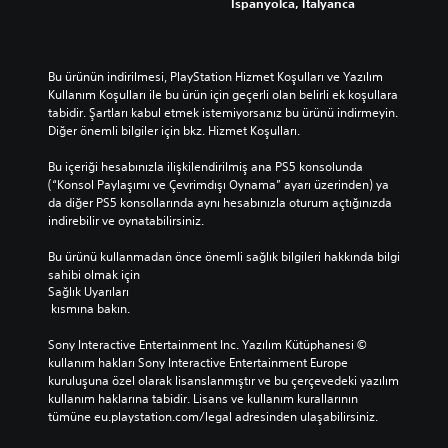
İspanyolca, İtalyanca
u
a
n
l
n
y
e
e
d
a
ş
t
a
b
l
Bu ürünün indirilmesi, PlayStation Hizmet Koşulları ve Yazılım 
i
n
i
e
Kullanım Koşulları ile bu ürün için geçerli olan belirli ek koşullara 
b
ş
l
ş
tabidir. Şartları kabul etmek istemiyorsanız bu ürünü indirmeyin. 
a
i
i
t
Diğer önemli bilgiler için bkz. Hizmet Koşulları.
ğ
m
r
i
ı
s
r
i
Bu içeriği hesabınızla ilişkilendirilmiş ana PS5 konsolunda 
m
i
m
S
(“Konsol Paylaşımı ve Çevrimdışı Oynama” ayarı üzerinden) ya 
s
n
e
e
da diğer PS5 konsollarında aynı hesabınızla oturum açtığınızda 
ı
i
d
s
indirebilir ve oynatabilirsiniz.
z
z
e
l
b
.
s
i
Bu ürünü kullanmadan önce önemli sağlık bilgileri hakkında bilgi 
i
t
v
sahibi olmak için 
r
e
e
Sağlık Uyarıları
3
o
ğ
y
 kısmına bakın.
r
D
i
a
t
S
s
y
Sony Interactive Entertainment Inc. Yazılım Kütüphanesi © 
a
e
u
a
kullanım hakları Sony Interactive Entertainment Europe 
m
n
s
z
kuruluşuna özel olarak lisanslanmıştır ve bu çerçevedeki yazılım 
a
u
S
ı
kullanım haklarına tabidir. Lisans ve kullanım kurallarının 
e
l
e
l
tümüne eu.playstation.com/legal adresinden ulaşabilirsiniz.
r
m
s
ı
i
a