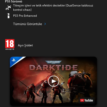
PS5 Sürümü
Titreşim işlevi ve tetik efektini destekler (DualSense kablosuz
kontrol cihazı)
PS5 Pro Enhanced
Tümünü Görüntüle
Aşırı Şiddet