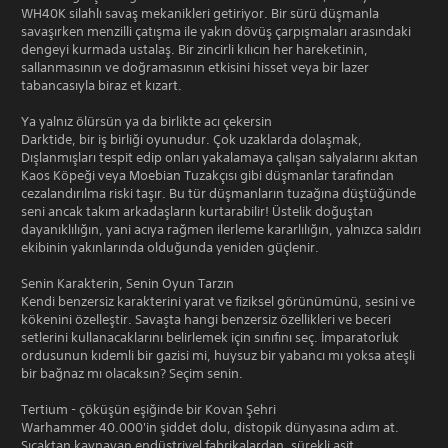
WH40K silahlı savaş mekanikleri getiriyor. Bir sürü düşmanla
savaşırken menzilli çatışma ile yakın dövüş çarpışmaları arasındaki
dengeyi kurmada ustalaş. Bir zincirli kılıcın her hareketinin,
sallanmasının ve doğramasının etkisini hisset veya bir lazer
tabancasıyla biraz et kızart.
Ya yalnız ölürsün ya da birlikte acı çekersin
Darktide, bir iş birliği oyunudur. Çok uzaklarda dolaşmak,
Dışlanmışları tespit edip onları yakalamaya çalışan salyalarını akıtan
Kaos Köpeği veya Moebian Tuzakçısı gibi düşmanlar tarafından
cezalandırılma riski taşır. Bu tür düşmanların tuzağına düştüğünde
seni ancak takım arkadaşların kurtarabilir! Üstelik doğuştan
dayanıklılığın, yani acıya rağmen ilerleme kararlılığın, yalnızca saldırı
ekibinin yakınlarında olduğunda yeniden güçlenir.
Senin Karakterin, Senin Oyun Tarzın
Kendi benzersiz karakterini yarat ve fiziksel görünümünü, sesini ve
kökenini özelleştir. Savaşta hangi benzersiz özellikleri ve beceri
setlerini kullanacaklarını belirlemek için sınıfını seç. İmparatorluk
ordusunun kıdemli bir gazisi mi, huysuz bir yabancı mı yoksa ateşli
bir bağnaz mı olacaksın? Seçim senin.
Tertium - çöküşün eşiğinde bir Kovan Şehri
Warhammer 40.000'in şiddet dolu, distopik dünyasına adım at.
Sıcaktan kaynayan endüstriyel fabrikalardan, sürekli asit