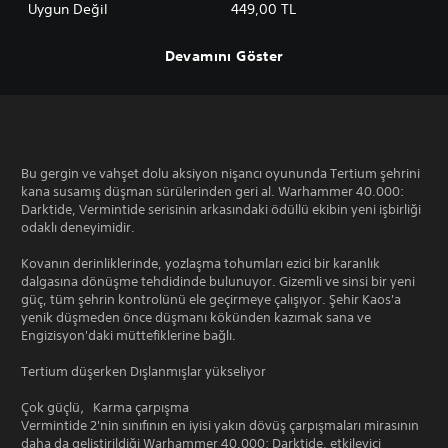
Content
Deluxe Edition
Uygun Değil
449,00 TL
Devamını Göster
Bu gergin ve vahşet dolu aksiyon nişancı oyununda Tertium şehrini
kana susamış düşman sürülerinden geri al. Warhammer 40.000:
Darktide, Vermintide serisinin arkasındaki ödüllü ekibin yeni işbirliği
odaklı deneyimidir.
Kovanın derinliklerinde, yozlaşma tohumları ezici bir karanlık
dalgasına dönüşme tehdidinde bulunuyor. Gizemli ve sinsi bir yeni
güç, tüm şehrin kontrolünü ele geçirmeye çalışıyor. Şehir Kaos'a
yenik düşmeden önce düşmanı kökünden kazımak sana ve
Engizisyon'daki müttefiklerine bağlı.
Tertium düşerken Dışlanmışlar yükseliyor
Çok güçlü，Karma çarpışma
Vermintide 2'nin sınıfının en iyisi yakın dövüş çarpışmaları mirasının
daha da geliştirildiği Warhammer 40.000: Darktide, etkileyici