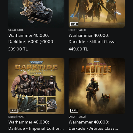
PS5
SANAL PARA
EKLENTI PAKETI
Warhammer 40,000:
Warhammer 40,000:
Darktide| 6000 (+1000
Darktide - Skitarii Class
Bonus) Aquila
Deluxe Edition
599,00 TL
449,00 TL
PS5
PS5
EKLENTI PAKETI
EKLENTI PAKETI
Warhammer 40,000:
Warhammer 40,000:
Darktide - Imperial Edition
Darktide - Arbites Class