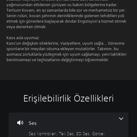
yağmurundan etkilenen çürüyen su bakım bölgelerine kadar:
Tertium Kovanı, en iyi zamanlarda bile zor ve merhametsiz bir yer.
Senin rolün, kovan şehrinin derinliklerinde gizlenen tehditleri yok
etmek için görevlere başlayarak dindar Engizisyon'a hizmet etmek
veya denerken ölmek.
Kaos asla uyumaz
Kaos'un değişken isteklerine, Vaziyetlere, uyum sağla... Görevine
spontane bir meydan okuma ekleyen mutatörler. Takımın, bu
acımasız zorluklarla yüzleşmek için uyum sağlamayı, yeni taktikleri
benimsemeyi ve teçhizatlarını değiştirmeyi öğrenmelidir.
Erişilebilirlik Özellikleri
S
A
K
K
H
e
l
o
o
ı
s
t
n
n
z
K
Y
t
t
l
o
a
r
r
ı
Ses
n
z
o
o
S
Ses Kontrolleri, Tek Ses, 3D Ses, Görsel
t
ı
l
l
o