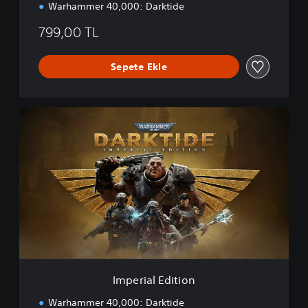
0
Warhammer 40,000: Darktide
:
D
799,00 TL
a
r
k
Sepete Ekle
t
i
d
I
e
m
p
e
r
i
a
l
E
d
i
t
i
Imperial Edition
o
n
Warhammer 40,000: Darktide