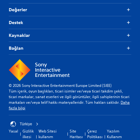
u
y
a
b
u
l
Değerler
u
l
m
a
a
k
Destek
b
d
H
i
a
a
Kaynaklar
l
n
s
m
d
s
e
i
Bağlan
a
s
ğ
s
i
e
i
i
r
y
ç
o
i
y
e
n
u
t
© 2026 Sony Interactive Entertainment Europe Limited (SIEE)
s
n
i
Tüm içerik, oyun başlıkları, ticari isimler ve/veya ticari takdim şekli,
e
c
(
ticari markalar, sanat eserleri ve ilgili görüntüler, ilgili sahiplerinin ticari
s
u
G
markaları ve/veya telif hakkı materyalleridir. Tüm hakları saklıdır.
Daha
ç
l
e
fazla bilgi
ı
a
l
k
r
i
ı
ı
Türkiye
ş
ş
n
Yasal
Gizlilik
Web Sitesi
Site
Çerez
Yazılım
ı
H
m
ilkesi
kullanım
Haritası
Politikası
Kullanım
n
U
i