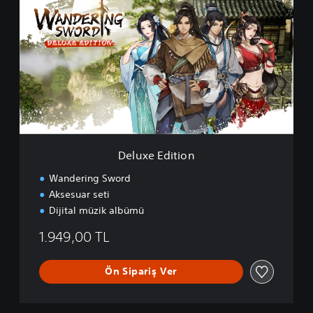
l
u
x
e
E
d
i
t
i
o
n
Deluxe Edition
Wandering Sword
Aksesuar seti
Dijital müzik albümü
1.949,00 TL
Ön Sipariş Ver