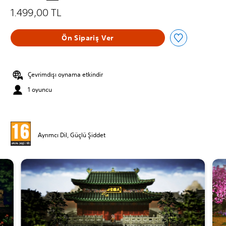
1.499,00 TL
Ön Sipariş Ver
Çevrimdışı oynama etkindir
1 oyuncu
Ayrımcı Dil, Güçlü Şiddet