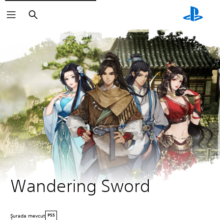
Arama
Wandering Sword
Şurada mevcut
PS5