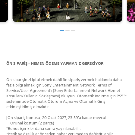
ÖN SİPARİŞ – HEMEN ÖDEME YAPMANIZ GEREKİYOR
Ön siparişinizi iptal etmek dahil ön sipariş vermek hakkında daha
fazla bilgi almak için Sony Entertainment Network Terms of
Service/User Agreement'ı (Sony Entertainment Network Hizmet
Koşulları/Kullanıcı Sözleşmesi) okuyun. Otomatik indirme için PS5™
sisteminizde Otomatik Oturum Açma ve Otomatik Giriş
etkinleştirilmiş olmalıdır.
[Ön sipariş bonusu] 20 Ocak 2027, 23:59'a kadar mevcut
・Orijinal kostüm (2 parça)
*Bonus içerikler daha sonra yayınlanabilir.
*İçerik ve özellikler önceden haber verilmeden değiştirilebilir.