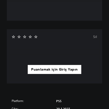
Sil
Puanlamak için Giriş Yapın
Platform:
PS5
Çıkış:
20.1.2027