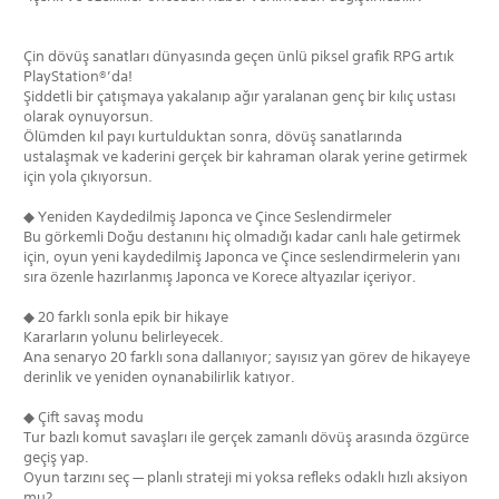
Çin dövüş sanatları dünyasında geçen ünlü piksel grafik RPG artık
PlayStation®’da!
Şiddetli bir çatışmaya yakalanıp ağır yaralanan genç bir kılıç ustası
olarak oynuyorsun.
Ölümden kıl payı kurtulduktan sonra, dövüş sanatlarında
ustalaşmak ve kaderini gerçek bir kahraman olarak yerine getirmek
için yola çıkıyorsun.
◆ Yeniden Kaydedilmiş Japonca ve Çince Seslendirmeler
Bu görkemli Doğu destanını hiç olmadığı kadar canlı hale getirmek
için, oyun yeni kaydedilmiş Japonca ve Çince seslendirmelerin yanı
sıra özenle hazırlanmış Japonca ve Korece altyazılar içeriyor.
◆ 20 farklı sonla epik bir hikaye
Kararların yolunu belirleyecek.
Ana senaryo 20 farklı sona dallanıyor; sayısız yan görev de hikayeye
derinlik ve yeniden oynanabilirlik katıyor.
◆ Çift savaş modu
Tur bazlı komut savaşları ile gerçek zamanlı dövüş arasında özgürce
geçiş yap.
Oyun tarzını seç — planlı strateji mi yoksa refleks odaklı hızlı aksiyon
mu?