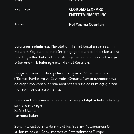
Yayınlayan:
CLOUDED LEOPARD
ENTERTAINMENT INC.
Türler:
Rol Yapma Oyunları
Bu ürünün indirilmesi, PlayStation Hizmet Koşulları ve Yazılım 
Kullanım Koşulları ile bu ürün için geçerli olan belirli ek koşullara 
tabidir. Şartları kabul etmek istemiyorsanız bu ürünü indirmeyin. 
Diğer önemli bilgiler için bkz. Hizmet Koşulları.
Bu içeriği hesabınızla ilişkilendirilmiş ana PS5 konsolunda 
(“Konsol Paylaşımı ve Çevrimdışı Oynama” ayarı üzerinden) ya 
da diğer PS5 konsollarında aynı hesabınızla oturum açtığınızda 
indirebilir ve oynatabilirsiniz.
Bu ürünü kullanmadan önce önemli sağlık bilgileri hakkında bilgi 
sahibi olmak için 
Sağlık Uyarıları
 kısmına bakın.
Sony Interactive Entertainment Inc. Yazılım Kütüphanesi © 
kullanım hakları Sony Interactive Entertainment Europe 