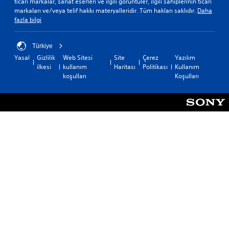
ticari markalar, sanat eserleri ve ilgili görüntüler, ilgili sahiplerinin ticari
markaları ve/veya telif hakkı materyalleridir. Tüm hakları saklıdır.
Daha
fazla bilgi
Türkiye
Yasal
Gizlilik
Web Sitesi
Site
Çerez
Yazılım
ilkesi
kullanım
Haritası
Politikası
Kullanım
koşulları
Koşulları