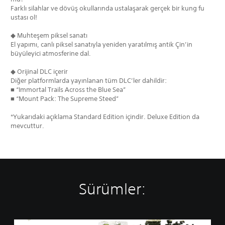
Farklı silahlar ve dövüş okullarında ustalaşarak gerçek bir kung fu
ustası ol!
◆ Muhteşem piksel sanatı
El yapımı, canlı piksel sanatıyla yeniden yaratılmış antik Çin’in
büyüleyici atmosferine dal.
◆ Orijinal DLC içerir
Diğer platformlarda yayınlanan tüm DLC’ler dahildir:
■ “Immortal Trails Across the Blue Sea”
■ “Mount Pack: The Supreme Steed”
*Yukarıdaki açıklama Standard Edition içindir. Deluxe Edition da
mevcuttur.
Sürümler:
S