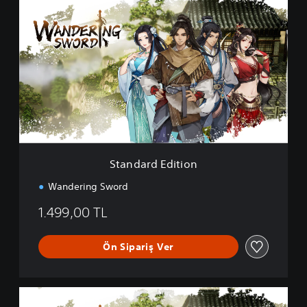
t
a
n
d
a
r
d
E
d
i
t
i
Standard Edition
o
n
Wandering Sword
1.499,00 TL
Ön Sipariş Ver
D
e