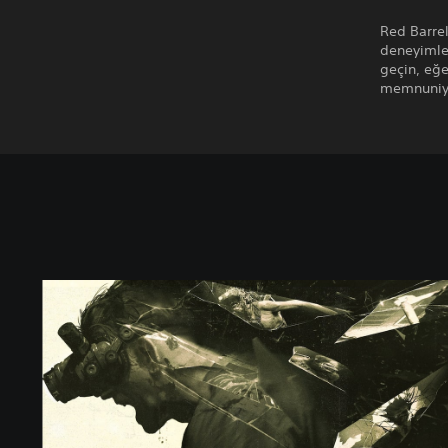
Red Barrel
deneyimle
geçin, eğe
memnuniyet
S
t
a
n
d
a
r
t