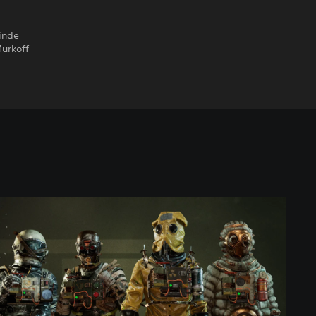
linde
Murkoff