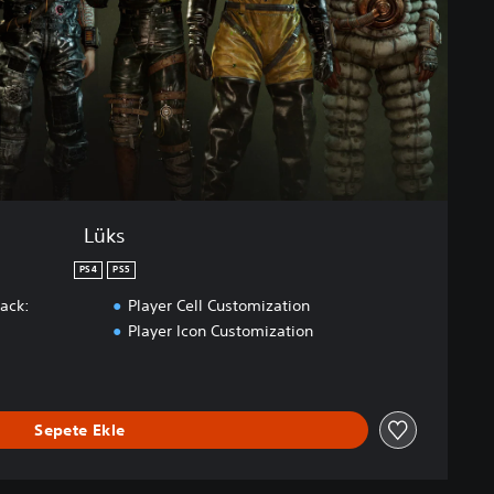
Lüks
PS4
PS5
Pack:
Player Cell Customization
Player Icon Customization
Sepete Ekle