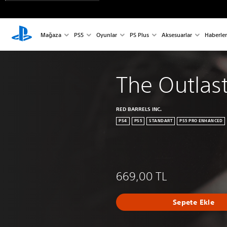
Mağaza
PS5
Oyunlar
PS Plus
Aksesuarlar
Haberler
The Outlast
RED BARRELS INC.
PS4
PS5
STANDART
PS5 PRO ENHANCED
669,00 TL
Sepete Ekle