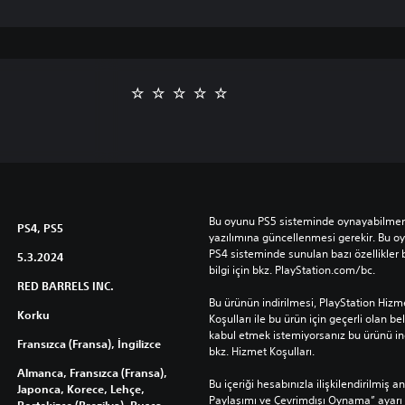
Bu oyunu PS5 sisteminde oynayabilmeniz
PS4, PS5
yazılımına güncellenmesi gerekir. Bu o
PS4 sisteminde sunulan bazı özellikler b
5.3.2024
bilgi için bkz. PlayStation.com/bc.
RED BARRELS INC.
Bu ürünün indirilmesi, PlayStation Hizme
Korku
Koşulları ile bu ürün için geçerli olan beli
kabul etmek istemiyorsanız bu ürünü indi
Fransızca (Fransa), İngilizce
bkz. Hizmet Koşulları.
Almanca, Fransızca (Fransa),
Bu içeriği hesabınızla ilişkilendirilmiş 
Japonca, Korece, Lehçe,
Paylaşımı ve Çevrimdışı Oynama” ayarı 