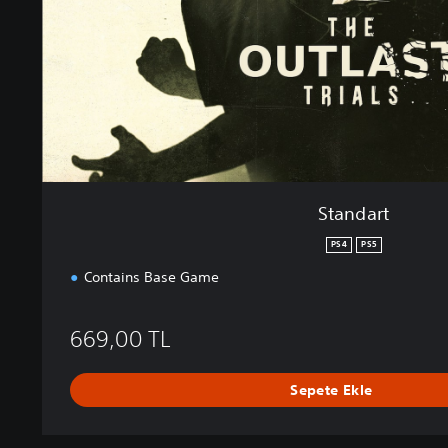
Standart
PS4
PS5
Contains Base Game
669,00 TL
Sepete Ekle