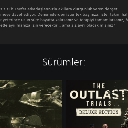
s sizi bu sefer arkadaşlarınızla akıllara durgunluk veren dehşeti
meye davet ediyor. Denemelerden ister tek başınıza, ister takım ha
r yeterince uzun süre hayatta kalırsanız ve terapiyi tamamlarsanız, 
le ayrılmanıza izin verecektir… ama siz aynı olacak mısınız?
Sürümler:
L
ü
k
s