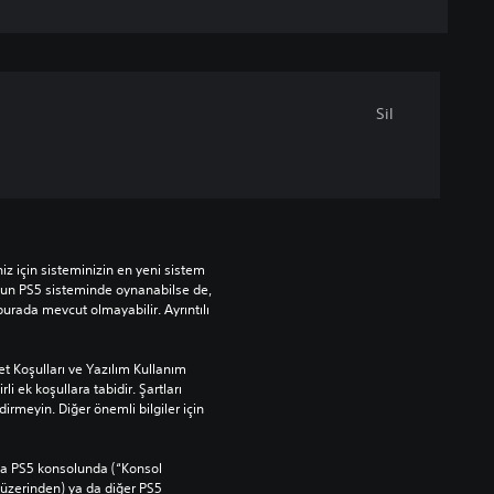
Sil
 için sisteminizin en yeni sistem 
yun PS5 sisteminde oynanabilse de, 
urada mevcut olmayabilir. Ayrıntılı 
t Koşulları ve Yazılım Kullanım 
rli ek koşullara tabidir. Şartları 
rmeyin. Diğer önemli bilgiler için 
ana PS5 konsolunda (“Konsol 
üzerinden) ya da diğer PS5 