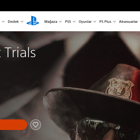
Destek
Mağaza
PS5
Oyunlar
PS Plus
Aksesuarlar
 Trials