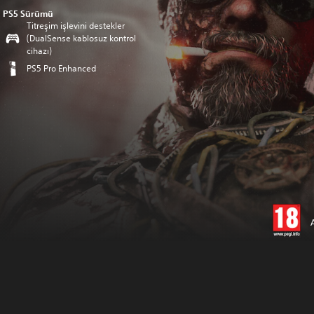
PS5 Sürümü
Titreşim işlevini destekler
(DualSense kablosuz kontrol
cihazı)
PS5 Pro Enhanced
A