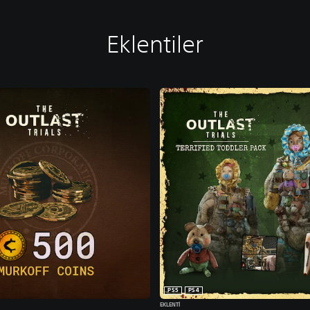
Eklentiler
PS5
PS4
EKLENTI