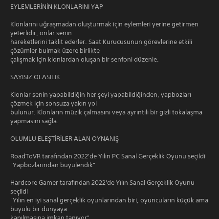
EYLEMLERİNİN KLONLARINI YAP
Klonlarını uğraşmadan oluşturmak için eylemleri yerine getirmen
yeterlidir; onlar senin
hareketlerini taklit ederler. Saat Kurucusunun görevlerine etkili
çözümler bulmak üzere birlikte
çalışmak için klonlardan oluşan bir senfoni düzenle.
SAYISIZ OLASILIK
Klonlar senin yapabildiğin her şeyi yapabildiğinden, yapbozları
çözmek için sonsuza yakın yol
bulunur. Klonların müzik çalmasını veya ayrıntılı bir gizli tokalaşma
yapmasını sağla.
OLUMLU ELEŞTİRİLER ALAN OYNANIŞ
RoadToVR tarafından 2022'de Yılın PC Sanal Gerçeklik Oyunu seçildi
"Yapbozlarından büyülendik"
Hardcore Gamer tarafından 2022'de Yılın Sanal Gerçeklik Oyunu
seçildi
"Yılın en iyi sanal gerçeklik oyunlarından biri, oyuncuların küçük ama
büyülü bir dünyaya
kapılmasına imkan tanıyor"