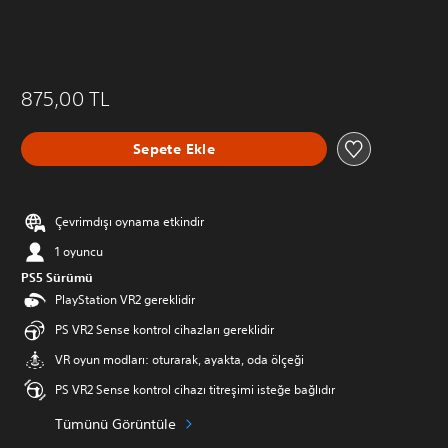
875,00 TL
Sepete Ekle
Çevrimdışı oynama etkindir
1 oyuncu
PS5 Sürümü
PlayStation VR2 gereklidir
PS VR2 Sense kontrol cihazları gereklidir
VR oyun modları: oturarak, ayakta, oda ölçeği
PS VR2 Sense kontrol cihazı titreşimi isteğe bağlıdır
Tümünü Görüntüle