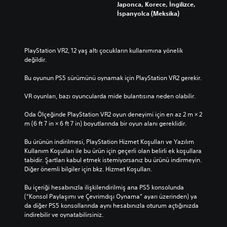
Japonca, Korece, İngilizce,
İspanyolca (Meksika)
PlayStation VR2, 12 yaş altı çocukların kullanımına yönelik 
değildir.
Bu oyunun PS5 sürümünü oynamak için PlayStation VR2 gerekir.
VR oyunları, bazı oyuncularda mide bulantısına neden olabilir.
Oda Ölçeğinde PlayStation VR2 oyun deneyimi için en az 2 m × 2 
m (6 ft 7 in × 6 ft 7 in) boyutlarında bir oyun alanı gereklidir.
Bu ürünün indirilmesi, PlayStation Hizmet Koşulları ve Yazılım 
Kullanım Koşulları ile bu ürün için geçerli olan belirli ek koşullara 
tabidir. Şartları kabul etmek istemiyorsanız bu ürünü indirmeyin. 
Diğer önemli bilgiler için bkz. Hizmet Koşulları.
Bu içeriği hesabınızla ilişkilendirilmiş ana PS5 konsolunda 
(“Konsol Paylaşımı ve Çevrimdışı Oynama” ayarı üzerinden) ya 
da diğer PS5 konsollarında aynı hesabınızla oturum açtığınızda 
indirebilir ve oynatabilirsiniz.