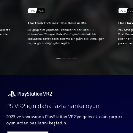
The Dark Pictures: The Devil in Me
The Dark
ckett’s
Bir grup film yapımcısı, kendilerini seri katil H.H.
Irak Savaş
rirler.
Holmes’un “Cinayet Kalesi’nin” günümüzdeki bir
Özel Kuvve
kopyasına davet eden gizemli bir çağrı alır. Ama işler
çıkarırlar
hiç de göründüğü gibi değildir.
yuvası bar
PS VR2 için daha fazla harika oyun
2023 ve sonrasında PlayStation VR2'ye gelecek olan çarpıcı
oyunlardan bazılarını keşfedin.