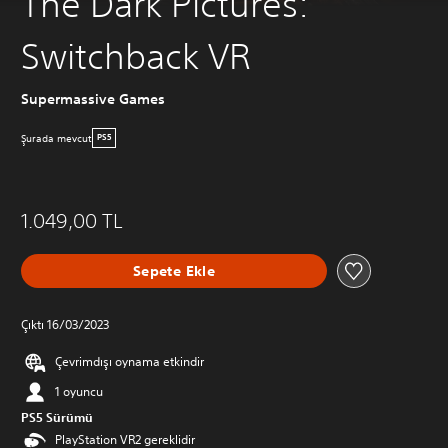
The Dark Pictures:
Switchback VR
Supermassive Games
Şurada mevcut
PS5
1.049,00 TL
Sepete Ekle
Çıktı 16/03/2023
Çevrimdışı oynama etkindir
1 oyuncu
PS5 Sürümü
PlayStation VR2 gereklidir