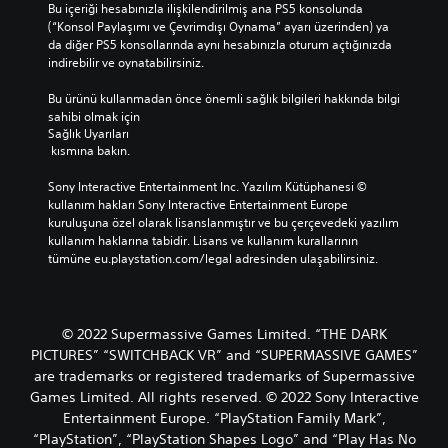
Bu içeriği hesabınızla ilişkilendirilmiş ana PS5 konsolunda 
(“Konsol Paylaşımı ve Çevrimdışı Oynama” ayarı üzerinden) ya 
da diğer PS5 konsollarında aynı hesabınızla oturum açtığınızda 
indirebilir ve oynatabilirsiniz.
Bu ürünü kullanmadan önce önemli sağlık bilgileri hakkında bilgi 
sahibi olmak için 
Sağlık Uyarıları
 kısmına bakın.
Sony Interactive Entertainment Inc. Yazılım Kütüphanesi © 
kullanım hakları Sony Interactive Entertainment Europe 
kuruluşuna özel olarak lisanslanmıştır ve bu çerçevedeki yazılım 
kullanım haklarına tabidir. Lisans ve kullanım kurallarının 
tümüne eu.playstation.com/legal adresinden ulaşabilirsiniz.
© 2022 Supermassive Games Limited. “THE DARK
PICTURES” “SWITCHBACK VR” and “SUPERMASSIVE GAMES”
are trademarks or registered trademarks of Supermassive
Games Limited. All rights reserved. © 2022 Sony Interactive
Entertainment Europe. “PlayStation Family Mark”,
“PlayStation”, “PlayStation Shapes Logo” and “Play Has No