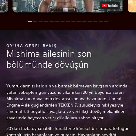
OYUNA GENEL BAKIŞ
Mishima ailesinin son
bölümünde dövüşün
Yumruklarınızı kaldırın ve bitmek bilmeyen kavganın ardında
yatan sebepleri gün yüzüne çıkarırken 20 yıl boyunca süren
Mishima kan davasının destansı sonuna hazırlanın. Unreal
Engine 4 ile güçlendirilen TEKKEN 7, sürükleyici hikâyesiyle
sinematik 3 boyutlu savaşlara ve yenilikçi dövüş mekanikleri
sayesinde heyecan verici düellolara sahne oluyor.
30'dan fazla oynanabilir karakterle küresel bir imparatorluğun
kontrolü için hesaplaşın ve güreşin. Hayranların sevdiği