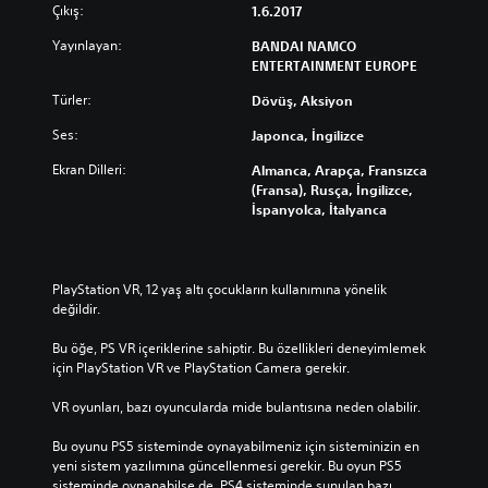
Çıkış:
1.6.2017
Yayınlayan:
BANDAI NAMCO
ENTERTAINMENT EUROPE
Türler:
Dövüş, Aksiyon
Ses:
Japonca, İngilizce
Ekran Dilleri:
Almanca, Arapça, Fransızca
(Fransa), Rusça, İngilizce,
İspanyolca, İtalyanca
PlayStation VR, 12 yaş altı çocukların kullanımına yönelik 
değildir.
Bu öğe, PS VR içeriklerine sahiptir. Bu özellikleri deneyimlemek 
için PlayStation VR ve PlayStation Camera gerekir.
VR oyunları, bazı oyuncularda mide bulantısına neden olabilir.
Bu oyunu PS5 sisteminde oynayabilmeniz için sisteminizin en 
yeni sistem yazılımına güncellenmesi gerekir. Bu oyun PS5 
sisteminde oynanabilse de, PS4 sisteminde sunulan bazı 