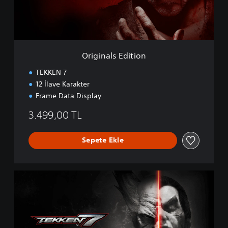
l
s
E
d
i
t
Originals Edition
i
o
TEKKEN 7
n
12 İlave Karakter
Frame Data Display
3.499,00 TL
Sepete Ekle
D
e
f
i
n
i