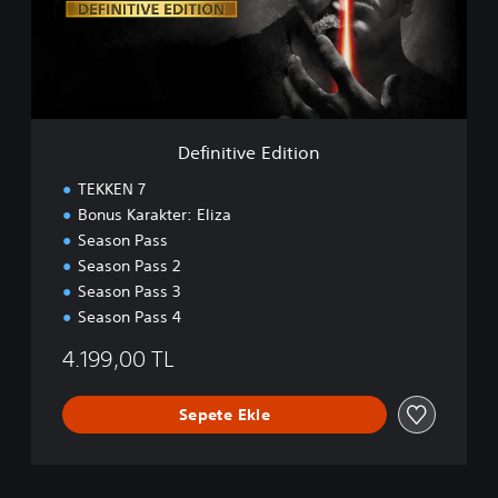
t
i
v
e
E
d
i
Definitive Edition
t
i
TEKKEN 7
o
Bonus Karakter: Eliza
n
Season Pass
Season Pass 2
Season Pass 3
Season Pass 4
4.199,00 TL
Sepete Ekle