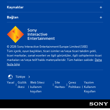
Kaynaklar
Bağlan
© 2026 Sony Interactive Entertainment Europe Limited (SIEE)
Tüm içerik, oyun başlıkları, ticari isimler ve/veya ticari takdim şekli,
ticari markalar, sanat eserleri ve ilgili görüntüler, ilgili sahiplerinin ticari
markaları ve/veya telif hakkı materyalleridir. Tüm hakları saklıdır.
Daha
fazla bilgi
Türkiye
Yasal
Gizlilik
Web Sitesi
Site
Çerez
Yazılım
ilkesi
kullanım
Haritası
Politikası
Kullanım
koşulları
Koşulları