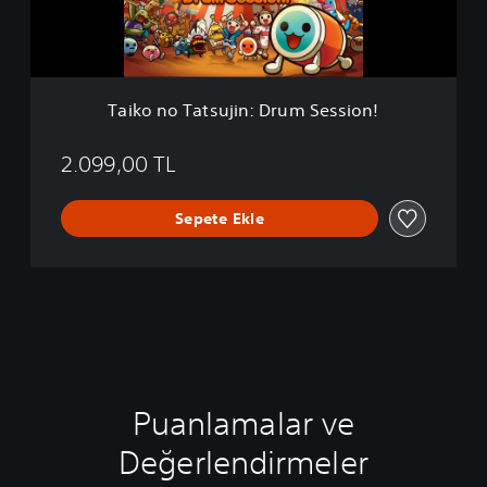
m
a
o
t
s
u
j
Taiko no Tatsujin: Drum Session!
i
n
:
2.099,00 TL
D
r
Sepete Ekle
u
m
S
e
s
s
i
o
n
!
Puanlamalar ve
Değerlendirmeler