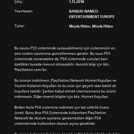
Çıkış:
1.11.2018
Yayınlayan:
BANDAI NAMCO
ENTERTAINMENT EUROPE
Türler:
Müzik/Ritim, Müzik/Ritim
Bu oyunu PS5 sisteminde oynayabilmeniz için sisteminizin en 
yeni sistem yazılımına güncellenmesi gerekir. Bu oyun PS5 
sisteminde oynanabilse de, PS4 sisteminde sunulan bazı 
özellikler burada mevcut olmayabilir. Ayrıntılı bilgi için bkz. 
PlayStation.com/bc.
Bu ürünün indirilmesi, PlayStation Network Hizmet Koşulları ve 
Yazılım Kullanım Koşulları ile bu ürün için geçerli olan belirli ek 
koşullara tabidir. Şartları kabul etmek istemiyorsanız bu ürünü 
indirmeyin. Diğer önemli bilgiler için bkz. Hizmet Koşulları.
Birden fazla PS4 sistemine indirmek için tek seferlik lisans 
ücreti. Bunu Ana PS4 Sisteminde kullanırken PlayStation 
Network'de oturum açmanız gerekmezken diğer PS4 
sistemlerinde kullanırken oturum açma gereklidir.