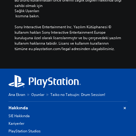
Bu ürünü kullanmadan önce önemli sağlık bilgileri hakkında bilgi 
sahibi olmak için 
Sağlık Uyarıları
 kısmına bakın.
Sony Interactive Entertainment Inc. Yazılım Kütüphanesi © 
kullanım hakları Sony Interactive Entertainment Europe 
kuruluşuna özel olarak lisanslanmıştır ve bu çerçevedeki yazılım 
kullanım haklarına tabidir. Lisans ve kullanım kurallarının 
tümüne eu.playstation.com/legal adresinden ulaşabilirsiniz.
Ana Ekran
Oyunlar
Taiko no Tatsujin: Drum Session!
Hakkında
SIE Hakkında
Kariyerler
PlayStation Studios