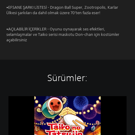
•EFSANE ŞARKI LİSTESİ - Dragon Ball Super, Zootropolis, Karlar
Ülkesi şarkıları da dahil olmak üzere 70'ten fazla eser!
•AÇILABİLİR İÇERİKLER - Oyunu oynayarak ses efektleri,
selamlaşmalar ve Taiko serisi maskotu Don-chan için kostümler
açabilirsiniz
Sürümler:
T
a
i
k
o
n
o