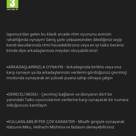
Japonya'dan gelen bu klasik arcade ritim oyununu evinizin
rahatlığında oynayın! Geniş şarkı yelpazesinden dilediğinizi seçip
kendi davullarınızla ritmi hissedebilirsiniz veya en iyi taiko becerisi
kimde diye arkadaşlarınıza meydan okuyabilirsiniz!
•ARKADAŞLARINIZLA OYNAYIN - Arkadaşınızla birlikte veya ona
karşı oynayın ya da arkadaşlarınızın verilerini gördüğünüz çevrimiçi
modunda oynayarak en yüksek puana sahip olmaya çalışın
•DERECELİ MODU - Çevrimiçi bağlanın ve dünyanın dört bir
yanındaki Taiko oyuncularının verilerine karşı oynayarak bir numara
olduğunuzu kanıtlayın
•KULLANILABİLİR PEK ÇOK KARAKTER - Misafir girişiyle oynayarak
Hatsune Miku, Heihachi Mishima ve fazlasını deneyebilirsiniz