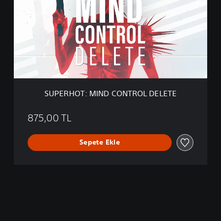
E
R
H
O
T
:
M
I
N
D
SUPERHOT: MIND CONTROL DELETE
C
O
N
875,00 TL
T
R
Sepete Ekle
O
L
D
E
L
E
T
E