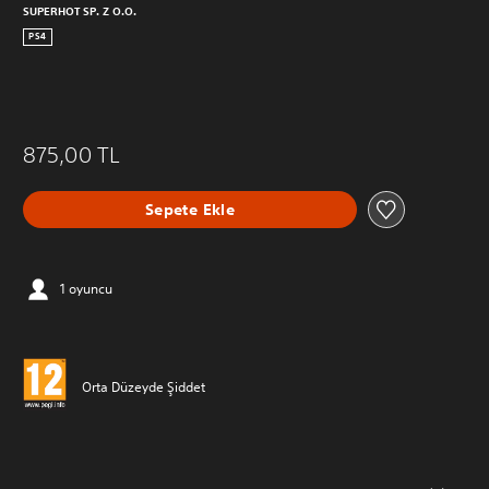
SUPERHOT SP. Z O.O.
PS4
875,00 TL
Sepete Ekle
1 oyuncu
Orta Düzeyde Şiddet