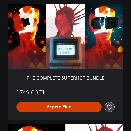
T
H
E
C
O
M
P
L
E
T
E
S
U
THE COMPLETE SUPERHOT BUNDLE
P
E
R
1.749,00 TL
H
O
Sepete Ekle
T
B
U
N
S
D