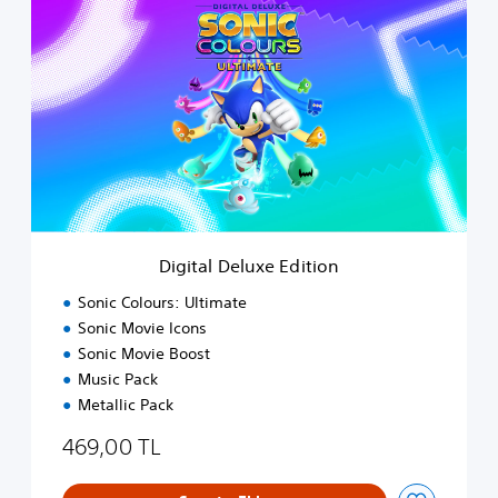
i
g
i
t
a
l
D
e
l
u
x
e
Digital Deluxe Edition
E
d
Sonic Colours: Ultimate
i
Sonic Movie Icons
t
Sonic Movie Boost
i
o
Music Pack
n
Metallic Pack
469,00 TL