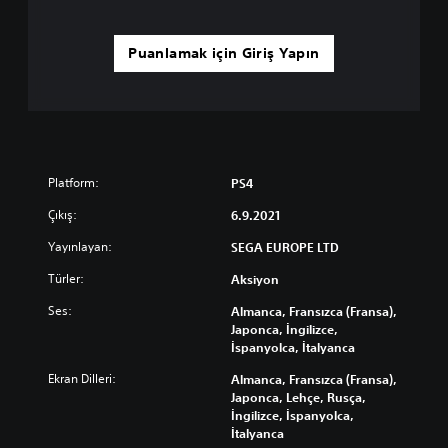
Puanlamak için Giriş Yapın
Platform:
PS4
Çıkış:
6.9.2021
Yayınlayan:
SEGA EUROPE LTD
Türler:
Aksiyon
Ses:
Almanca, Fransızca (Fransa),
Japonca, İngilizce,
İspanyolca, İtalyanca
Ekran Dilleri:
Almanca, Fransızca (Fransa),
Japonca, Lehçe, Rusça,
İngilizce, İspanyolca,
İtalyanca