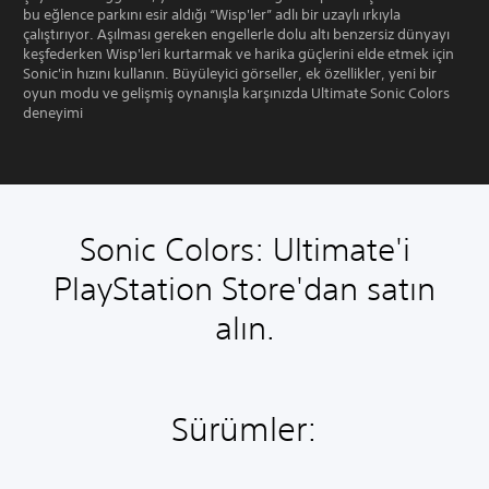
bu eğlence parkını esir aldığı “Wisp'ler” adlı bir uzaylı ırkıyla
çalıştırıyor. Aşılması gereken engellerle dolu altı benzersiz dünyayı
keşfederken Wisp'leri kurtarmak ve harika güçlerini elde etmek için
Sonic'in hızını kullanın. Büyüleyici görseller, ek özellikler, yeni bir
oyun modu ve gelişmiş oynanışla karşınızda Ultimate Sonic Colors
deneyimi
Sonic Colors: Ultimate'i
PlayStation Store'dan satın
alın.
Sürümler: