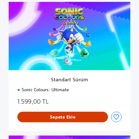
S
t
a
n
d
a
r
t
S
ü
r
ü
m
Standart Sürüm
Sonic Colours: Ultimate
1.599,00 TL
Sepete Ekle
D