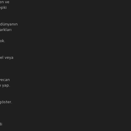
ken ve
epki
 dünyanın
arkları
ok.
gel veya
eyecan
n yap.
göster.
di