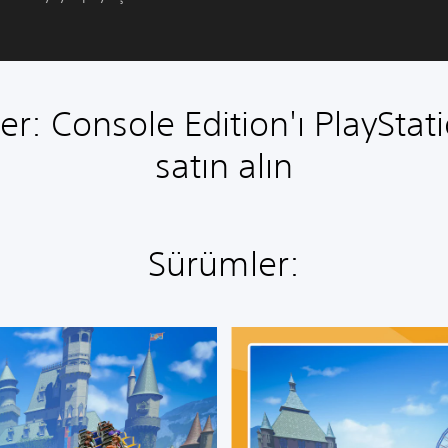
er: Console Edition'ı PlayStat
satın alın
Sürümler:
D
e
l
ü
k
s