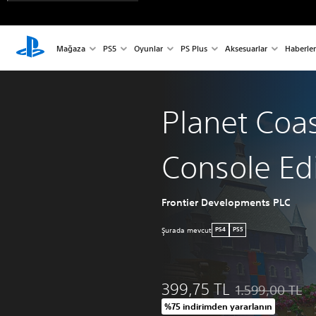
Mağaza
PS5
Oyunlar
PS Plus
Aksesuarlar
Haberler
Planet Coas
Console Ed
Frontier Developments PLC
Şurada mevcut
PS4
PS5
399,75 TL
1.599,00 TL
Orijinal fiyat ol
%75 indirimden yararlanın