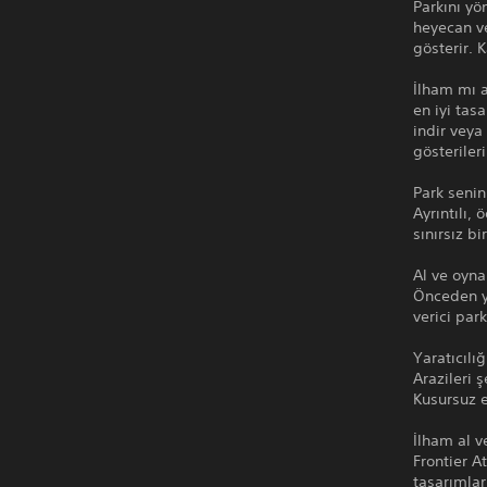
Parkını yö
heyecan ve
gösterir. 
İlham mı a
en iyi tas
indir veya
gösteriler
Park senin
Ayrıntılı,
sınırsız b
Al ve oyna
Önceden ya
verici par
Yaratıcılığ
Arazileri ş
Kusursuz e
İlham al v
Frontier A
tasarımlar