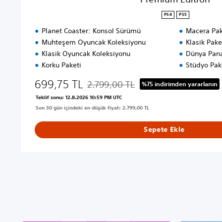
PS4
PS5
Planet Coaster: Konsol Sürümü
Macera Pak
Muhteşem Oyuncak Koleksiyonu
Klasik Pake
Klasik Oyuncak Koleksiyonu
Dünya Pana
Korku Paketi
Stüdyo Pak
699,75 TL
2.799,00 TL
%75 indirimden yararlanın
Orijinal fiyat olan 2.799,00 TL üzerinden 
Teklif sonu: 12.8.2026 10:59 PM UTC
Son 30 gün içindeki en düşük fiyat: 2.799,00 TL
Sepete Ekle