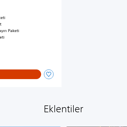
eti
t
yırı Paketi
eti
indirim uygulanmıştır
Eklentiler