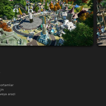
,
e ortamlar
çin
 veya arazi