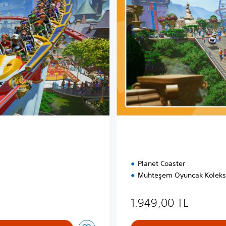
S
ü
r
ü
m
Planet Coaster
Muhteşem Oyuncak Koleks
indirim uygulanmıştır
1.949,00 TL