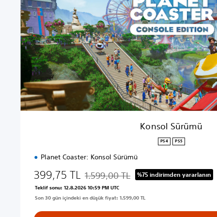
S
ü
r
ü
m
ü
Konsol Sürümü
PS4
PS5
Planet Coaster: Konsol Sürümü
399,75 TL
1.599,00 TL
%75 indirimden yararlanın
Orijinal fiyat olan 1.599,00 TL üzerinden 
Teklif sonu: 12.8.2026 10:59 PM UTC
Son 30 gün içindeki en düşük fiyat: 1.599,00 TL