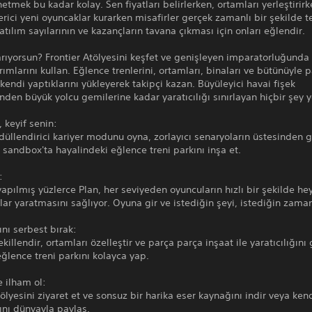
netmek bu kadar kolay. Sen fiyatları belirlerken, ortamları yerleştirir
rici yeni oyuncaklar kurarken misafirler gerçek zamanlı bir şekilde t
Katılım sayılarının ve kazançların tavana çıkması için onları eğlendir.
rıyorsun? Frontier Atölyesini keşfet ve genişleyen imparatorluğunda
arımlarını kullan. Eğlence trenlerini, ortamları, binaları ve bütünüyle p
 kendi yaptıklarını yükleyerek takipçi kazan. Büyüleyici havai fişek
inden büyük yolcu gemilerine kadar yaratıcılığı sınırlayan hiçbir şey y
, keyif senin:
 ödüllendirici kariyer modunu oyna, zorlayıcı senaryoların üstesinden 
ir sandbox'ta hayalindeki eğlence treni parkını inşa et.
:
pılmış yüzlerce Plan, her seviyeden oyuncuların hızlı bir şekilde h
klar yaratmasını sağlıyor. Oyuna gir ve istediğin şeyi, istediğin zama
ını serbest bırak:
ekillendir, ortamları özelleştir ve parça parça inşaat ile yaratıcılığını 
ğlence treni parkını kolayca yap.
e ilham ol:
tölyesini ziyaret et ve sonsuz bir harika eser kaynağını indir veya ken
ını dünyayla paylaş.