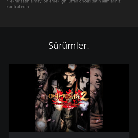
*Tekrar satın almayı önlemek için lütfen önceki satın alımlarınızı
kontrol edin.
Sürümler:
O
n
i
m
u
s
h
a
2
:
S
a
m