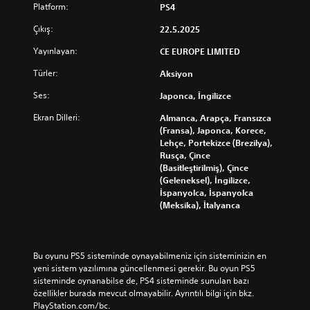
Platform:
PS4
Çıkış:
22.5.2025
Yayınlayan:
CE EUROPE LIMITED
Türler:
Aksiyon
Ses:
Japonca, İngilizce
Ekran Dilleri:
Almanca, Arapça, Fransızca
(Fransa), Japonca, Korece,
Lehçe, Portekizce (Brezilya),
Rusça, Çince
(Basitleştirilmiş), Çince
(Geleneksel), İngilizce,
İspanyolca, İspanyolca
(Meksika), İtalyanca
Bu oyunu PS5 sisteminde oynayabilmeniz için sisteminizin en 
yeni sistem yazılımına güncellenmesi gerekir. Bu oyun PS5 
sisteminde oynanabilse de, PS4 sisteminde sunulan bazı 
özellikler burada mevcut olmayabilir. Ayrıntılı bilgi için bkz. 
PlayStation.com/bc.