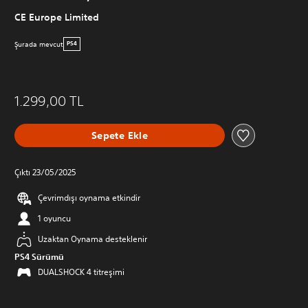
CE Europe Limited
Şurada mevcut
PS4
1.299,00 TL
Sepete Ekle
Çıktı 23/05/2025
Çevrimdışı oynama etkindir
1 oyuncu
Uzaktan Oynama desteklenir
PS4 Sürümü
DUALSHOCK 4 titreşimi