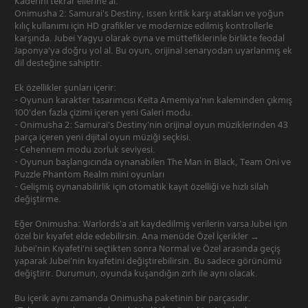
Kaderini tekrar ellerine al.
Onimusha 2: Samurai's Destiny, issen kritik karşı atakları ve yoğun
kılıç kullanımı için HD grafikler ve modernize edilmiş kontrollerle
karşında. Jubei Yagyu olarak oyna ve müttefiklerinle birlikte feodal
Japonya'ya doğru yol al. Bu oyun, orijinal senaryodan uyarlanmış ek
dil desteğine sahiptir.
Ek özellikler şunları içerir:
- Oyunun karakter tasarımcısı Keita Amemiya'nın kaleminden çıkmış
100'den fazla çizimi içeren yeni Galeri modu.
- Onimusha 2: Samurai's Destiny'nin orijinal oyun müziklerinden 43
parça içeren yeni dijital oyun müziği seçkisi.
- Cehennem modu zorluk seviyesi.
- Oyunun başlangıcında oynanabilen The Man in Black, Team Oni ve
Puzzle Phantom Realm mini oyunları
- Gelişmiş oynanabilirlik için otomatik kayıt özelliği ve hızlı silah
değiştirme.
Eğer Onimusha: Warlords'a ait kaydedilmiş verilerin varsa Jubei için
özel bir kıyafet elde edebilirsin. Ana menüde Özel İçerikler →
Jubei'nin Kıyafeti'ni seçtikten sonra Normal ve Özel arasında geçiş
yaparak Jubei'nin kıyafetini değiştirebilirsin. Bu sadece görünümü
değiştirir. Durumun, oyunda kuşandığın zırh ile aynı olacak.
Bu içerik aynı zamanda Onimusha paketinin bir parçasıdır.