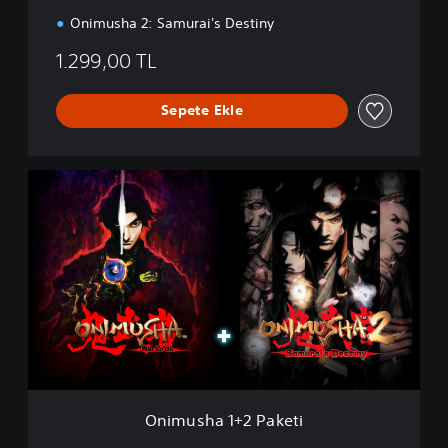
Onimusha 2: Samurai's Destiny
1.299,00 TL
Sepete Ekle
O
n
i
m
u
s
h
a
1
+
2
P
a
Onimusha 1+2 Paketi
k
e