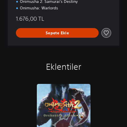
Onimusha 2: Samurai's Destiny
t
Onimusha: Warlords
i
1.676,00 TL
Sepete Ekle
Eklentiler