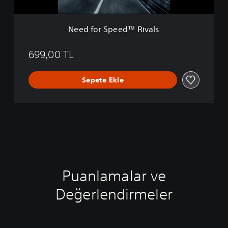
e
d
™
Need for Speed™ Rivals
R
i
v
699,00 TL
a
l
Sepete Ekle
s
Puanlamalar ve
Değerlendirmeler