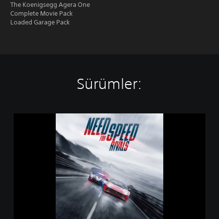
The Koenigsegg Agera One
Complete Movie Pack
Loaded Garage Pack
Sürümler:
N
e
e
d
f
o
r
S
p
e
e