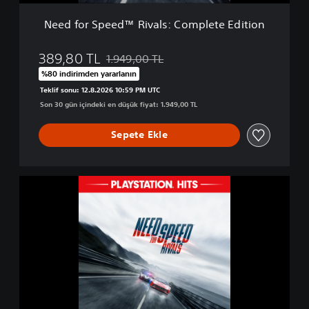
d
™
Need for Speed™ Rivals: Complete Edition
R
i
v
389,80 TL
1.949,00 TL
Orijinal fiyat olan 1.949,00 TL üzerinden ind
a
%80 indirimden yararlanın
l
Teklif sonu: 12.8.2026 10:59 PM UTC
s
Son 30 gün içindeki en düşük fiyat: 1.949,00 TL
:
C
o
Sepete Ekle
m
p
l
N
e
e
t
e
e
d
E
f
d
o
i
r
t
S
i
p
o
e
n