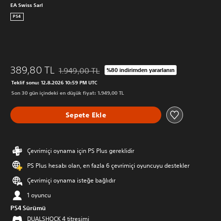
EA Swiss Sarl
PS4
389,80 TL
1.949,00 TL
%80 indirimden yararlanın
Orijinal fiyat olan 1.949,00 TL üzerinden indirim u
Teklif sonu: 12.8.2026 10:59 PM UTC
Son 30 gün içindeki en düşük fiyat: 1.949,00 TL
Sepete Ekle
Çevrimiçi oynama için PS Plus gereklidir
PS Plus hesabı olan, en fazla 6 çevrimiçi oyuncuyu destekler
Çevrimiçi oynama isteğe bağlıdır
1 oyuncu
PS4 Sürümü
DUALSHOCK 4 titreşimi