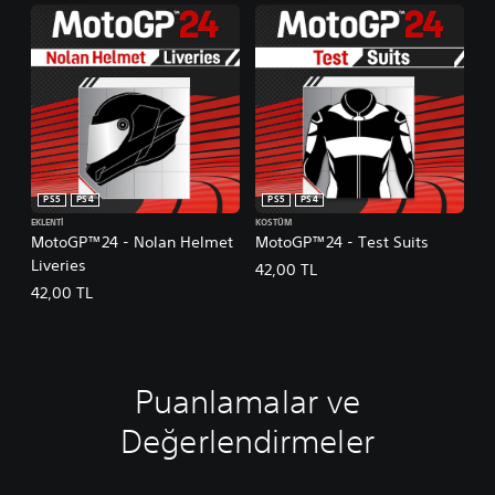
PS5
PS4
PS5
PS4
EKLENTI
KOSTÜM
MotoGP™24 - Nolan Helmet
MotoGP™24 - Test Suits
Liveries
42,00 TL
42,00 TL
Puanlamalar ve
Değerlendirmeler