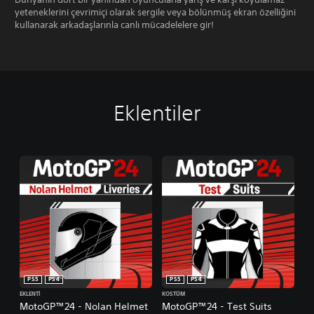
yeteneklerini çevrimiçi olarak sergile veya bölünmüş ekran özelliğini
kullanarak arkadaşlarınla canlı mücadelelere gir!
Eklentiler
PS5
PS4
PS5
PS4
EKLENTI
KOSTÜM
MotoGP™24 - Nolan Helmet
MotoGP™24 - Test Suits