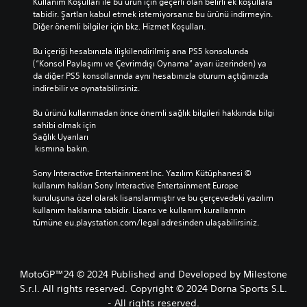
Kullanım Koşulları ile bu ürün için geçerli olan belirli ek koşullara 
tabidir. Şartları kabul etmek istemiyorsanız bu ürünü indirmeyin. 
Diğer önemli bilgiler için bkz. Hizmet Koşulları.
Bu içeriği hesabınızla ilişkilendirilmiş ana PS5 konsolunda 
(“Konsol Paylaşımı ve Çevrimdışı Oynama” ayarı üzerinden) ya 
da diğer PS5 konsollarında aynı hesabınızla oturum açtığınızda 
indirebilir ve oynatabilirsiniz.
Bu ürünü kullanmadan önce önemli sağlık bilgileri hakkında bilgi 
sahibi olmak için 
Sağlık Uyarıları
 kısmına bakın.
Sony Interactive Entertainment Inc. Yazılım Kütüphanesi © 
kullanım hakları Sony Interactive Entertainment Europe 
kuruluşuna özel olarak lisanslanmıştır ve bu çerçevedeki yazılım 
kullanım haklarına tabidir. Lisans ve kullanım kurallarının 
tümüne eu.playstation.com/legal adresinden ulaşabilirsiniz.
MotoGP™24 © 2024 Published and Developed by Milestone
S.r.l. All rights reserved. Copyright © 2024 Dorna Sports S.L.
- All rights reserved.