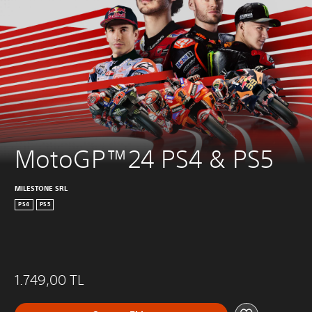
MotoGP™24 PS4 & PS5
MILESTONE SRL
PS4
PS5
1.749,00 TL