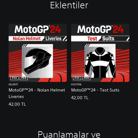
Eklentiler
PS5
PS4
PS5
PS4
EKLENTI
KOSTÜM
MotoGP™24 - Nolan Helmet
MotoGP™24 - Test Suits
Liveries
42,00 TL
42,00 TL
Puanlamalar ve