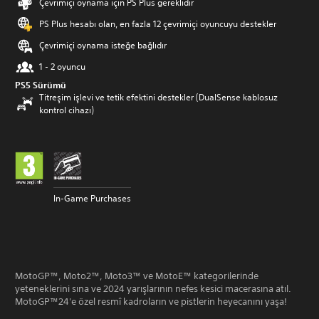
Çevrimiçi oynama için PS Plus gereklidir
PS Plus hesabı olan, en fazla 12 çevrimiçi oyuncuyu destekler
Çevrimiçi oynama isteğe bağlıdır
1 - 2 oyuncu
PS5 Sürümü
Titreşim işlevi ve tetik efektini destekler (DualSense kablosuz
kontrol cihazı)
In-Game Purchases
MotoGP™, Moto2™, Moto3™ ve MotoE™ kategorilerinde
yeteneklerini sına ve 2024 yarışlarının nefes kesici macerasına atıl.
MotoGP™24'e özel resmî kadroların ve pistlerin heyecanını yaşa!