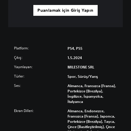
Puanlamak için Giriş Yapın
Platform:
PS4, PS5
Çıkış:
1.5.2024
Yayınlayan:
MILESTONE SRL
Türler:
Spor, Sürüş/Yarış
Ses:
Almanca, Fransızca (Fransa),
Portekizce (Brezilya),
İngilizce, İspanyolca,
İtalyanca
Ekran Dilleri:
Almanca, Endonezce,
Fransızca (Fransa), Japonca,
Portekizce (Brezilya), Tayca,
Çince (Basitleştirilmiş), Çince