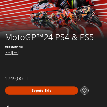
MotoGP™24 PS4 & PS5
MILESTONE SRL
PS4
PS5
1.749,00 TL
Sepete Ekle