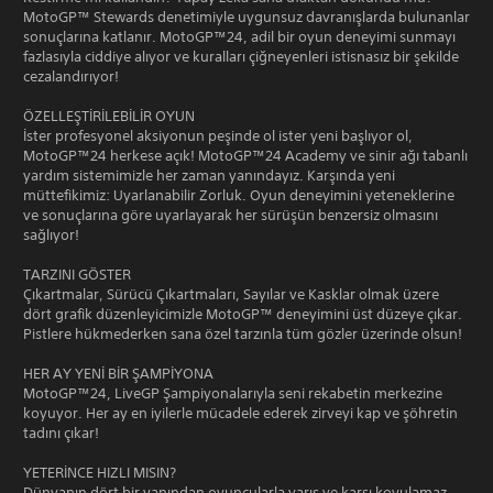
MotoGP™ Stewards denetimiyle uygunsuz davranışlarda bulunanlar
sonuçlarına katlanır. MotoGP™24, adil bir oyun deneyimi sunmayı
fazlasıyla ciddiye alıyor ve kuralları çiğneyenleri istisnasız bir şekilde
cezalandırıyor!
ÖZELLEŞTİRİLEBİLİR OYUN
İster profesyonel aksiyonun peşinde ol ister yeni başlıyor ol,
MotoGP™24 herkese açık! MotoGP™24 Academy ve sinir ağı tabanlı
yardım sistemimizle her zaman yanındayız. Karşında yeni
müttefikimiz: Uyarlanabilir Zorluk. Oyun deneyimini yeteneklerine
ve sonuçlarına göre uyarlayarak her sürüşün benzersiz olmasını
sağlıyor!
TARZINI GÖSTER
Çıkartmalar, Sürücü Çıkartmaları, Sayılar ve Kasklar olmak üzere
dört grafik düzenleyicimizle MotoGP™ deneyimini üst düzeye çıkar.
Pistlere hükmederken sana özel tarzınla tüm gözler üzerinde olsun!
HER AY YENİ BİR ŞAMPİYONA
MotoGP™24, LiveGP Şampiyonalarıyla seni rekabetin merkezine
koyuyor. Her ay en iyilerle mücadele ederek zirveyi kap ve şöhretin
tadını çıkar!
YETERİNCE HIZLI MISIN?
Dünyanın dört bir yanından oyuncularla yarış ve karşı koyulamaz