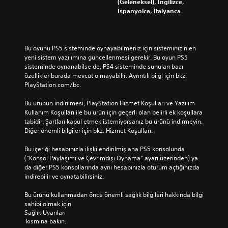
(Geleneksel), İngilizce,
İspanyolca, İtalyanca
Bu oyunu PS5 sisteminde oynayabilmeniz için sisteminizin en 
yeni sistem yazılımına güncellenmesi gerekir. Bu oyun PS5 
sisteminde oynanabilse de, PS4 sisteminde sunulan bazı 
özellikler burada mevcut olmayabilir. Ayrıntılı bilgi için bkz. 
PlayStation.com/bc.
Bu ürünün indirilmesi, PlayStation Hizmet Koşulları ve Yazılım 
Kullanım Koşulları ile bu ürün için geçerli olan belirli ek koşullara 
tabidir. Şartları kabul etmek istemiyorsanız bu ürünü indirmeyin. 
Diğer önemli bilgiler için bkz. Hizmet Koşulları.
Bu içeriği hesabınızla ilişkilendirilmiş ana PS5 konsolunda 
(“Konsol Paylaşımı ve Çevrimdışı Oynama” ayarı üzerinden) ya 
da diğer PS5 konsollarında aynı hesabınızla oturum açtığınızda 
indirebilir ve oynatabilirsiniz.
Bu ürünü kullanmadan önce önemli sağlık bilgileri hakkında bilgi 
sahibi olmak için 
Sağlık Uyarıları
 kısmına bakın.