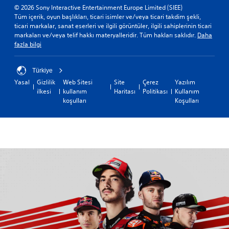
© 2026 Sony Interactive Entertainment Europe Limited (SIEE)
Tüm içerik, oyun başlıkları, ticari isimler ve/veya ticari takdim şekli,
ticari markalar, sanat eserleri ve ilgili görüntüler, ilgili sahiplerinin ticari
markaları ve/veya telif hakkı materyalleridir. Tüm hakları saklıdır.
Daha
fazla bilgi
Türkiye
Yasal
Gizlilik
Web Sitesi
Site
Çerez
Yazılım
ilkesi
kullanım
Haritası
Politikası
Kullanım
koşulları
Koşulları