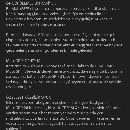
ÖNGÖRÜLEMEZ BİR KARİYER
Bir MotoGP™ efsanesi olma macerana başla ve kendi destanını yaz.
Küçük başlangıçlardan zirvelere, çizeceğin yol senin elinde.
Rakiplerinle heyecanlı mücadelelere gir, saygınlığını yükselt ve
değerli takımının tarihinde izi bırak.
Bitmedi, dahası var! Yeni sezonla beraber değişim rüzgârları pit
ekiplerini vurdu. Çığır açan Pilot Pazarı ile birlikte sürücüler artık
takımlar arasında transfer olarak ekipleri değiştirebilecek ve böylece
çekişmeler daha da öngörülemez bir hâle gelecek!
MotoGP™ DENEYİMİ
Kestirme mi kullandın? Yapay zekâ sana ufaktan dokundu mu?
MotoGP™ Stewards denetimiyle uygunsuz davranışlarda bulunanlar
sonuçlarına katlanır. MotoGP™24, adil bir oyun deneyimi sunmayı
fazlasıyla ciddiye alıyor ve kuralları çiğneyenleri istisnasız bir şekilde
cezalandırıyor!
ÖZELLEŞTİRİLEBİLİR OYUN
İster profesyonel aksiyonun peşinde ol ister yeni başlıyor ol,
MotoGP™24 herkese açık! MotoGP™24 Academy ve sinir ağı tabanlı
yardım sistemimizle her zaman yanındayız. Karşında yeni
müttefikimiz: Uyarlanabilir Zorluk. Oyun deneyimini yeteneklerine
ve sonuçlarına göre uyarlayarak her sürüşün benzersiz olmasını
sağlıyor!