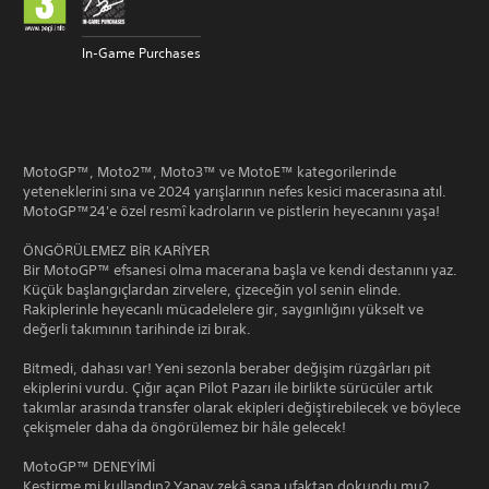
In-Game Purchases
MotoGP™, Moto2™, Moto3™ ve MotoE™ kategorilerinde
yeteneklerini sına ve 2024 yarışlarının nefes kesici macerasına atıl.
MotoGP™24'e özel resmî kadroların ve pistlerin heyecanını yaşa!
ÖNGÖRÜLEMEZ BİR KARİYER
Bir MotoGP™ efsanesi olma macerana başla ve kendi destanını yaz.
Küçük başlangıçlardan zirvelere, çizeceğin yol senin elinde.
Rakiplerinle heyecanlı mücadelelere gir, saygınlığını yükselt ve
değerli takımının tarihinde izi bırak.
Bitmedi, dahası var! Yeni sezonla beraber değişim rüzgârları pit
ekiplerini vurdu. Çığır açan Pilot Pazarı ile birlikte sürücüler artık
takımlar arasında transfer olarak ekipleri değiştirebilecek ve böylece
çekişmeler daha da öngörülemez bir hâle gelecek!
MotoGP™ DENEYİMİ
Kestirme mi kullandın? Yapay zekâ sana ufaktan dokundu mu?