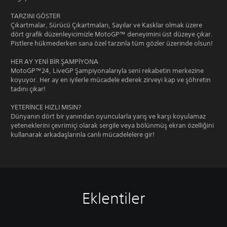
TARZINI GÖSTER
Çıkartmalar, Sürücü Çıkartmaları, Sayılar ve Kasklar olmak üzere
dört grafik düzenleyicimizle MotoGP™ deneyimini üst düzeye çıkar.
Pistlere hükmederken sana özel tarzınla tüm gözler üzerinde olsun!
HER AY YENİ BİR ŞAMPİYONA
MotoGP™24, LiveGP Şampiyonalarıyla seni rekabetin merkezine
koyuyor. Her ay en iyilerle mücadele ederek zirveyi kap ve şöhretin
tadını çıkar!
YETERİNCE HIZLI MISIN?
Dünyanın dört bir yanından oyuncularla yarış ve karşı koyulamaz
yeteneklerini çevrimiçi olarak sergile veya bölünmüş ekran özelliğini
kullanarak arkadaşlarınla canlı mücadelelere gir!
Eklentiler