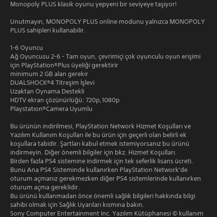
Monopoly PLUS klasik oyunu yepyeni bir seviyeye taşıyor!
Unutmayın, MONOPOLY PLUS online modunu yalnızca MONOPOLY
PLUS sahipleri kullanabilir.
1-6 Oyuncu
Ağ Oyuncusu 2-6 - Tam oyun, çevrimiçi çok oyunculu oyun erişimi
için PlayStation®Plus üyeliği gerektirir
minimum 2 GB alan gerekir
DUALSHOCK®4 Titreşim İşlevi
Uzaktan Oynama Destekli
HDTV ekran çözünürlüğü: 720p,1080p
Playstatıon®Camera Uyumlu
Bu ürünün indirilmesi, PlayStation Network Hizmet Koşulları ve
Yazılım Kullanım Koşulları ile bu ürün için geçerli olan belirli ek
koşullara tabidir. Şartları kabul etmek istemiyorsanız bu ürünü
indirmeyin. Diğer önemli bilgiler için bkz. Hizmet Koşulları.
Birden fazla PS4 sistemine indirmek için tek seferlik lisans ücreti.
Bunu Ana PS4 Sisteminde kullanırken PlayStation Network'de
oturum açmanız gerekmezken diğer PS4 sistemlerinde kullanırken
oturum açma gereklidir.
Bu ürünü kullanmadan önce önemli sağlık bilgileri hakkında bilgi
sahibi olmak için Sağlık Uyarıları kısmına bakın.
Sony Computer Entertainment Inc. Yazılım Kütüphanesi © kullanım