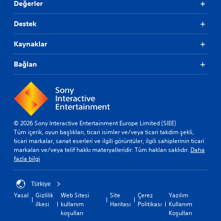
Değerler
Destek
Kaynaklar
Bağlan
© 2026 Sony Interactive Entertainment Europe Limited (SIEE)
Tüm içerik, oyun başlıkları, ticari isimler ve/veya ticari takdim şekli,
ticari markalar, sanat eserleri ve ilgili görüntüler, ilgili sahiplerinin ticari
markaları ve/veya telif hakkı materyalleridir. Tüm hakları saklıdır.
Daha
fazla bilgi
Türkiye
Yasal
Gizlilik
Web Sitesi
Site
Çerez
Yazılım
ilkesi
kullanım
Haritası
Politikası
Kullanım
koşulları
Koşulları