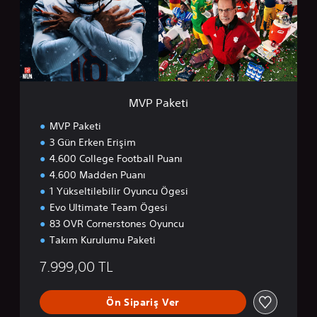
e
t
i
MVP Paketi
MVP Paketi
3 Gün Erken Erişim
4.600 College Football Puanı
4.600 Madden Puanı
1 Yükseltilebilir Oyuncu Ögesi
Evo Ultimate Team Ögesi
83 OVR Cornerstones Oyuncu
Takım Kurulumu Paketi
7.999,00 TL
Ön Sipariş Ver