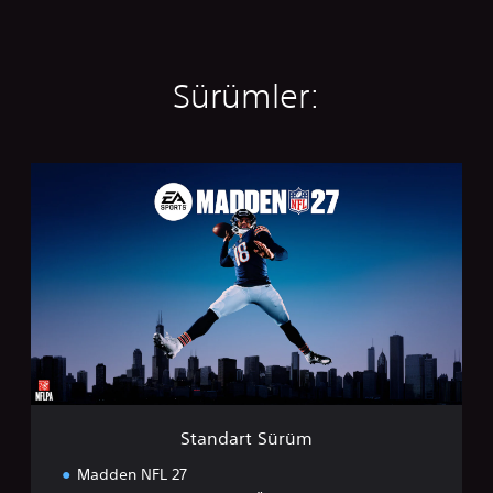
Sürümler:
S
t
a
n
d
a
r
t
S
ü
r
ü
m
Standart Sürüm
Madden NFL 27