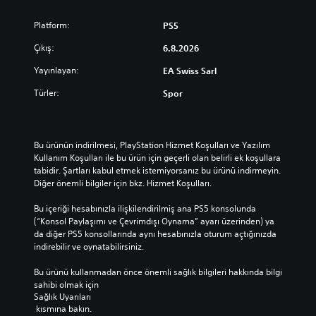
Platform:
PS5
Çıkış:
6.8.2026
Yayınlayan:
EA Swiss Sarl
Türler:
Spor
Bu ürünün indirilmesi, PlayStation Hizmet Koşulları ve Yazılım 
Kullanım Koşulları ile bu ürün için geçerli olan belirli ek koşullara 
tabidir. Şartları kabul etmek istemiyorsanız bu ürünü indirmeyin. 
Diğer önemli bilgiler için bkz. Hizmet Koşulları.
Bu içeriği hesabınızla ilişkilendirilmiş ana PS5 konsolunda 
(“Konsol Paylaşımı ve Çevrimdışı Oynama” ayarı üzerinden) ya 
da diğer PS5 konsollarında aynı hesabınızla oturum açtığınızda 
indirebilir ve oynatabilirsiniz.
Bu ürünü kullanmadan önce önemli sağlık bilgileri hakkında bilgi 
sahibi olmak için 
Sağlık Uyarıları
 kısmına bakın.