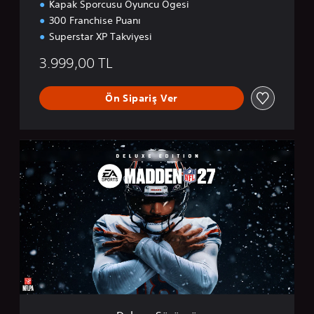
Kapak Sporcusu Oyuncu Ögesi
300 Franchise Puanı
Superstar XP Takviyesi
3.999,00 TL
Ön Sipariş Ver
D
e
l
u
x
e
S
ü
r
ü
m
ü