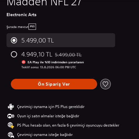
Madden NFL 27
Electronic Arts
Şurada mevcut
PS5
5.499,00 TL
4.949,10 TL
5.499,00 TL
Orijinal fiyat olan 5.499,00 TL üzerinden
EA Play ile %10 indirimden yararlanın
Teklif sonu: 13.8.2026 06:00 PM UTC
Ön Sipariş Ver
Çevrimiçi oynama için PS Plus gereklidir
Oyun içi satın almalar isteğe bağlıdır
PS Plus hesabı olan, en fazla 6 çevrimiçi oyuncuyu destekler
Çevrimiçi oynama isteğe bağlıdır