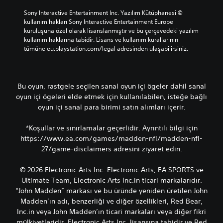
Sony Interactive Entertainment Inc. Yazılım Kütüphanesi © 
kullanım hakları Sony Interactive Entertainment Europe 
kuruluşuna özel olarak lisanslanmıştır ve bu çerçevedeki yazılım 
kullanım haklarına tabidir. Lisans ve kullanım kurallarının 
tümüne eu.playstation.com/legal adresinden ulaşabilirsiniz.
Bu oyun, rastgele seçilen sanal oyun içi ögeler dahil sanal
oyun içi ögeleri elde etmek için kullanılabilen, isteğe bağlı
oyun içi sanal para birimi satın alımları içerir.
*Koşullar ve sınırlamalar geçerlidir. Ayrıntılı bilgi için
https://www.ea.com/games/madden-nfl/madden-nfl-
27/game-disclaimers adresini ziyaret edin.
© 2026 Electronic Arts Inc. Electronic Arts, EA SPORTS ve
Ultimate Team, Electronic Arts Inc.in ticari markalarıdır.
“John Madden” markası ve bu üründe yeniden üretilen John
Madden’ın adı, benzerliği ve diğer özellikleri, Red Bear,
Inc.in veya John Madden’ın ticari markaları veya diğer fikri
mülkiyetleridir, Electronic Arts Inc. lisansına tabidir ve Red