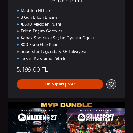
Deluxe Sürümü
Madden NFL 27
3 Gün Erken Erişim
4.600 Madden Puanı
Erken Erişim Görevleri
Kapak Sporcusu Seçkin Oyuncu Ögesi
300 Franchise Puanı
Superstar Legendary XP Takviyesi
Takım Kurulumu Paketi
5.499,00 TL
Ön Sipariş Ver
M
V
P
P
a
k