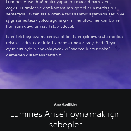
Lumines Arise, bağımlılık yapan bulmaca dinamikleri,
coşkulu ritimler ve göz kamaştıran görsellerin müthiş bir
sentezidir. 35'ten fazla özenle tasarlanmış aşamada sesin ve
ışığın sinestezik yolculuğuna çıkın. Her blok, her kombo ve
her ritim duyularınıza hitap edecek.
İster tek başınıza maceraya atılın, ister çok oyunculu modda
rekabet edin, ister liderlik panolarında zirveyi hedefleyin;
oyun sizi öyle bir yakalayacak ki "sadece bir tur daha"
demeden duramayacaksınız.
Ana özellikler
Lumines Arise'ı oynamak için
sebepler