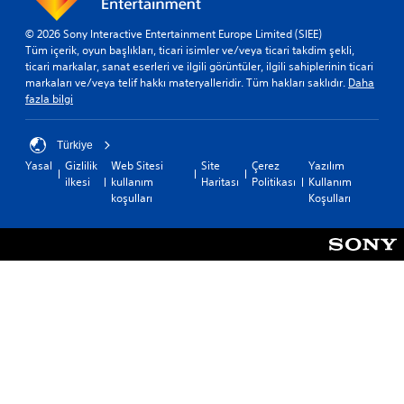
© 2026 Sony Interactive Entertainment Europe Limited (SIEE)
Tüm içerik, oyun başlıkları, ticari isimler ve/veya ticari takdim şekli,
ticari markalar, sanat eserleri ve ilgili görüntüler, ilgili sahiplerinin ticari
markaları ve/veya telif hakkı materyalleridir. Tüm hakları saklıdır.
Daha
fazla bilgi
Türkiye
Yasal
Gizlilik
Web Sitesi
Site
Çerez
Yazılım
ilkesi
kullanım
Haritası
Politikası
Kullanım
koşulları
Koşulları