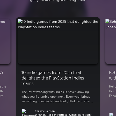
S5
10 indie games from 2025 that
Beh
delighted the PlayStation Indies
wit
teams
g the
Hell
th
Direc
The joy of working with indies is never knowing
demo
Enha
what you’ll stumble upon next. Every year brings
You
rele
something unexpected and delightful, no matter
 on
Lumi
what your genre of preference is. The indie-
y out
in 2
focused teams here at Sony Interactive
Shawne Benson
supp
Entertainment have bundled up some of their
Director, Head of Portfolio, Global Third Party