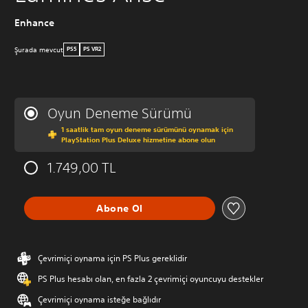
Enhance
Şurada mevcut
PS5
PS VR2
Oyun Deneme Sürümü
1 saatlik tam oyun deneme sürümünü oynamak için
PlayStation Plus Deluxe hizmetine abone olun
1.749,00 TL
Abone Ol
Çevrimiçi oynama için PS Plus gereklidir
PS Plus hesabı olan, en fazla 2 çevrimiçi oyuncuyu destekler
Çevrimiçi oynama isteğe bağlıdır