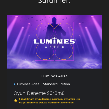
Sürümler:
L
u
m
i
n
e
s
A
r
i
s
e
Lumines Arise
Lumines Arise – Standard Edition
Oyun Deneme Sürümü
1 saatlik tam oyun deneme sürümünü oynamak için
PlayStation Plus Deluxe hizmetine abone olun