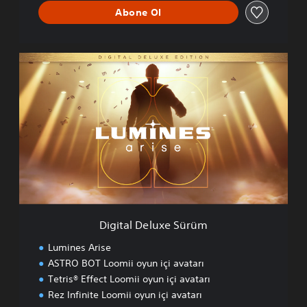
Abone Ol
D
i
g
i
t
a
l
D
e
l
u
x
e
Digital Deluxe Sürüm
S
ü
Lumines Arise
r
ASTRO BOT Loomii oyun içi avatarı
ü
Tetris® Effect Loomii oyun içi avatarı
m
Rez Infinite Loomii oyun içi avatarı