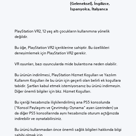
(Geleneksel), İngilizce,
İspanyolca, İtalyanca
PlayStation VR2, 12 yaş altı çocukların kullanımına yönelik 
değildir.
Bu öğe, PlayStation VR2 içeriklerine sahiptir. Bu özellikleri 
deneyimlemek için PlayStation VR2 gerekir.
VR oyunları, bazı oyuncularda mide bulantısına neden olabilir.
Bu ürünün indirilmesi, PlayStation Hizmet Koşulları ve Yazılım 
Kullanım Koşulları ile bu ürün için geçerli olan belirli ek koşullara 
tabidir. Şartları kabul etmek istemiyorsanız bu ürünü indirmeyin. 
Diğer önemli bilgiler için bkz. Hizmet Koşulları.
Bu içeriği hesabınızla ilişkilendirilmiş ana PS5 konsolunda 
(“Konsol Paylaşımı ve Çevrimdışı Oynama” ayarı üzerinden) ya 
da diğer PS5 konsollarında aynı hesabınızla oturum açtığınızda 
indirebilir ve oynatabilirsiniz.
Bu ürünü kullanmadan önce önemli sağlık bilgileri hakkında bilgi 
sahibi olmak için 