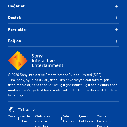
Değerler
Destek
Kaynaklar
Bağlan
© 2026 Sony Interactive Entertainment Europe Limited (SIEE)
Tüm içerik, oyun başlıkları, ticari isimler ve/veya ticari takdim şekli,
ticari markalar, sanat eserleri ve ilgili görüntüler, ilgili sahiplerinin ticari
markaları ve/veya telif hakkı materyalleridir. Tüm hakları saklıdır.
Daha
fazla bilgi
Türkiye
Yasal
Gizlilik
Web Sitesi
Site
Çerez
Yazılım
ilkesi
kullanım
Haritası
Politikası
Kullanım
koşulları
Koşulları