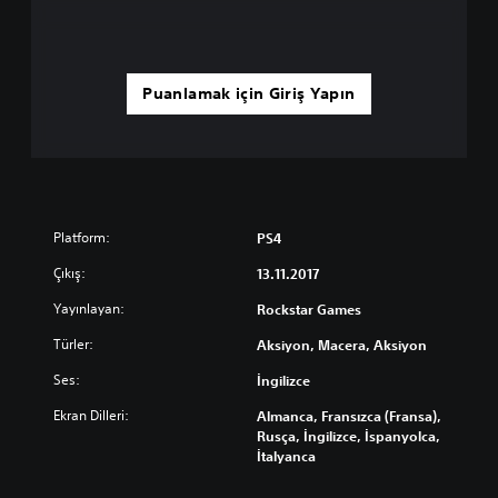
Puanlamak için Giriş Yapın
Platform:
PS4
Çıkış:
13.11.2017
Yayınlayan:
Rockstar Games
Türler:
Aksiyon, Macera, Aksiyon
Ses:
İngilizce
Ekran Dilleri:
Almanca, Fransızca (Fransa),
Rusça, İngilizce, İspanyolca,
İtalyanca