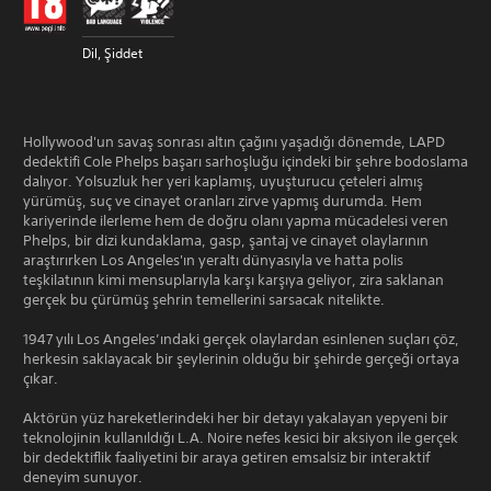
Dil, Şiddet
Hollywood'un savaş sonrası altın çağını yaşadığı dönemde, LAPD
dedektifi Cole Phelps başarı sarhoşluğu içindeki bir şehre bodoslama
dalıyor. Yolsuzluk her yeri kaplamış, uyuşturucu çeteleri almış
yürümüş, suç ve cinayet oranları zirve yapmış durumda. Hem
kariyerinde ilerleme hem de doğru olanı yapma mücadelesi veren
Phelps, bir dizi kundaklama, gasp, şantaj ve cinayet olaylarının
araştırırken Los Angeles'ın yeraltı dünyasıyla ve hatta polis
teşkilatının kimi mensuplarıyla karşı karşıya geliyor, zira saklanan
gerçek bu çürümüş şehrin temellerini sarsacak nitelikte.
1947 yılı Los Angeles’ındaki gerçek olaylardan esinlenen suçları çöz,
herkesin saklayacak bir şeylerinin olduğu bir şehirde gerçeği ortaya
çıkar.
Aktörün yüz hareketlerindeki her bir detayı yakalayan yepyeni bir
teknolojinin kullanıldığı L.A. Noire nefes kesici bir aksiyon ile gerçek
bir dedektiflik faaliyetini bir araya getiren emsalsiz bir interaktif
deneyim sunuyor.