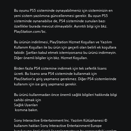
Bu oyunu PS5 sisteminde oynayabilmeniz için sisteminizin en 
yeni sistem yazılımına güncellenmesi gerekir. Bu oyun PS5 
sisteminde oynanabilse de, PS4 sisteminde sunulan bazı 
özellikler burada mevcut olmayabilir. Ayrıntılı bilgi için bkz. 
PlayStation.com/bc.
Bu ürünün indirilmesi, PlayStation Hizmet Koşulları ve Yazılım 
Kullanım Koşulları ile bu ürün için geçerli olan belirli ek koşullara 
tabidir. Şartları kabul etmek istemiyorsanız bu ürünü indirmeyin. 
Diğer önemli bilgiler için bkz. Hizmet Koşulları.
Birden fazla PS4 sistemine indirmek için tek seferlik lisans 
ücreti. Bu lisansı ana PS4 sisteminde kullanmak için 
PlayStation'a giriş yapmanız gerekmez. Diğer PS4 sistemlerinde 
kullanım için ise giriş yapmanız gerekir.
Bu ürünü kullanmadan önce önemli sağlık bilgileri hakkında bilgi 
sahibi olmak için 
Sağlık Uyarıları
 kısmına bakın.
Sony Interactive Entertainment Inc. Yazılım Kütüphanesi © 
kullanım hakları Sony Interactive Entertainment Europe 
kuruluşuna özel olarak lisanslanmıştır ve bu çerçevedeki yazılım 