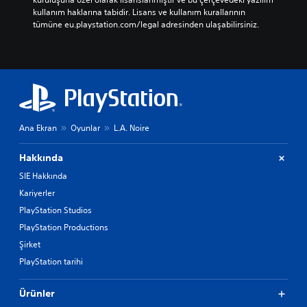
kullanım haklarına tabidir. Lisans ve kullanım kurallarının 
tümüne eu.playstation.com/legal adresinden ulaşabilirsiniz.
Ana Ekran
Oyunlar
L.A. Noire
Hakkında
SIE Hakkında
Kariyerler
PlayStation Studios
PlayStation Productions
Şirket
PlayStation tarihi
Ürünler