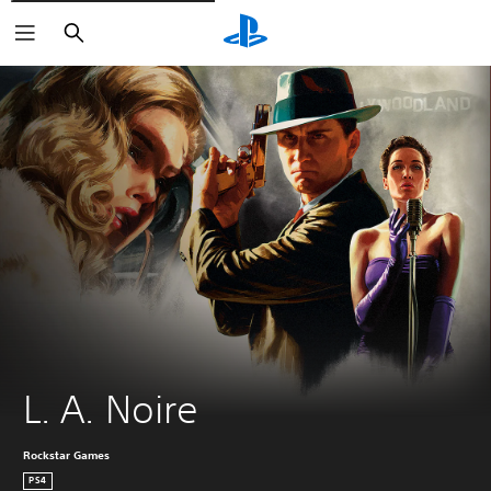
Arama
L. A. Noire
Rockstar Games
PS4