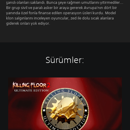
şanslı olanları saklandı. Bunca şeye rağmen umutlarını yitirmediler...
Bir grup sivil ve paralı asker bir araya gererek Avrupa'nın dört bir
yanında özel fonla finanse edilen operasyon üsleri kurdu. Model
klon salgınlarını inceleyen oyuncular, zed ile dolu sıcak alanlara
giderek onları yok ediyor.
Sürümler:
U
l
t
i
m
a
t
e
E
d