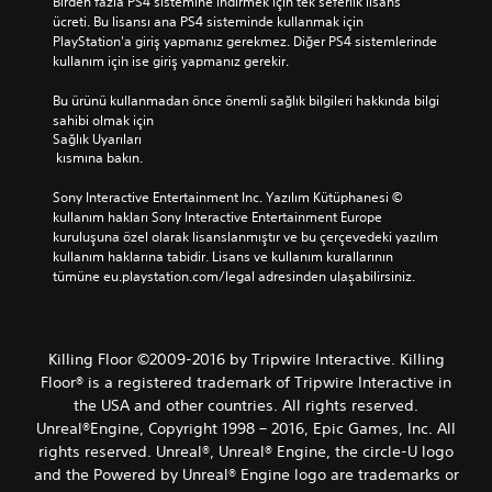
Birden fazla PS4 sistemine indirmek için tek seferlik lisans 
ücreti. Bu lisansı ana PS4 sisteminde kullanmak için 
PlayStation'a giriş yapmanız gerekmez. Diğer PS4 sistemlerinde 
kullanım için ise giriş yapmanız gerekir.
Bu ürünü kullanmadan önce önemli sağlık bilgileri hakkında bilgi 
sahibi olmak için 
Sağlık Uyarıları
 kısmına bakın.
Sony Interactive Entertainment Inc. Yazılım Kütüphanesi © 
kullanım hakları Sony Interactive Entertainment Europe 
kuruluşuna özel olarak lisanslanmıştır ve bu çerçevedeki yazılım 
kullanım haklarına tabidir. Lisans ve kullanım kurallarının 
tümüne eu.playstation.com/legal adresinden ulaşabilirsiniz.
Killing Floor ©2009-2016 by Tripwire Interactive. Killing
Floor® is a registered trademark of Tripwire Interactive in
the USA and other countries. All rights reserved.
Unreal®Engine, Copyright 1998 – 2016, Epic Games, Inc. All
rights reserved. Unreal®, Unreal® Engine, the circle-U logo
and the Powered by Unreal® Engine logo are trade­marks or