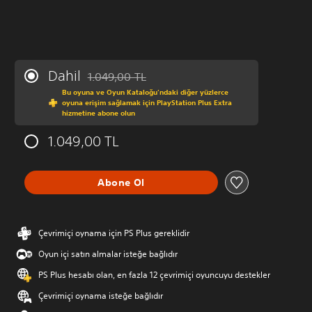
Dahil
1.049,00 TL
Orijinal fiyat olan 1.049,00 TL üzerinden indirim
Bu oyuna ve Oyun Kataloğu’ndaki diğer yüzlerce
oyuna erişim sağlamak için PlayStation Plus Extra
hizmetine abone olun
1.049,00 TL
Abone Ol
Çevrimiçi oynama için PS Plus gereklidir
Oyun içi satın almalar isteğe bağlıdır
PS Plus hesabı olan, en fazla 12 çevrimiçi oyuncuyu destekler
Çevrimiçi oynama isteğe bağlıdır