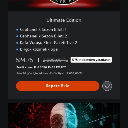
i
t
i
Ultimate Edition
o
n
Cephanelik Sezon Bileti 1
Cephanelik Sezon Bileti 2
Kafa Vuruşu Efekt Paketi 1 ve 2
birçok kozmetik öğe
524,75 TL
2.099,00 TL
%75 indirimden yararlanın
Orijinal fiyat olan 2.099,00 TL üzerinden indi
Teklif sonu: 12.8.2026 10:59 PM UTC
Son 30 gün içindeki en düşük fiyat: 2.099,00 TL
Sepete Ekle
D
o
u
b
l