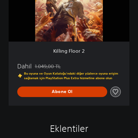
n
g
F
l
o
o
r
2
Killing Floor 2
Dahil
1.049,00 TL
Orijinal fiyat olan 1.049,00 TL üzerinden indirim u
Bu oyuna ve Oyun Kataloğu’ndaki diğer yüzlerce oyuna erişim
sağlamak için PlayStation Plus Extra hizmetine abone olun
Abone Ol
Eklentiler