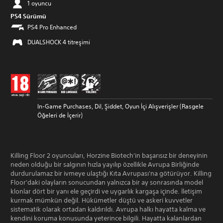
1 oyuncu
PS4 Sürümü
PS4 Pro Enhanced
DUALSHOCK 4 titreşimi
In-Game Purchases, Dil, Şiddet, Oyun İçi Alışverişler (Rasgele
Öğeleri de İçerir)
Killing Floor 2 oyuncuları, Horzine Biotech'in başarısız bir deneyinin
neden olduğu bir salgının hızla yayılıp özellikle Avrupa Birliğinde
durdurulamaz bir ivmeye ulaştığı Kıta Avrupası'na götürüyor. Killing
Floor'daki olayların sonucundan yalnızca bir ay sonrasında model
klonlar dört bir yanı ele geçirdi ve uygarlık kargaşa içinde. İletişim
kurmak mümkün değil. Hükümetler düştü ve askeri kuvvetler
sistematik olarak ortadan kaldırıldı. Avrupa halkı hayatta kalma ve
kendini koruma konusunda yeterince bilgili. Hayatta kalanlardan