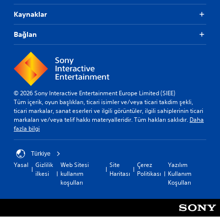
Kaynaklar
Bağlan
© 2026 Sony Interactive Entertainment Europe Limited (SIEE)
Tüm içerik, oyun başlıkları, ticari isimler ve/veya ticari takdim şekli,
ticari markalar, sanat eserleri ve ilgili görüntüler, ilgili sahiplerinin ticari
markaları ve/veya telif hakkı materyalleridir. Tüm hakları saklıdır.
Daha
fazla bilgi
Türkiye
Yasal
Gizlilik
Web Sitesi
Site
Çerez
Yazılım
ilkesi
kullanım
Haritası
Politikası
Kullanım
koşulları
Koşulları