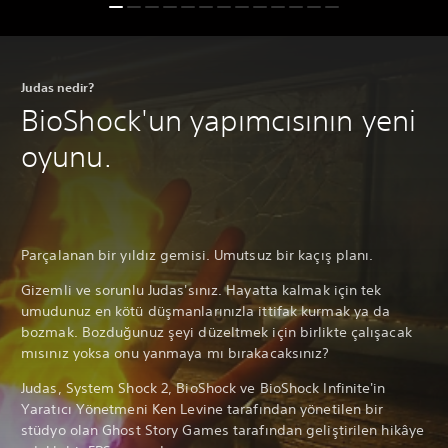
Judas nedir?
BioShock'un yapımcısının yeni
oyunu.
Parçalanan bir yıldız gemisi. Umutsuz bir kaçış planı.
Gizemli ve sorunlu Judas'sınız. Hayatta kalmak için tek
umudunuz en kötü düşmanlarınızla ittifak kurmak ya da
bozmak. Bozduğunuz şeyi düzeltmek için birlikte çalışacak
mısınız yoksa onu yanmaya mı bırakacaksınız?
Judas, System Shock 2, BioShock ve BioShock Infinite'in
Yaratıcı Yönetmeni Ken Levine tarafından yönetilen bir
stüdyo olan Ghost Story Games tarafından geliştirilen hikâye