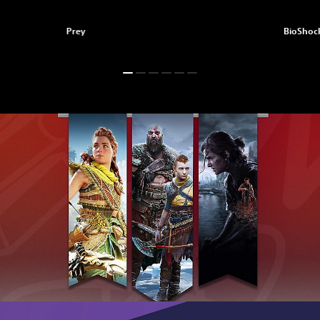
Prey
BioShock