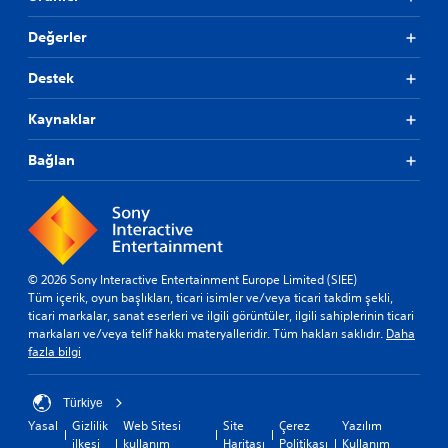
c
c
i
i
Değerler
h
h
a
a
Destek
z
z
ı
ı
Kaynaklar
t
t
i
i
Bağlan
t
t
r
r
e
e
ş
ş
i
i
m
m
i
i
© 2026 Sony Interactive Entertainment Europe Limited (SIEE)
n
n
Tüm içerik, oyun başlıkları, ticari isimler ve/veya ticari takdim şekli,
i
i
ticari markalar, sanat eserleri ve ilgili görüntüler, ilgili sahiplerinin ticari
/
/
markaları ve/veya telif hakkı materyalleridir. Tüm hakları saklıdır.
Daha
d
d
fazla bilgi
o
o
k
k
u
u
Türkiye
n
n
Yasal
Gizlilik
Web Sitesi
Site
Çerez
Yazılım
m
m
ilkesi
kullanım
Haritası
Politikası
Kullanım