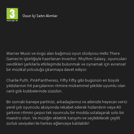
Oyun İçi Satın Alımlar
Warner Music ve övgü alan bağımsız oyun stüdyosu Hello There
Games'in işbirliğiyle hazırlanan Invector: Rhythm Galaxy, oyuncuları
sevdikleri şarkılarla etkileşimde bulunmak ve oynamak için evrensel
bir müzikal yolculuğa çıkarmaya davet ediyor.
Charlie Puth, PinkPantheress, Fifty Fifty gibi bugünün en büyük
yıldızlarının hit parçalarının ritmine mükemmel şekilde uyumlu olan
canlı gök kubbelerinde süzülün.
Bir sonraki kanepe partinizi, arkadaşlarınız ve ailenizle heyecan verici
yerel çok oyunculu aksiyonda rekabet ederek hızlandırın veya 40
şarkının ritmini çarpıcı tek oyunculu bir modda ustalaşarak solo bir
maestro olun. Ve müziğin eklektik karışımı ve seçilebilecek çeşitli
zorluk seviyeleri ile herkes eğlenceye katılabilir!