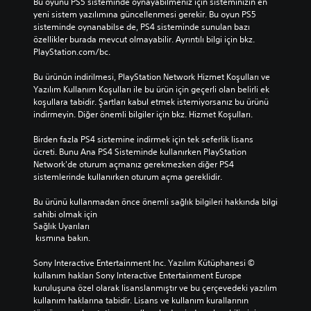
Bu oyunu PS5 sisteminde oynayabilmeniz için sisteminizin en 
o
o
yeni sistem yazılımına güncellenmesi gerekir. Bu oyun PS5 
y
y
sisteminde oynanabilse de, PS4 sisteminde sunulan bazı 
u
u
özellikler burada mevcut olmayabilir. Ayrıntılı bilgi için bkz. 
n
n
PlayStation.com/bc.
u
u
o
o
Bu ürünün indirilmesi, PlayStation Network Hizmet Koşulları ve 
y
y
Yazılım Kullanım Koşulları ile bu ürün için geçerli olan belirli ek 
n
n
koşullara tabidir. Şartları kabul etmek istemiyorsanız bu ürünü 
a
a
indirmeyin. Diğer önemli bilgiler için bkz. Hizmet Koşulları.
y
y
a
a
Birden fazla PS4 sistemine indirmek için tek seferlik lisans 
b
b
ücreti. Bunu Ana PS4 Sisteminde kullanırken PlayStation 
i
i
Network'de oturum açmanız gerekmezken diğer PS4 
l
l
sistemlerinde kullanırken oturum açma gereklidir.
i
i
r
r
Bu ürünü kullanmadan önce önemli sağlık bilgileri hakkında bilgi 
s
s
sahibi olmak için 
i
i
Sağlık Uyarıları
n
n
 kısmına bakın.
i
i
z
z
Sony Interactive Entertainment Inc. Yazılım Kütüphanesi © 
.
.
kullanım hakları Sony Interactive Entertainment Europe 
kuruluşuna özel olarak lisanslanmıştır ve bu çerçevedeki yazılım 
K
K
kullanım haklarına tabidir. Lisans ve kullanım kurallarının 