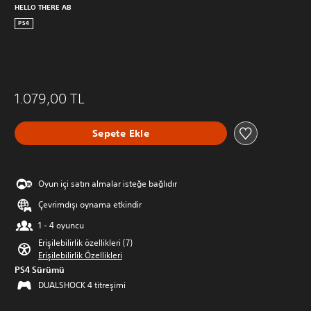
HELLO THERE AB
PS4
1.079,00 TL
Sepete Ekle
Oyun içi satın almalar isteğe bağlıdır
Çevrimdışı oynama etkindir
1 - 4 oyuncu
Erişilebilirlik özellikleri (7)
Erişilebilirlik Özellikleri
PS4 Sürümü
DUALSHOCK 4 titreşimi