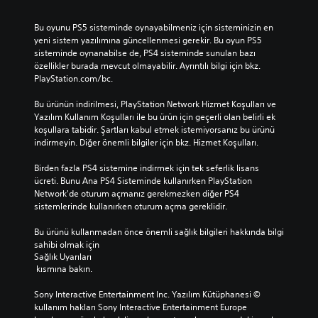
t
t
n
n
a
a
a
a
Bu oyunu PS5 sisteminde oynayabilmeniz için sisteminizin en 
b
b
n
n
yeni sistem yazılımına güncellenmesi gerekir. Bu oyun PS5 
i
i
a
a
sisteminde oynanabilse de, PS4 sisteminde sunulan bazı 
l
l
özellikler burada mevcut olmayabilir. Ayrıntılı bilgi için bkz. 
b
b
i
i
PlayStation.com/bc.
r
r
i
i
s
s
l
l
Bu ürünün indirilmesi, PlayStation Network Hizmet Koşulları ve 
i
i
i
i
Yazılım Kullanım Koşulları ile bu ürün için geçerli olan belirli ek 
n
n
r
r
koşullara tabidir. Şartları kabul etmek istemiyorsanız bu ürünü 
i
i
D
D
indirmeyin. Diğer önemli bilgiler için bkz. Hizmet Koşulları.
z
z
o
o
(
(
k
k
Birden fazla PS4 sistemine indirmek için tek seferlik lisans 
s
s
u
u
ücreti. Bunu Ana PS4 Sisteminde kullanırken PlayStation 
a
a
n
n
Network'de oturum açmanız gerekmezken diğer PS4 
d
d
m
m
sistemlerinde kullanırken oturum açma gereklidir.
e
e
a
a
c
c
t
t
Bu ürünü kullanmadan önce önemli sağlık bilgileri hakkında bilgi 
e
e
i
i
sahibi olmak için 
ç
ç
k
k
Sağlık Uyarıları
e
e
t
t
 kısmına bakın.
v
v
a
a
r
r
b
b
Sony Interactive Entertainment Inc. Yazılım Kütüphanesi © 
i
i
a
a
kullanım hakları Sony Interactive Entertainment Europe 
m
m