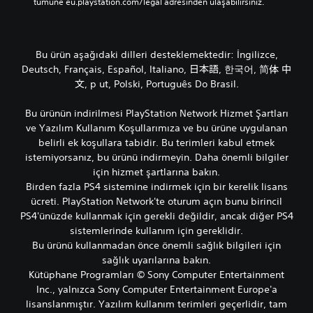
o
o
tümüne eu.playstation.com/legal adresinden ulaşabilirsiniz.
n
n
t
t
r
r
Bu ürün aşağıdaki dilleri desteklemektedir: İngilizce,
o
o
Deutsch, Français, Español, Italiano, 日本語, 한국어, 简体 中
l
l
文, р ut, Polski, Português Do Brasil.
C
C
i
i
h
h
Bu ürünün indirilmesi PlayStation Network Hizmet Şartları
a
a
ve Yazılım Kullanım Koşullarımıza ve bu ürüne uygulanan
z
z
belirli ek koşullara tabidir. Bu terimleri kabul etmek
ı
ı
istemiyorsanız, bu ürünü indirmeyin. Daha önemli bilgiler
T
T
için hizmet şartlarına bakın.
i
i
Birden fazla PS4 sistemine indirmek için bir kerelik lisans
t
t
ücreti. PlayStation Network'te oturum açın bunu birincil
r
r
PS4'ünüzde kullanmak için gerekli değildir, ancak diğer PS4
e
e
sistemlerinde kullanım için gereklidir.
ş
ş
Bu ürünü kullanmadan önce önemli sağlık bilgileri için
i
i
sağlık uyarılarına bakın.
m
m
Kütüphane Programları © Sony Computer Entertainment
i
i
Inc., yalnızca Sony Computer Entertainment Europe'a
o
o
lisanslanmıştır. Yazılım kullanım terimleri geçerlidir, tam
l
l