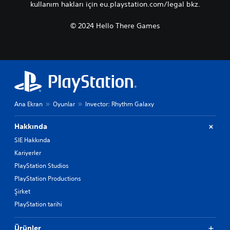
kullanım hakları için eu.playstation.com/legal bkz.
m
m
a
a
© 2024 Hello There Games
d
d
a
a
n
n
o
o
y
y
n
n
a
a
n
n
Ana Ekran
Oyunlar
Invector: Rhythm Galaxy
a
a
b
b
Hakkında
i
i
SIE Hakkında
l
l
i
i
Kariyerler
r
r
PlayStation Studios
K
K
PlayStation Productions
o
o
Şirket
n
n
t
t
PlayStation tarihi
r
r
o
o
Ürünler
l
l