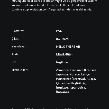
n
n
kuruluşuna özel olarak lisanslanmıştır ve bu çerçevedeki yazılım 
d
d
l
l
kullanım haklarına tabidir. Lisans ve kullanım kurallarının 
ı
ı
ı
ı
tümüne eu.playstation.com/legal adresinden ulaşabilirsiniz.
ş
ş
k
k
ı
ı
o
o
o
o
n
n
y
y
t
t
u
u
Platform:
PS4
r
r
n
n
o
o
d
d
Çıkış:
8.2.2024
l
l
a
a
l
l
)
)
Yayınlayan:
HELLO THERE AB
e
e
.
.
r
r
Türler:
Müzik/Ritim
i
i
k
k
Ses:
İngilizce
u
u
Ekran Dilleri:
Almanca, Fransızca (Fransa),
l
l
Japonca, Korece, Lehçe,
l
l
Portekizce (Brezilya), Rusça,
a
a
Çince (Basitleştirilmiş),
n
n
İngilizce, İspanyolca,
m
m
İtalyanca
a
a
d
d
a
a
n
n