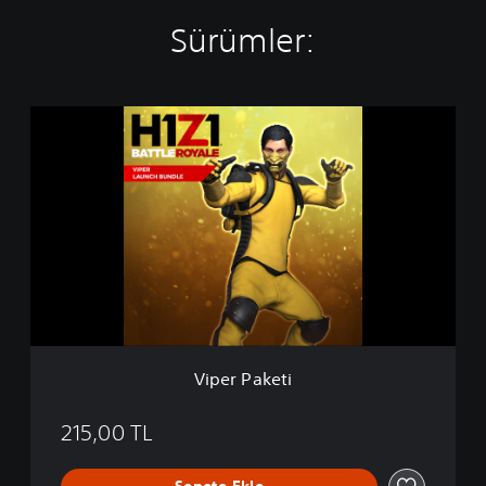
Sürümler:
V
i
p
e
r
P
a
k
e
t
i
Viper Paketi
215,00 TL