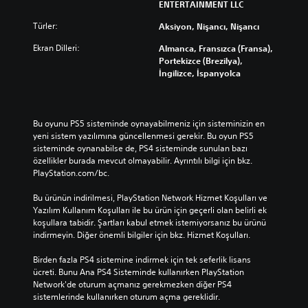
ENTERTAINMENT LLC
Türler:
Aksiyon, Nişancı, Nişancı
Ekran Dilleri:
Almanca, Fransızca (Fransa),
Portekizce (Brezilya),
İngilizce, İspanyolca
Bu oyunu PS5 sisteminde oynayabilmeniz için sisteminizin en 
yeni sistem yazılımına güncellenmesi gerekir. Bu oyun PS5 
sisteminde oynanabilse de, PS4 sisteminde sunulan bazı 
özellikler burada mevcut olmayabilir. Ayrıntılı bilgi için bkz. 
PlayStation.com/bc.
Bu ürünün indirilmesi, PlayStation Network Hizmet Koşulları ve 
Yazılım Kullanım Koşulları ile bu ürün için geçerli olan belirli ek 
koşullara tabidir. Şartları kabul etmek istemiyorsanız bu ürünü 
indirmeyin. Diğer önemli bilgiler için bkz. Hizmet Koşulları.
Birden fazla PS4 sistemine indirmek için tek seferlik lisans 
ücreti. Bunu Ana PS4 Sisteminde kullanırken PlayStation 
Network'de oturum açmanız gerekmezken diğer PS4 
sistemlerinde kullanırken oturum açma gereklidir.