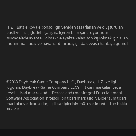
H1Z1: Battle Royale konsol için yeniden tasarlanan ve oluşturulan
basit ve hızlı, şiddetli çatışma içeren bir nişancı oyunudur.
Mücadelede avantajlı olmak ve ayakta kalan son kişi olmak için silah,
mühimmat, araç ve hava yardımı arayışında devasa haritaya gömül.
©2018 Daybreak Game Company LLC., Daybreak, H1Z1 ve ilgi
logoları, Daybreak Game Company LLC'nin ticari markaları veya
tescilli ticari markalarıdır. Derecelendirme simgesi Entertainment
Software Association'ın tescilli bir ticari markasıdır. Diğer tüm ticari
markalar ve ticari adlar, ilgili sahiplerinin mülkiyetindedir. Her hakkı
saklıdır.