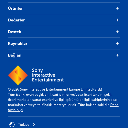
e
.
y
i
y
Ürünler
ü
a
r
k
ö
Ç
Değerler
n
A
u
e
l
b
m
Destek
t
u
l
Y
k
i
Kaynaklar
a
H
r
z
a
e
Bağlan
ı
s
n
l
k
s
a
l
a
e
r
s
r
i
A
d
l
y
a
© 2026 Sony Interactive Entertainment Europe Limited (SIEE)
t
e
h
Tüm içerik, oyun başlıkları, ticari isimler ve/veya ticari takdim şekli,
y
t
a
ticari markalar, sanat eserleri ve ilgili görüntüler, ilgili sahiplerinin ticari
a
i
k
markaları ve/veya telif hakkı materyalleridir. Tüm hakları saklıdır.
Daha
z
(
o
fazla bilgi
ı
l
T
l
a
e
a
y
Türkiye
m
r