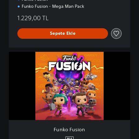
a
Funko Fusion - Mega Man Pack
n
P
1.229,00 TL
a
c
Sepete Ekle
k
B
u
n
F
d
u
l
n
e
k
o
F
u
s
i
o
n
Funko Fusion