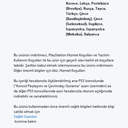
e
r
Korece, Lehçe, Portekizce
c
n
e
r
(Brezilya), Rusça, Tayca,
e
i
t
i
Türkçe, Çince
a
d
l
(Basitleştirilmiş), Çince
n
O
e
e
(Geleneksel), İngilizce,
a
y
n
y
İspanyolca, İspanyolca
h
u
e
e
(Meksika), İtalyanca
i
n
ş
b
k
u
l
i
a
o
e
l
y
y
ş
i
Bu ürünün indirilmesi, PlayStation Hizmet Koşulları ve Yazılım 
e
n
t
r
Kullanım Koşulları ile bu ürün için geçerli olan belirli ek koşullara 
v
a
i
v
tabidir. Şartları kabul etmek istemiyorsanız bu ürünü indirmeyin. 
e
m
r
e
Diğer önemli bilgiler için bkz. Hizmet Koşulları.
a
a
m
y
n
k
e
a
Bu içeriği hesabınızla ilişkilendirilmiş ana PS5 konsolunda 
a
i
d
a
(“Konsol Paylaşımı ve Çevrimdışı Oynama” ayarı üzerinden) ya 
k
ç
e
y
da diğer PS5 konsollarında aynı hesabınızla oturum açtığınızda 
a
i
s
r
indirebilir ve oynatabilirsiniz.
r
n
t
ı
a
r
e
n
Bu ürünü kullanmadan önce önemli sağlık bilgileri hakkında bilgi 
k
e
ğ
t
sahibi olmak için 
t
n
i
ı
Sağlık Uyarıları
e
k
s
l
 kısmına bakın.
r
l
u
ı
l
e