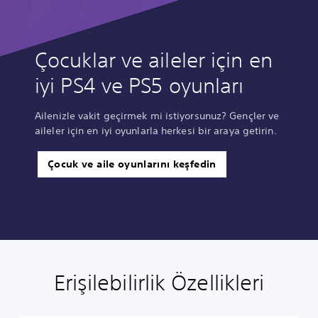
Çocuklar ve aileler için en
iyi PS4 ve PS5 oyunları
Ailenizle vakit geçirmek mi istiyorsunuz? Gençler ve
aileler için en iyi oyunlarla herkesi bir araya getirin.
Çocuk ve aile oyunlarını keşfedin
Erişilebilirlik Özellikleri
B
S
A
K
O
P
ü
e
l
o
y
i
y
s
t
n
u
n