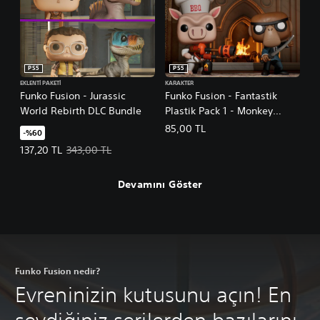
PS5
PS5
EKLENTI PAKETI
KARAKTER
Funko Fusion - Jurassic
Funko Fusion - Fantastik
World Rebirth DLC Bundle
Plastik Pack 1 - Monkey
Assassin and Sam
85,00 TL
-%60
Teklif edilen fiyat, 137,20 TL. Orijinal fiyat, 343,00 TL.
137,20 TL
343,00 TL
Devamını Göster
Funko Fusion nedir?
Evreninizin kutusunu açın! En