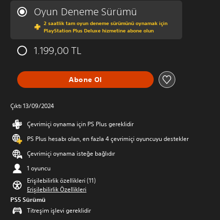
Oyun Deneme Sürümü
2 saatlik tam oyun deneme sürümünü oynamak için
PlayStation Plus Deluxe hizmetine abone olun
1.199,00 TL
Abone Ol
Çıktı 13/09/2024
Çevrimiçi oynama için PS Plus gereklidir
PS Plus hesabı olan, en fazla 4 çevrimiçi oyuncuyu destekler
Çevrimiçi oynama isteğe bağlıdır
1 oyuncu
Erişilebilirlik özellikleri (11)
Erişilebilirlik Özellikleri
PS5 Sürümü
Titreşim işlevi gereklidir