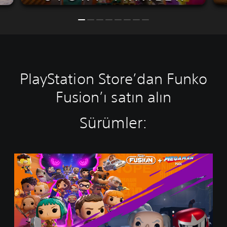
PlayStation Store’dan Funko
Fusion’ı satın alın
Sürümler:
F
u
n
k
o
F
u
s