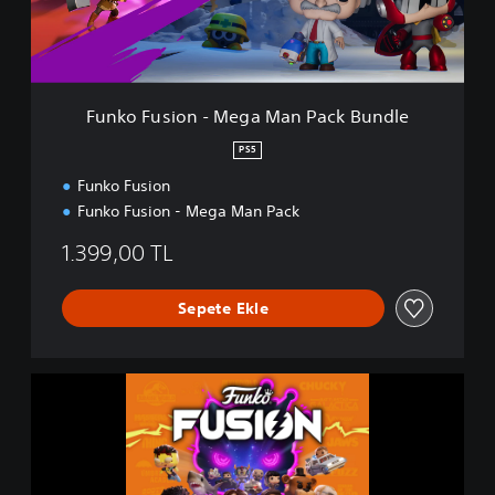
i
o
n
-
M
Funko Fusion - Mega Man Pack Bundle
e
g
PS5
a
Funko Fusion
M
a
Funko Fusion - Mega Man Pack
n
P
1.399,00 TL
a
c
Sepete Ekle
k
B
u
n
F
d
u
l
n
e
k
o
F