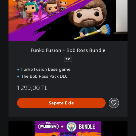
o
F
u
s
i
o
n
+
B
Funko Fusion + Bob Ross Bundle
o
b
PS5
R
Funko Fusion base game
o
s
The Bob Ross Pack DLC
s
B
1.299,00 TL
u
n
Sepete Ekle
d
l
e
F
u
n