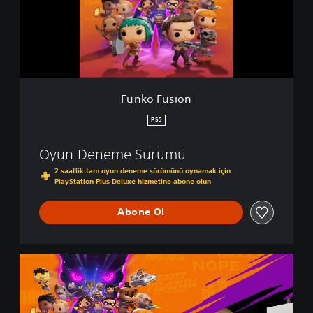
u
s
i
o
n
Funko Fusion
PS5
Oyun Deneme Sürümü
2 saatlik tam oyun deneme sürümünü oynamak için
PlayStation Plus Deluxe hizmetine abone olun
Abone Ol
F
u
n
k