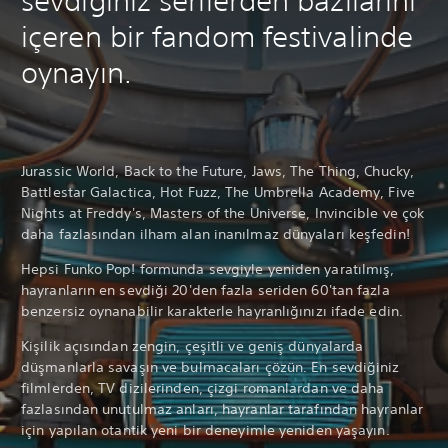
sevdiğiniz serilerden bazılarını
içeren bir fandom festivalinde
oynayın.
Jurassic World, Back to the Future, Jaws, The Thing, Chucky,
Battlestar Galactica, Hot Fuzz, The Umbrella Academy, Five
Nights at Freddy's, Masters of the Universe, Invincible ve çok
daha fazlasından ilham alan inanılmaz dünyaları keşfedin!
Hepsi Funko Pop! formunda sevgiyle yeniden yaratılmış,
hayranların en sevdiği 20'den fazla seriden 60'tan fazla
benzersiz oynanabilir karakterle hayranlığınızı ifade edin.
Kişilik açısından zengin, çeşitli ve geniş dünyalarda
düşmanlarla savaşın ve bulmacaları çözün. En sevdiğiniz
filmlerden, TV dizilerinden, çizgi romanlardan ve daha
fazlasından unutulmaz anları, hayranlar tarafından hayranlar
için yapılan otantik yeni bir deneyimle yeniden yaşayın.