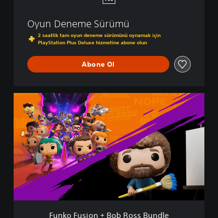
PS4
Oyun Deneme Sürümü
2 saatlik tam oyun deneme sürümünü oynamak için
PlayStation Plus Deluxe hizmetine abone olun
Abone Ol
F
u
n
k
o
F
u
s
i
o
n
+
B
Funko Fusion + Bob Ross Bundle
o