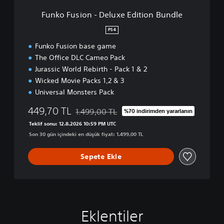
D
Funko Fusion - Deluxe Edition Bundle
e
l
PS4
u
Funko Fusion base game
x
e
The Office DLC Cameo Pack
E
Jurassic World Rebirth - Pack 1 & 2
d
Wicked Movie Packs 1,2 & 3
i
Universal Monsters Pack
t
i
449,70 TL
1.499,00 TL
%70 indirimden yararlanın
o
Orijinal fiyat olan 1.499,00 TL üzerinden indi
n
Teklif sonu: 12.8.2026 10:59 PM UTC
B
Son 30 gün içindeki en düşük fiyat: 1.499,00 TL
u
n
Sepete Ekle
d
l
e
Eklentiler