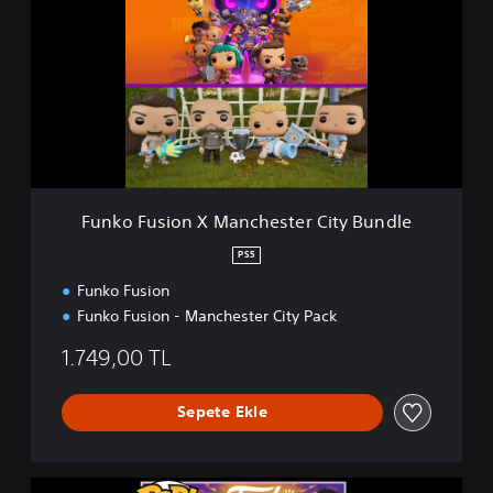
k
o
F
u
s
i
o
n
X
M
Funko Fusion X Manchester City Bundle
a
n
PS5
c
Funko Fusion
h
e
Funko Fusion - Manchester City Pack
s
t
1.749,00 TL
e
r
Sepete Ekle
C
i
t
y
F