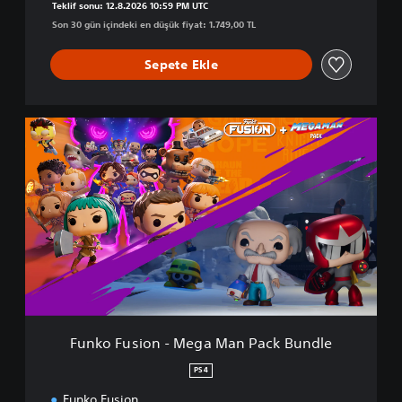
n
Teklif sonu: 12.8.2026 10:59 PM UTC
B
Son 30 gün içindeki en düşük fiyat: 1.749,00 TL
u
n
Sepete Ekle
d
l
e
F
u
n
k
o
F
u
s
i
o
n
-
M
Funko Fusion - Mega Man Pack Bundle
e
g
PS4
a
Funko Fusion
M