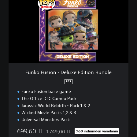
B
u
u
n
n
k
d
o
l
F
e
u
s
i
o
n
-
D
Funko Fusion - Deluxe Edition Bundle
e
l
PS5
u
Funko Fusion base game
x
e
The Office DLC Cameo Pack
E
Jurassic World Rebirth - Pack 1 & 2
d
Wicked Movie Packs 1,2 & 3
i
Universal Monsters Pack
t
i
699,60 TL
1.749,00 TL
%60 indirimden yararlanın
o
Orijinal fiyat olan 1.749,00 TL üzerinden indi