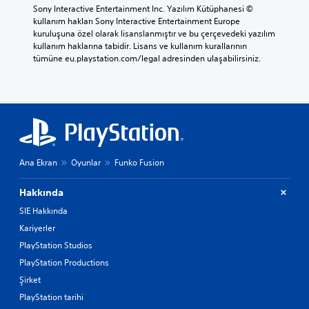
n
b
Sony Interactive Entertainment Inc. Yazılım Kütüphanesi © 
e
r
u
i
kullanım hakları Sony Interactive Entertainment Europe 
r
i
l
l
kuruluşuna özel olarak lisanslanmıştır ve bu çerçevedeki yazılım 
i
a
m
g
kullanım haklarına tabidir. Lisans ve kullanım kurallarının 
ç
n
a
i
tümüne eu.playstation.com/legal adresinden ulaşabilirsiniz.
i
l
k
l
n
a
t
e
a
m
a
r
l
a
d
p
t
n
ı
a
y
ı
r
y
a
z
.
l
z
a
a
ı
g
Ana Ekran
Oyunlar
Funko Fusion
ş
A
b
e
a
y
u
r
b
Hakkında
l
a
e
i
u
k
SIE Hakkında
r
l
n
y
l
Kariyerler
i
u
o
a
r
PlayStation Studios
r
k
n
s
.
t
PlayStation Productions
i
a
u
n
Şirket
b
r
i
B
i
PlayStation tarihi
v
z
ü
l