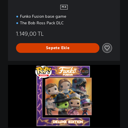
b
PS4
R
Funko Fusion base game
o
s
The Bob Ross Pack DLC
s
B
1.149,00 TL
u
n
Sepete Ekle
d
l
e
F
u
n
k
o
F
u
s
i
o
n
-