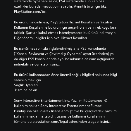
sisteminde oynanabilse de, PS4 sisteminde sunulan bazı 
özellikler burada mevcut olmayabilir. Ayrıntılı bilgi için bkz. 
PlayStation.com/bc.
Bu ürünün indirilmesi, PlayStation Hizmet Koşulları ve Yazılım 
Kullanım Koşulları ile bu ürün için geçerli olan belirli ek koşullara 
tabidir. Şartları kabul etmek istemiyorsanız bu ürünü indirmeyin. 
Diğer önemli bilgiler için bkz. Hizmet Koşulları.
Bu içeriği hesabınızla ilişkilendirilmiş ana PS5 konsolunda 
(“Konsol Paylaşımı ve Çevrimdışı Oynama” ayarı üzerinden) ya 
da diğer PS5 konsollarında aynı hesabınızla oturum açtığınızda 
indirebilir ve oynatabilirsiniz.
Bu ürünü kullanmadan önce önemli sağlık bilgileri hakkında bilgi 
sahibi olmak için 
Sağlık Uyarıları
 kısmına bakın.
Sony Interactive Entertainment Inc. Yazılım Kütüphanesi © 
kullanım hakları Sony Interactive Entertainment Europe 
kuruluşuna özel olarak lisanslanmıştır ve bu çerçevedeki yazılım 
kullanım haklarına tabidir. Lisans ve kullanım kurallarının 
tümüne eu.playstation.com/legal adresinden ulaşabilirsiniz.