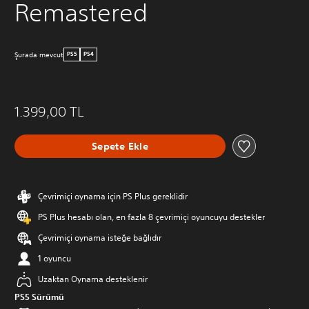
Remastered
Şurada mevcut
PS5
PS4
1.399,00 TL
Sepete Ekle
Çevrimiçi oynama için PS Plus gereklidir
PS Plus hesabı olan, en fazla 8 çevrimiçi oyuncuyu destekler
Çevrimiçi oynama isteğe bağlıdır
1 oyuncu
Uzaktan Oynama desteklenir
PS5 Sürümü