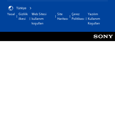
Türkiye
Yasal
Gizlilik
Web Sitesi
Site
Çerez
Yazılım
ilkesi
kullanım
Haritası
Politikası
Kullanım
koşulları
Koşulları