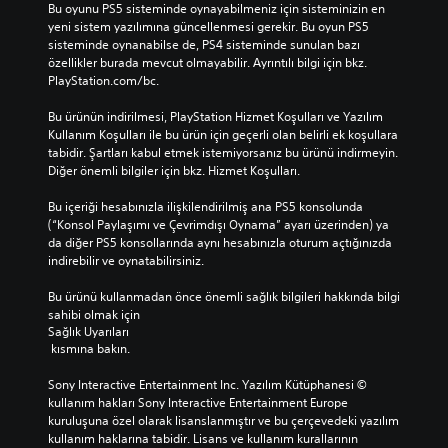
Bu oyunu PS5 sisteminde oynayabilmeniz için sisteminizin en 
a
yeni sistem yazılımına güncellenmesi gerekir. Bu oyun PS5 
n
sisteminde oynanabilse de, PS4 sisteminde sunulan bazı 
a
özellikler burada mevcut olmayabilir. Ayrıntılı bilgi için bkz. 
h
PlayStation.com/bc.
i
k
Bu ürünün indirilmesi, PlayStation Hizmet Koşulları ve Yazılım 
a
Kullanım Koşulları ile bu ürün için geçerli olan belirli ek koşullara 
y
tabidir. Şartları kabul etmek istemiyorsanız bu ürünü indirmeyin. 
e
Diğer önemli bilgiler için bkz. Hizmet Koşulları.
v
e
Bu içeriği hesabınızla ilişkilendirilmiş ana PS5 konsolunda 
a
(“Konsol Paylaşımı ve Çevrimdışı Oynama” ayarı üzerinden) ya 
n
da diğer PS5 konsollarında aynı hesabınızla oturum açtığınızda 
a
indirebilir ve oynatabilirsiniz.
k
a
Bu ürünü kullanmadan önce önemli sağlık bilgileri hakkında bilgi 
r
sahibi olmak için 
a
Sağlık Uyarıları
k
 kısmına bakın.
t
e
Sony Interactive Entertainment Inc. Yazılım Kütüphanesi © 
r
kullanım hakları Sony Interactive Entertainment Europe 
l
kuruluşuna özel olarak lisanslanmıştır ve bu çerçevedeki yazılım 
e
kullanım haklarına tabidir. Lisans ve kullanım kurallarının 
r