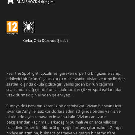
DUALSHOCK 4 titreşimi
Korku, Orta Düzeyde Şiddet
Fear the Spotlight, çözülmesi gereken ürpertici bir gizeme sahip,
etkileyici bir üçüncü şahıs korku macerasıdır. Vivian ve Amy ile ders
saatleri dışında okula gizlice gir, yanlış giden bir ruh çağırma
seansından sağ çık, dokunsal bulmacaları çöz ve spot ışıklarından
uzak durmak için elinden geleni yap...
Sunnyside Lisesi’nin karanlık bir geçmişi var. Vivian bir seans için
isyankâr Amy ile ıssız koridorlara adım attığında birden yalnız ve
okulda dolaşan canavarın insafına kalır. Vivian canavarın
bakışlarından kaçınmalı, arkadaşını bulmalı ve onlarca yıllık bir
trajedinin ürpertici, ölümcül gerçeğini ortaya çıkarmalıdır. Zengin
hikâye anlatımına, bulmaca çözmeye ve gergin bir atmosfere