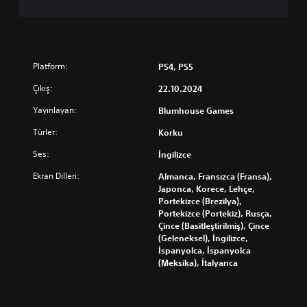
z
ı
l
a
r
Platform:
PS4, PS5
(
T
Çıkış:
22.10.2024
e
m
Yayınlayan:
Blumhouse Games
e
Türler:
Korku
l
)
Ses:
İngilizce
O
Ekran Dilleri:
Almanca, Fransızca (Fransa),
y
Japonca, Korece, Lehçe,
u
Portekizce (Brezilya),
n
Portekizce (Portekiz), Rusça,
d
Çince (Basitleştirilmiş), Çince
a
(Geleneksel), İngilizce,
s
İspanyolca, İspanyolca
a
(Meksika), İtalyanca
d
e
c
e