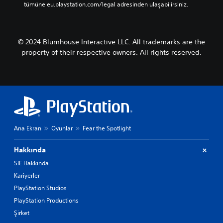
tümüne eu.playstation.com/legal adresinden ulaşabilirsiniz.
i
ç
i
n
© 2024 Blumhouse Interactive LLC. All trademarks are the
a
l
property of their respective owners. All rights reserved.
t
y
a
z
ı
b
u
l
Ana Ekran
Oyunlar
Fear the Spotlight
u
n
Hakkında
u
r
SIE Hakkında
.
Kariyerler
PlayStation Studios
A
PlayStation Productions
l
t
Şirket
y