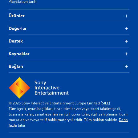
PlayStation tarihi
a
z
Ürünler
ı
l
Değerler
a
r
Destek
ı
T
Kaynaklar
e
m
Bağlan
i
z
l
e
A
l
© 2026 Sony Interactive Entertainment Europe Limited (SIEE)
t
Tüm içerik, oyun başlıkları, ticari isimler ve/veya ticari takdim şekli,
y
ticari markalar, sanat eserleri ve ilgili görüntüler, ilgili sahiplerinin ticari
a
markaları ve/veya telif hakkı materyalleridir. Tüm hakları saklıdır.
Daha
z
fazla bilgi
ı
l
a