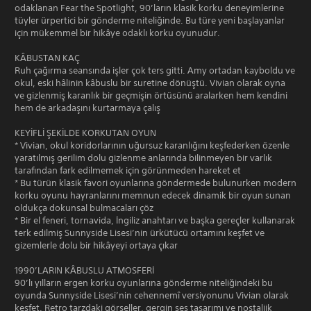
odaklanan Fear the Spotlight, 90’ların klasik korku deneyimlerine
tüyler ürpertici bir gönderme niteliğinde. Bu türe yeni başlayanlar
için mükemmel bir hikâye odaklı korku oyunudur.
KÂBUSTAN KAÇ
Ruh çağırma seansında işler çok ters gitti. Amy ortadan kayboldu ve
okul, eski hâlinin kâbuslu bir suretine dönüştü. Vivian olarak oyna
ve gizlenmiş karanlık bir geçmişin örtüsünü aralarken hem kendini
hem de arkadaşını kurtarmaya çalış
KEYİFLİ ŞEKİLDE KORKUTAN OYUN
* Vivian, okul koridorlarının uğursuz karanlığını keşfederken özenle
yaratılmış gerilim dolu gizlenme anlarında bilinmeyen bir varlık
tarafından fark edilmemek için görünmeden hareket et
* Bu türün klasik favori oyunlarına göndermede bulunurken modern
korku oyunu hayranlarını memnun edecek dinamik bir oyun sunan
oldukça dokunsal bulmacaları çöz
* Bir el feneri, tornavida, İngiliz anahtarı ve başka gereçler kullanarak
terk edilmiş Sunnyside Lisesi’nin ürkütücü ortamını keşfet ve
gizemlerle dolu bir hikâyeyi ortaya çıkar
1990’LARIN KÂBUSLU ATMOSFERİ
90’lı yılların ergen korku oyunlarına gönderme niteliğindeki bu
oyunda Sunnyside Lisesi’nin cehennemî versiyonunu Vivian olarak
keşfet. Retro tarzdaki görseller, gergin ses tasarımı ve nostaljik