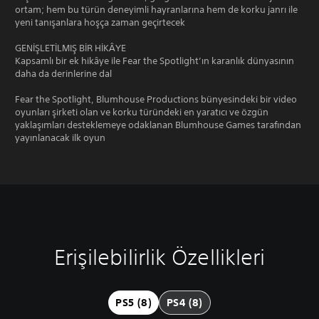
ortam; hem bu türün deneyimli hayranlarına hem de korku janrı ile
yeni tanışanlara hoşça zaman geçirtecek
GENİŞLETİLMIŞ BİR HİKÂYE
Kapsamlı bir ek hikâye ile Fear the Spotlight’ın karanlık dünyasının
daha da derinlerine dal
Fear the Spotlight, Blumhouse Productions bünyesindeki bir video
oyunları şirketi olan ve korku türündeki en yaratıcı ve özgün
yaklaşımları desteklemeye odaklanan Blumhouse Games tarafından
yayınlanacak ilk oyun
Erişilebilirlik Özellikleri
M
S
A
K
e
e
l
o
t
s
t
n
n
K
y
t
PS5 (8)
PS4 (8)
i
o
a
r