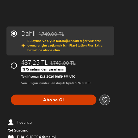
Dahil
1.749,00 TL
Orijinal fiyat olan 1.749,00 TL üzerinden indirim 
Bu oyuna ve Oyun Kataloğu’ndaki diğer yüzlerce
oyuna erişim sağlamak için PlayStation Plus Extra
hizmetine abone olun
437,25 TL
1.749,00 TL
Orijinal fiyat olan 1.749,00 TL üzerinden in
%75 indirimden yararlanın
Teklif sonu: 12.8.2026 10:59 PM UTC
Son 30 gün içindeki en düşük fiyat: 1.749,00 TL
Abone Ol
1 oyuncu
PS4 Sürümü
DUALSHOCK 4 titreşimi