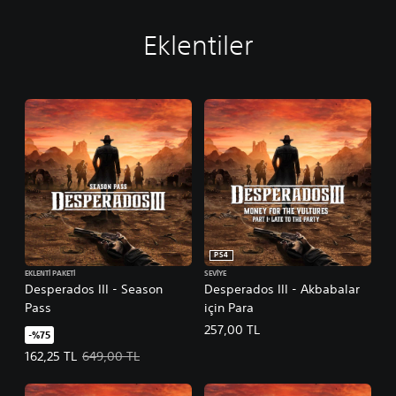
Eklentiler
PS4
EKLENTI PAKETI
SEVIYE
Desperados III - Season
Desperados III - Akbabalar
Pass
için Para
257,00 TL
-%75
Teklif edilen fiyat, 162,25 TL. Orijinal fiyat, 649,00 TL.
162,25 TL
649,00 TL