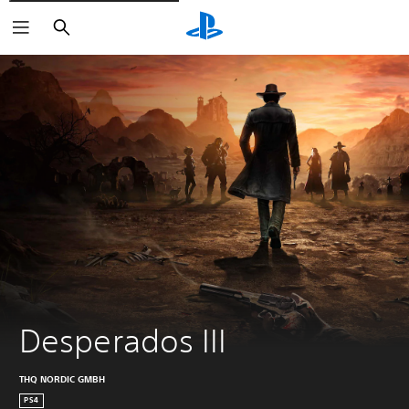
Arama
Desperados III
THQ NORDIC GMBH
PS4