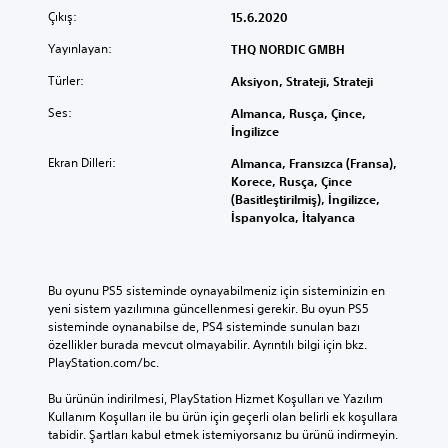
Çıkış:
15.6.2020
Yayınlayan:
THQ NORDIC GMBH
Türler:
Aksiyon, Strateji, Strateji
Ses:
Almanca, Rusça, Çince,
İngilizce
Ekran Dilleri:
Almanca, Fransızca (Fransa),
Korece, Rusça, Çince
(Basitleştirilmiş), İngilizce,
İspanyolca, İtalyanca
Bu oyunu PS5 sisteminde oynayabilmeniz için sisteminizin en 
yeni sistem yazılımına güncellenmesi gerekir. Bu oyun PS5 
sisteminde oynanabilse de, PS4 sisteminde sunulan bazı 
özellikler burada mevcut olmayabilir. Ayrıntılı bilgi için bkz. 
PlayStation.com/bc.
Bu ürünün indirilmesi, PlayStation Hizmet Koşulları ve Yazılım 
Kullanım Koşulları ile bu ürün için geçerli olan belirli ek koşullara 
tabidir. Şartları kabul etmek istemiyorsanız bu ürünü indirmeyin. 