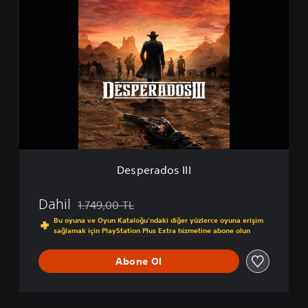
D
x
e
e
s
p
e
r
a
d
o
s
I
I
I
Desperados III
Dahil
1.749,00 TL
Orijinal fiyat olan 1.749,00 TL üzerinden indirim uy
Bu oyuna ve Oyun Kataloğu’ndaki diğer yüzlerce oyuna erişim
sağlamak için PlayStation Plus Extra hizmetine abone olun
Abone Ol