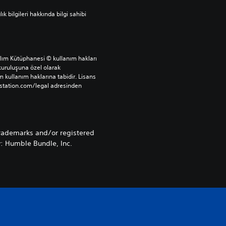
bilgileri hakkında bilgi sahibi 
ılım Kütüphanesi © kullanım hakları 
uruluşuna özel olarak 
 kullanım haklarına tabidir. Lisans 
ystation.com/legal adresinden 
rademarks and/or registered
y: Humble Bundle, Inc.