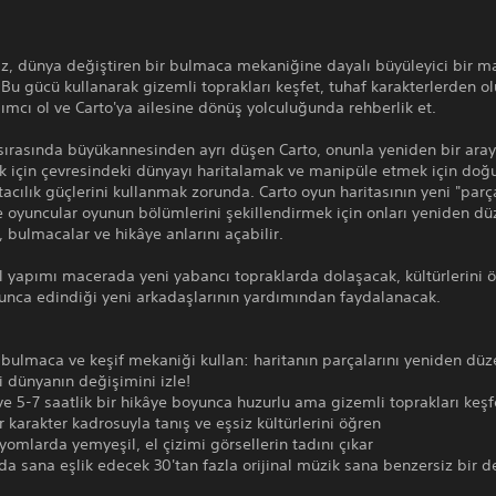
iz, dünya değiştiren bir bulmaca mekaniğine dayalı büyüleyici bir m
Bu gücü kullanarak gizemli toprakları keşfet, tuhaf karakterlerden o
ımcı ol ve Carto'ya ailesine dönüş yolculuğunda rehberlik et.
a sırasında büyükannesinden ayrı düşen Carto, onunla yeniden bir ara
k için çevresindeki dünyayı haritalamak ve manipüle etmek için doğ
tacılık güçlerini kullanmak zorunda. Carto oyun haritasının yeni "parça
e oyuncular oyunun bölümlerini şekillendirmek için onları yeniden d
r, bulmacalar ve hikâye anlarını açabilir.
l yapımı macerada yeni yabancı topraklarda dolaşacak, kültürlerini 
unca edindiği yeni arkadaşlarının yardımından faydalanacak.
r bulmaca ve keşif mekaniği kullan: haritanın parçalarını yeniden düz
 dünyanın değişimini izle!
ve 5-7 saatlik bir hikâye boyunca huzurlu ama gizemli toprakları keşf
ir karakter kadrosuyla tanış ve eşsiz kültürlerini öğren
biyomlarda yemyeşil, el çizimi görsellerin tadını çıkar
a sana eşlik edecek 30'tan fazla orijinal müzik sana benzersiz bir 