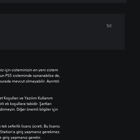
Sil
 için sisteminizin en yeni sistem 
yun PS5 sisteminde oynanabilse de, 
urada mevcut olmayabilir. Ayrıntılı 
t Koşulları ve Yazılım Kullanım 
rli ek koşullara tabidir. Şartları 
rmeyin. Diğer önemli bilgiler için 
ek seferlik lisans ücreti. Bu lisansı 
Station'a giriş yapmanız gerekmez. 
e giriş yapmanız gerekir.