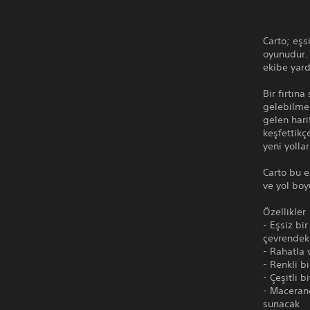
Carto; eşs
oyunudur. 
ekibe yard
Bir fırtın
gelebilme
gelen hari
keşfettikç
yeni yolla
Carto bu e
ve yol boy
Özellikler
- Eşsiz bi
çevrendeki
- Rahatla 
- Renkli b
- Çeşitli 
- Macerand
sunacak