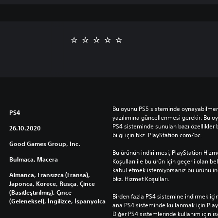
Bu oyunu PS5 sisteminde oynayabilmeniz
PS4
yazılımına güncellenmesi gerekir. Bu o
PS4 sisteminde sunulan bazı özellikler b
26.10.2020
bilgi için bkz. PlayStation.com/bc.
Good Games Group, Inc.
Bu ürünün indirilmesi, PlayStation Hizme
Bulmaca, Macera
Koşulları ile bu ürün için geçerli olan beli
kabul etmek istemiyorsanız bu ürünü indi
Almanca, Fransızca (Fransa),
bkz. Hizmet Koşulları.
Japonca, Korece, Rusça, Çince
(Basitleştirilmiş), Çince
Birden fazla PS4 sistemine indirmek için t
(Geleneksel), İngilizce, İspanyolca
ana PS4 sisteminde kullanmak için Play
Diğer PS4 sistemlerinde kullanım için is