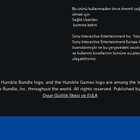
Bu ürünü kullanmadan önce önemli sağlık 
olmak için 
Sağlık Uyarıları
 kısmına bakın.
Sony Interactive Entertainment Inc. Yaz
Sony Interactive Entertainment Europe k
lisanslanmıştır ve bu çerçevedeki yazılım
ve kullanım kurallarının tümüne eu.pla
ulaşabilirsiniz.
 Humble Bundle logo, and the Humble Games logo are among the t
Bundle, Inc. throughout the world. All rights reserved. Published b
Oyun Gizlilik İlkesi ve EULA