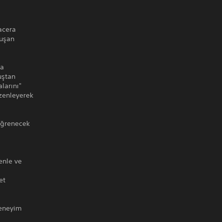
acera
luşan
ya
uştan
larını"
üzenleyerek
öğrenecek
enle ve
et
deneyim