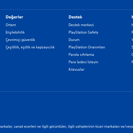
Değerler
Destek
Ortam
Destek merkezi
Erişilebilirlik
PlayStation Safety
Çevrimiçi güvenlik
Durum
Çeşitlilik, eşitlik ve kapsayıcılık
PlayStation Onarımları
Parola sıfırlama
G
Para İadesi İsteyin
Kılavuzlar
markalar, sanat eserleri ve ilgili görüntüler, ilgili sahiplerinin ticari markaları ve/vey