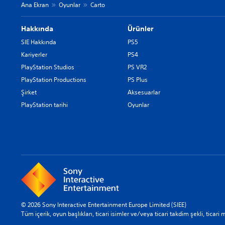
Ana Ekran
Oyunlar
Carto
Hakkında
Ürünler
SIE Hakkında
PS5
Kariyerler
PS4
PlayStation Studios
PS VR2
PlayStation Productions
PS Plus
Şirket
Aksesuarlar
PlayStation tarihi
Oyunlar
© 2026 Sony Interactive Entertainment Europe Limited (SIEE)
Tüm içerik, oyun başlıkları, ticari isimler ve/veya ticari takdim şekli, ticari 