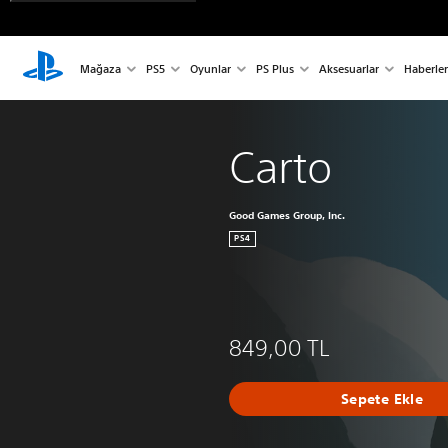
Mağaza
PS5
Oyunlar
PS Plus
Aksesuarlar
Haberler
Carto
Good Games Group, Inc.
PS4
849,00 TL
Sepete Ekle