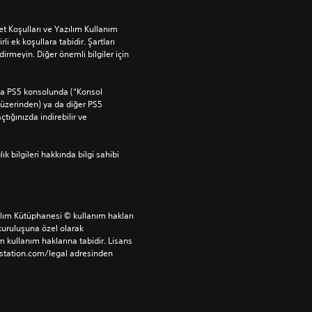
t Koşulları ve Yazılım Kullanım 
rli ek koşullara tabidir. Şartları 
rmeyin. Diğer önemli bilgiler için 
ana PS5 konsolunda (“Konsol 
üzerinden) ya da diğer PS5 
ığınızda indirebilir ve 
bilgileri hakkında bilgi sahibi 
ılım Kütüphanesi © kullanım hakları 
uruluşuna özel olarak 
 kullanım haklarına tabidir. Lisans 
ystation.com/legal adresinden 