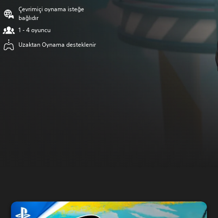
Çevrimiçi oynama isteğe
bağlıdır
1 - 4 oyuncu
Uzaktan Oynama desteklenir