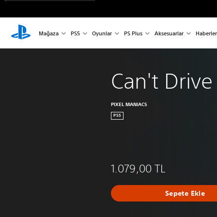
Mağaza
PS5
Oyunlar
PS Plus
Aksesuarlar
Haberler
Can't Drive
PIXEL MANIACS
PS5
1.079,00 TL
Sepete Ekle