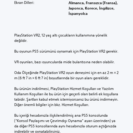
Ekran Dilleri:
Almanca, Fransızca (Fransa),
Japonca, Korece, İngilizce,
İspanyolca
PlayStation VR2, 12 yaş altı çocukların kullanımına yönelik 
değildir.
Bu oyunun PS5 sürümünü oynamak için PlayStation VR2 gerekir.
VR oyunları, bazı oyuncularda mide bulantısına neden olabilir.
Oda Ölçeğinde PlayStation VR2 oyun deneyimi için en az 2 m × 2 
m (6 ft 7 in × 6 ft 7 in) boyutlarında bir oyun alanı gereklidir.
Bu ürünün indirilmesi, PlayStation Hizmet Koşulları ve Yazılım 
Kullanım Koşulları ile bu ürün için geçerli olan belirli ek koşullara 
tabidir. Şartları kabul etmek istemiyorsanız bu ürünü indirmeyin. 
Diğer önemli bilgiler için bkz. Hizmet Koşulları.
Bu içeriği hesabınızla ilişkilendirilmiş ana PS5 konsolunda 
(“Konsol Paylaşımı ve Çevrimdışı Oynama” ayarı üzerinden) ya 
da diğer PS5 konsollarında aynı hesabınızla oturum açtığınızda 
indirebilir ve oynatabilirsiniz.