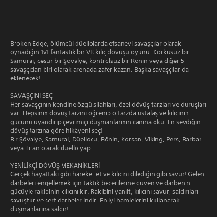
Broken Edge, ölümcül düellolarda efsanevi savaşçılar olarak
oynadığın 1v1 fantastik bir VR kılıç dövüşü oyunu. Korkusuz bir
Samurai, cesur bir Şövalye, kontrolsüz bir Rōnin veya diğer 5
savaşçıdan biri olarak arenada zafer kazan. Başka savaşçılar da
eklenecek!
SAVAŞÇINI SEÇ
Her savaşçının kendine özgü silahları, özel dövüş tarzları ve duruşları
var. Hepsinin dövüş tarzını öğrenip o tarzda ustalaş ve kılıcının
gücünü uyandırıp çevrimiçi düşmanlarının canına oku. En sevdiğin
dövüş tarzına göre hikâyeni seç!
Bir Şövalye, Samurai, Düellocu, Rōnin, Korsan, Viking, Pers, Barbar
veya Tiran olarak düello yap.
YENİLİKÇİ DÖVÜŞ MEKANİKLERİ
Gerçek hayattaki gibi hareket et ve kılıcını dilediğin gibi savur! Gelen
darbeleri engellemek için taktik becerilerine güven ve darbenin
gücüyle rakibinin kılıcını kır. Rakibini yanılt, kılıcını savur, saldırıları
savuştur ve sert darbeler indir. En iyi hamlelerini kullanarak
düşmanlarına saldır!