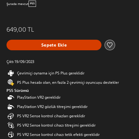
Şurada mevcut
PS5
649,00 TL
Sepete Ekle
Çıktı 19/09/2023
Çevrimiçi oynama için PS Plus gereklidir
PS Plus hesabı olan, en fazla 2 çevrimiçi oyuncuyu destekler
PS5 Sürümü
PlayStation VR2 gereklidir
PlayStation VR2 gözlük titreşimi gereklidir
PS VR2 Sense kontrol cihazları gereklidir
PS VR2 Sense kontrol cihazı titreşimi gereklidir
PS VR2 Sense kontrol cihazı tetik efekti gereklidir