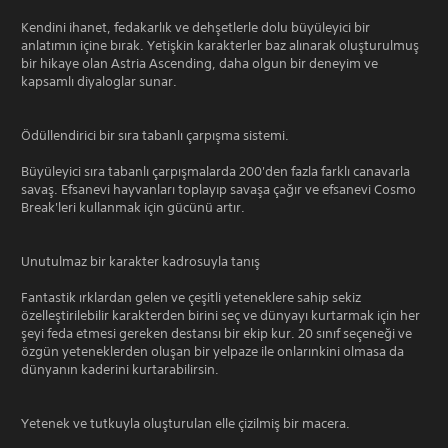
Kendini ihanet, fedakarlık ve dehşetlerle dolu büyüleyici bir
anlatımın içine bırak. Yetişkin karakterler baz alınarak oluşturulmuş
bir hikaye olan Astria Ascending, daha olgun bir deneyim ve
kapsamlı diyaloglar sunar.
Ödüllendirici bir sıra tabanlı çarpışma sistemi.
Büyüleyici sıra tabanlı çarpışmalarda 200'den fazla farklı canavarla
savaş. Efsanevi hayvanları toplayıp savaşa çağır ve efsanevi Cosmo
Break'leri kullanmak için gücünü artır.
Unutulmaz bir karakter kadrosuyla tanış
Fantastik ırklardan gelen ve çeşitli yeteneklere sahip sekiz
özelleştirilebilir karakterden birini seç ve dünyayı kurtarmak için her
şeyi feda etmesi gereken destansı bir ekip kur. 20 sınıf seçeneği ve
özgün yeteneklerden oluşan bir yelpaze ile onlarınkini olmasa da
dünyanın kaderini kurtarabilirsin.
Yetenek ve tutkuyla oluşturulan elle çizilmiş bir macera.