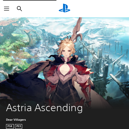
Arama
Astria Ascending
Dear Villagers
PS4
PS5