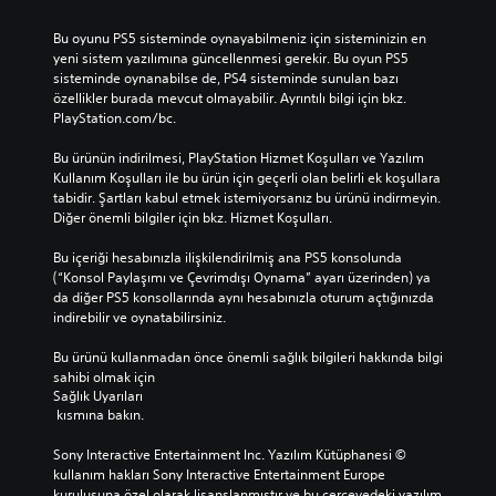
Bu oyunu PS5 sisteminde oynayabilmeniz için sisteminizin en 
yeni sistem yazılımına güncellenmesi gerekir. Bu oyun PS5 
sisteminde oynanabilse de, PS4 sisteminde sunulan bazı 
özellikler burada mevcut olmayabilir. Ayrıntılı bilgi için bkz. 
PlayStation.com/bc.
Bu ürünün indirilmesi, PlayStation Hizmet Koşulları ve Yazılım 
Kullanım Koşulları ile bu ürün için geçerli olan belirli ek koşullara 
tabidir. Şartları kabul etmek istemiyorsanız bu ürünü indirmeyin. 
Diğer önemli bilgiler için bkz. Hizmet Koşulları.
Bu içeriği hesabınızla ilişkilendirilmiş ana PS5 konsolunda 
(“Konsol Paylaşımı ve Çevrimdışı Oynama” ayarı üzerinden) ya 
da diğer PS5 konsollarında aynı hesabınızla oturum açtığınızda 
indirebilir ve oynatabilirsiniz.
Bu ürünü kullanmadan önce önemli sağlık bilgileri hakkında bilgi 
sahibi olmak için 
Sağlık Uyarıları
 kısmına bakın.
Sony Interactive Entertainment Inc. Yazılım Kütüphanesi © 
kullanım hakları Sony Interactive Entertainment Europe 
kuruluşuna özel olarak lisanslanmıştır ve bu çerçevedeki yazılım 