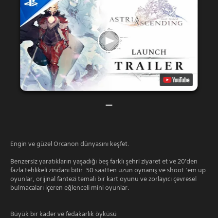
Engin ve güzel Orcanon dünyasını keşfet.
Benzersiz yaratıkların yaşadığı beş farklı şehri ziyaret et ve 20'den
fazla tehlikeli zindanı bitir. 50 saatten uzun oynanış ve shoot ‘em up
oyunlar, orijinal fantezi temalı bir kart oyunu ve zorlayıcı çevresel
bulmacaları içeren eğlenceli mini oyunlar.
Büyük bir kader ve fedakarlık öyküsü