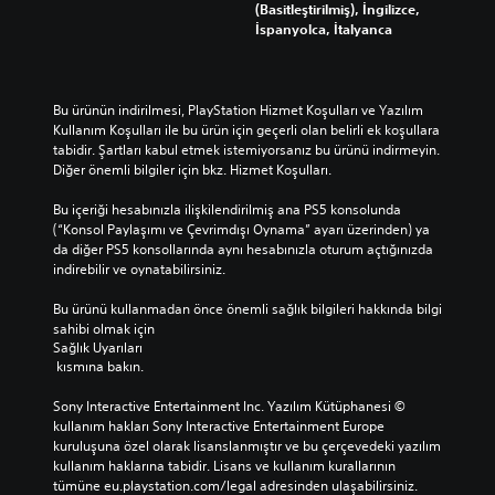
a
(Basitleştirilmiş), İngilizce,
k
e
ı
s
İspanyolca, İtalyanca
l
b
k
a
e
i
ı
d
r
l
ş
e
s
i
ı
c
Bu ürünün indirilmesi, PlayStation Hizmet Koşulları ve Yazılım 
ı
r
n
e
Kullanım Koşulları ile bu ürün için geçerli olan belirli ek koşullara 
r
s
ı
ö
tabidir. Şartları kabul etmek istemiyorsanız bu ürünü indirmeyin. 
a
i
a
n
Diğer önemli bilgiler için bkz. Hizmet Koşulları.
s
n
y
e
ı
i
a
m
Bu içeriği hesabınızla ilişkilendirilmiş ana PS5 konsolunda 
n
z
r
l
(“Konsol Paylaşımı ve Çevrimdışı Oynama” ayarı üzerinden) ya 
d
.
l
i
da diğer PS5 konsollarında aynı hesabınızla oturum açtığınızda 
a
a
s
indirebilir ve oynatabilirsiniz.
d
y
e
H
u
a
s
Bu ürünü kullanmadan önce önemli sağlık bilgileri hakkında bilgi 
a
r
b
l
sahibi olmak için 
r
a
i
e
Sağlık Uyarıları
k
e
l
r
 kısmına bakın.
l
k
i
i
a
r
e
ç
Sony Interactive Entertainment Inc. Yazılım Kütüphanesi © 
t
s
i
t
kullanım hakları Sony Interactive Entertainment Europe 
a
i
n
K
kuruluşuna özel olarak lisanslanmıştır ve bu çerçevedeki yazılım 
b
n
a
o
kullanım haklarına tabidir. Lisans ve kullanım kurallarının 
i
i
l
tümüne eu.playstation.com/legal adresinden ulaşabilirsiniz.
n
l