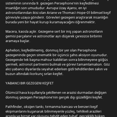
sisteminin sınırında 9. gezegen Persephone'nin keşfedilmesi
insanlığın son umududur. Avrupa Uzay Ajansı, en iyi
astronotlarından ikisi olan Ariane ve Thomas'ı Hope-01 bilimsel keşif
göreviyle uzaya gönderir. Görevleri gezegeni araştırarak insanlığın
burada yeni bir hayat kurup kuramayacağını öğrenmektir.
Macera, kaosla açılır. Gezegene sert bir iniş yapan astronotların
gemisi parçalanır ve astronotlar ayrı düşerek çaresizce birbirini
aramaya başlar.
Aphelion; keşfedilmemiş, donmuş bir yer olan Persephone
gezegeninde geçen sinematik bir üçüncü şahıs aksiyon oyunudur.
Gezegende tek başına mahsur kaldıktan sonra bilinmeyene göğüs
germeli, astronot partnerini bulmalı ve görevi tamamlamalısın. Göz
alıcı yabancı diyarlarda seyahat ederken gizli tehditlerden sakın ve
buzun altındaki korkunç sırları keşfet.
YABANCI BIR GEZEGENI KEŞFET
Ölümcül hava koşullarıyla şekillenen ve arazisi durmadan değişen
donmuş gezegen Persephone'nin gerçek dışı güzelliğini keşfet.
Pathfinder, oksijen tankı, tırmanma kancası ve benzeri keşif
ekipmanlarını kuşanarak bilinmeyenle yüzleş, tehlikeli arazileri
arşınla ve bizzat var oluşunu tehdit eden tuhaf, gerçekliği büken