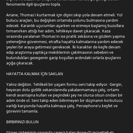
fenomenle ilgili ipuçlarını topla.
Ariane, Thomas'ı kurtarmak için dişini sıkıp yola devam etmeli. Yol
bulucu araçları, bu değişken ortamda yolunu bulmasına yardım
edecek. Karanlık uçurumları aşarken ve erimeye başlamış buzullara
tırmanırken attığı her adım, tehlikeye davet çıkaracak. Kaza
sırasında yaralanan Thomas'ın ise pratik zekâsına ve gözlem yapma
yeteneğine güvenmesi, etrafta hayatta kalmalarına yardım edecek
şeyleri bir araya getirmesi gerekecek. İki karakter de keşfe devam
edip araştırma yaptıkça mekiklerinin çakılmasının sebebini ve
bulundukları gezegenin garip koşulları ardındaki sırlarla ipuçlarını
açığa çıkaracak.
HAYATTA KALMAK İÇIN SAKLAN
Yalnız değilsin. Tehlikeli bir yaşam formu seni takip ediyor. Gergin,
heyecan dolu gizlilik sekanslarında yakalanmamaya çalış; ortamı
kendi avantajına kullan ve peşindeki şey ne olursa olsun ondan bir
adım önde ol. Seni takip eden bilinmeyen bir düşmanın korkutucu
varlığı karşısında hayatta kalmaya çalış, Persephone'u keşfet ve
görevini tamamla.
BIRBIRINIZI BULUN
Güneş sisteminin sınırında çaresiz kalan Hope-01 mürettebatı,