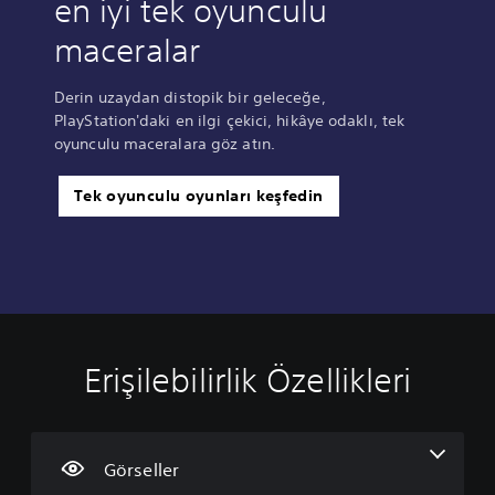
en iyi tek oyunculu
maceralar
Derin uzaydan distopik bir geleceğe,
PlayStation'daki en ilgi çekici, hikâye odaklı, tek
oyunculu maceralara göz atın.
Tek oyunculu oyunları keşfedin
Erişilebilirlik Özellikleri
S
T
A
D
K
e
e
l
ü
o
s
k
t
ğ
n
l
S
Y
m
t
i
e
a
e
r
Görseller
B
s
z
l
o