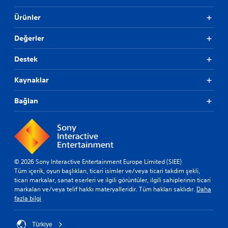
i
y
a
ı
l
Ürünler
u
t
T
i
n
i
e
r
d
Değerler
f
m
H
a
l
i
a
)
Destek
e
z
r
.
r
l
e
Kaynaklar
i
e
k
e
G
A
t
Bağlan
ö
l
k
r
t
o
s
y
n
e
a
t
l
z
r
b
ı
o
i
l
© 2026 Sony Interactive Entertainment Europe Limited (SIEE)
l
l
a
Tüm içerik, oyun başlıkları, ticari isimler ve/veya ticari takdim şekli,
l
g
r
ticari markalar, sanat eserleri ve ilgili görüntüler, ilgili sahiplerinin ticari
e
i
d
markaları ve/veya telif hakkı materyalleridir. Tüm hakları saklıdır.
Daha
r
l
a
fazla bilgi
i
e
h
n
r
a
i
d
k
Türkiye