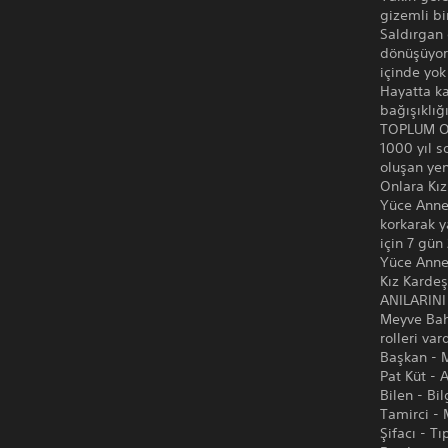
gizemli bi
Saldırgan 
dönüşüyor.
içinde yok
Hayatta ka
bağışıklığı
TOPLUM O
1000 yıl s
oluşan yen
Onlara Kız
Yüce Anne'
korkarak y
için 7 gün
Yüce Anne 
Kız Kardeş
ANILARIN
Meyve Bahç
rolleri var
Başkan - 
Pat Küt - 
Bilen - B
Tamirci -
Şifacı - T