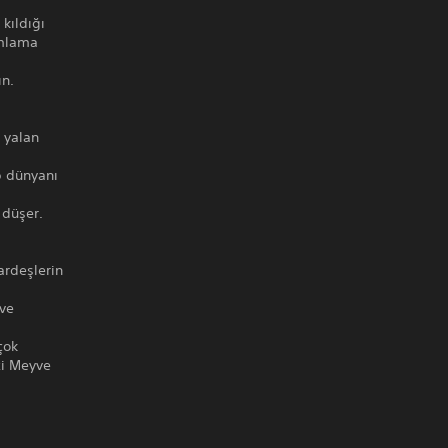
kıldığı
umlama
ın.
a yalan
p dünyanı
 düşer.
ardeşlerin
 ve
çok
zi Meyve