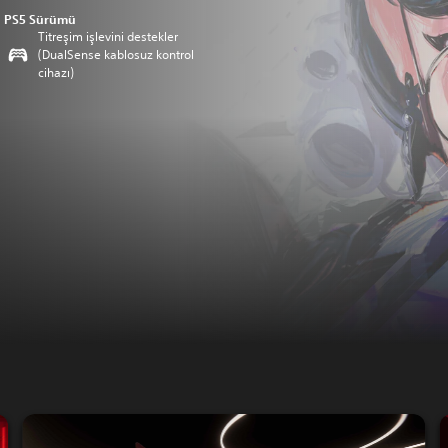
PS5 Sürümü
Titreşim işlevini destekler
(DualSense kablosuz kontrol
cihazı)