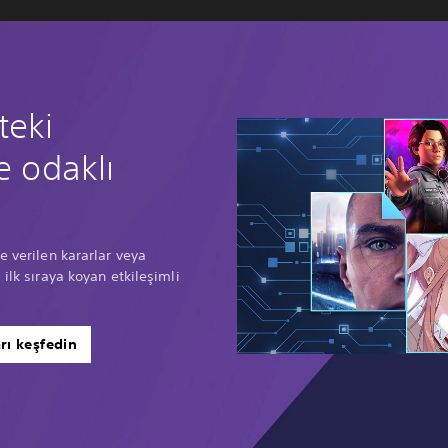
teki
e odaklı
e verilen kararlar veya
 ilk sıraya koyan etkileşimli
arı keşfedin