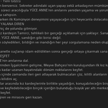
 - Yeni Gözcü
n benzersiz. Sekreter adındaki uçan yapay zekâ arkadaşının mümkün 
süreci aracılığıyla YÜCE ANNE'nin anılarını yeniden yaşama ve yor
na sahipsin.
arken ilk Komünyon deneyimini yaşayacağın için heyecanla dolacaks
K YALANA DİREN
hiç de yolunda gitmiyor.
ız kardeşin Tamirci, tehlikeli bir gerçeği açıklamak için yaklaşır. San
 YÜCE ANNE, sandığın gibi birisi değil.
n söyledikleri, bildiğin ve inandığın her şeyi sorgulamana neden olu
hanetle suçlanıp idam edildikten sonra gerçeği ortaya çıkarmak sana
KEŞFET
nin anılarına dal.
rinden İşgalcilerin gelişine, Meyve Bahçesi'nin kuruluşundan ilk kız k
kadar uzanan hayatındaki dönüm noktalarını keşfet.
n içinde zamanda ileri geri atlayarak bulmacaları çöz, kilitli alanların
kilidini aç.
r arasında kız kardeşlerinle birlikte yaşadığın, konuşabileceğin bir
 ve keşfedebileceğin birçok içeriğin bulunduğu büyük yer altı merke
 keşfet.
ren ve mirasını geri kazan.