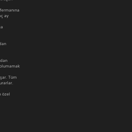
m fermanına
aç ay
ğa
ndan
ndan
ı solumamak
aşar. Tüm
urarlar.
n özel