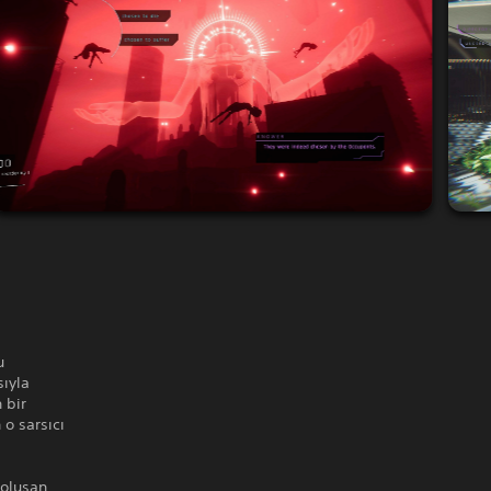
u
sıyla
 bir
o sarsıcı
 oluşan