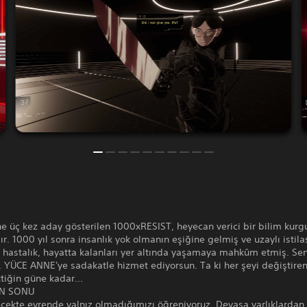
e üç kez aday gösterilen 1000xRESIST, heyecan verici bir bilim kurg
r. 1000 yıl sonra insanlık yok olmanın eşiğine gelmiş ve uzaylı istila
r hastalık, hayatta kalanları yer altında yaşamaya mahkûm etmiş. Sen
 YÜCE ANNE'ye sadakatle hizmet ediyorsun. Ta ki her şeyi değiştiren 
ttiğin güne kadar...
IN SONU
cekte evrende yalnız olmadığımızı öğreniyoruz. Devasa varlıklardan