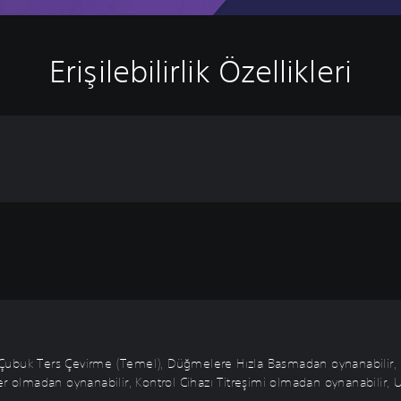
Erişilebilirlik Özellikleri
lir Çubuk Ters Çevirme (Temel), Düğmelere Hızla Basmadan oynanabili
r olmadan oynanabilir, Kontrol Cihazı Titreşimi olmadan oynanabilir, Uy