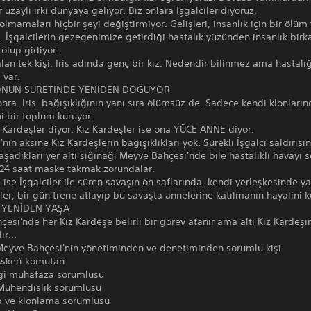
r uzaylı ırkı dünyaya geliyor. Biz onlara İşgalciler diyoruz.
olmamaları hiçbir şeyi değiştirmiyor. Gelişleri, insanlık için bir ölü
 İşgalcilerin gezegenimize getirdiği hastalık yüzünden insanlık birk
 olup gidiyor.
lan tek kişi, Iris adında genç bir kız. Nedendir bilinmez ama hastalı
 var.
NUN SURETİNDE YENİDEN DOĞUYOR
onra. Iris, bağışıklığının yanı sıra ölümsüz de. Sadece kendi klonları
i bir toplum kuruyor.
 Kardeşler diyor. Kız Kardeşler ise ona YÜCE ANNE diyor.
nin aksine Kız Kardeşlerin bağışıklıkları yok. Sürekli İşgalci saldırısı
aşadıkları yer altı sığınağı Meyve Bahçesi'nde bile hastalıklı havay
 24 saat maske takmak zorundalar.
ise İşgalciler ile süren savaşın ön saflarında, kendi yerleşkesinde y
ler, bir gün trene atlayıp bu savaşta annelerine katılmanın hayalini k
I YENİDEN YAŞA
esi'nde her Kız Kardeşe belirli bir görev atanır ama altı Kız Kardeşi
dır…
Meyve Bahçesi'nin yönetiminden ve denetiminden sorumlu kişi
Askerî komutan
ilgi muhafaza sorumlusu
 Mühendislik sorumlusu
ıp ve klonlama sorumlusu