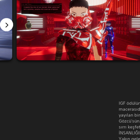
IGF ödülün
macerasıdı
yayılan bi
Gözcü'sün.
sırrı keşfe
İNSANLIĞ
Yakın gele