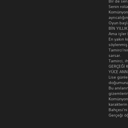
Bir de sen
Senin rolü
Komünyon 
ayrıcalığı
Oyun başl
BİN YILLI
Ama işler 
En yakın k
söylenmiş.
Tamirci'ni
sarsar.
Tamirci, i
GERÇEĞİ 
YÜCE ANNE'
Lise günle
doğumuna 
Bu anıları
gizemlerin 
Komünyonla
karakterin
Bahçesi'ni
Gerçeği öğ