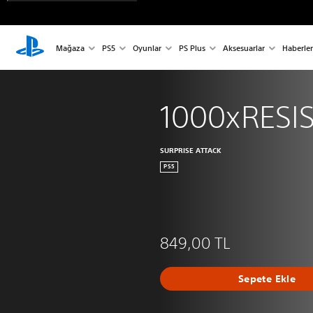
Mağaza
PS5
Oyunlar
PS Plus
Aksesuarlar
Haberler
1000xRESI
SURPRISE ATTACK
PS5
849,00 TL
Sepete Ekle