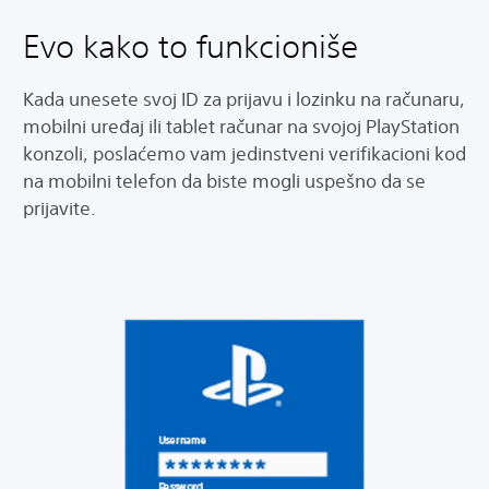
Evo kako to funkcioniše
Kada unesete svoj ID za prijavu i lozinku na računaru,
mobilni uređaj ili tablet računar na svojoj PlayStation
konzoli, poslaćemo vam jedinstveni verifikacioni kod
na mobilni telefon da biste mogli uspešno da se
prijavite.