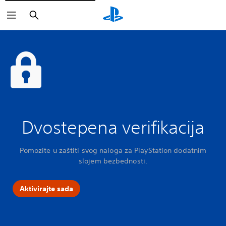
Pretraga
Dvostepena verifikacija
Pomozite u zaštiti svog naloga za PlayStation dodatnim
slojem bezbednosti.
Aktivirajte sada