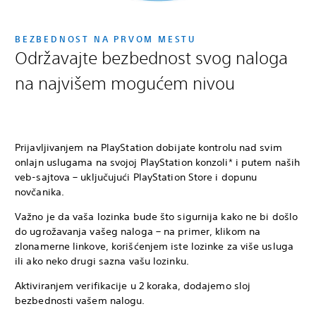
BEZBEDNOST NA PRVOM MESTU
Održavajte bezbednost svog naloga
na najvišem mogućem nivou
Prijavljivanjem na PlayStation dobijate kontrolu nad svim
onlajn uslugama na svojoj PlayStation konzoli* i putem naših
veb-sajtova – uključujući PlayStation Store i dopunu
novčanika.
Važno je da vaša lozinka bude što sigurnija kako ne bi došlo
do ugrožavanja vašeg naloga – na primer, klikom na
zlonamerne linkove, korišćenjem iste lozinke za više usluga
ili ako neko drugi sazna vašu lozinku.
Aktiviranjem verifikacije u 2 koraka, dodajemo sloj
bezbednosti vašem nalogu.