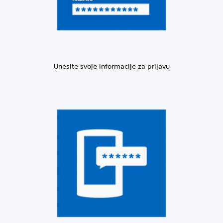
Unesite svoje informacije za prijavu