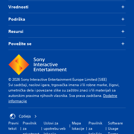
Vrednosti
Podrška
Resursi
Povežite se
© 2026 Sony Interactive Entertainment Europe Limited (SIEE)
Svi sadržaji, naslovi igara, trgovačka imena i/ili robne marke, žigovi,
umetnička dela i povezane slike su zaštitni znaci i/ili materijali sa
autorskim pravima njihovih vlasnika. Sva prava zadržana.
Dodatne
informacije
Србија
Pravni
Pravilnik
Uslovi za
Mapa
Pravilnik
Software
tekst
za
upotrebu veb
lokacije
za
Usage
privatnost
lokacije
kolačiće
Terms