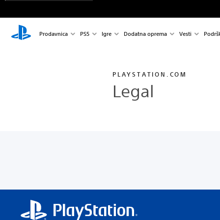
Prodavnica
PS5
Igre
Dodatna oprema
Vesti
Podrš
PLAYSTATION.COM
Legal