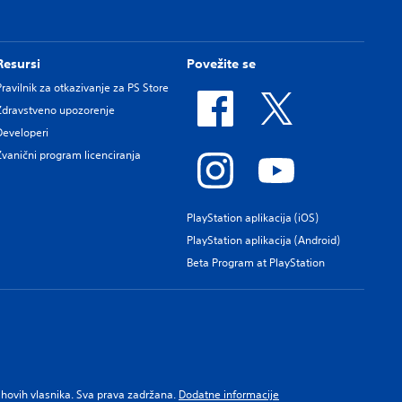
Resursi
Povežite se
Pravilnik za otkazivanje za PS Store
Zdravstveno upozorenje
Developeri
Zvanični program licenciranja
PlayStation aplikacija (iOS)
PlayStation aplikacija (Android)
Beta Program at PlayStation
njihovih vlasnika. Sva prava zadržana.
Dodatne informacije