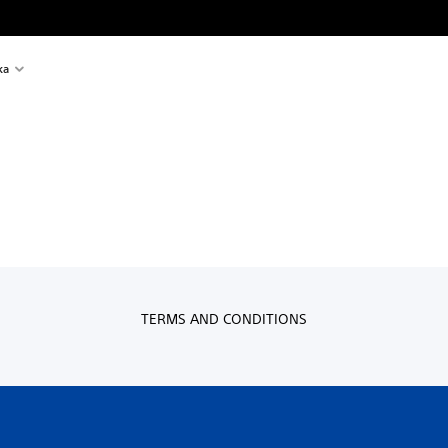
ka
TERMS AND CONDITIONS