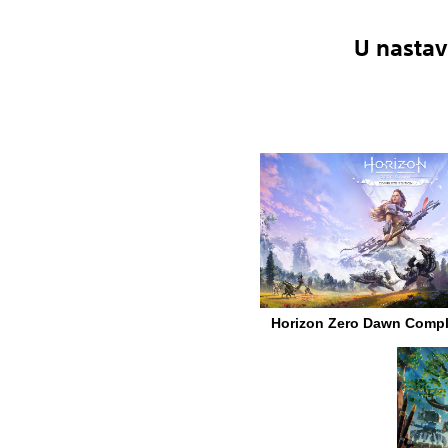
U nastav