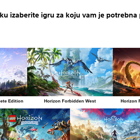
ku izaberite igru za koju vam je potrebna