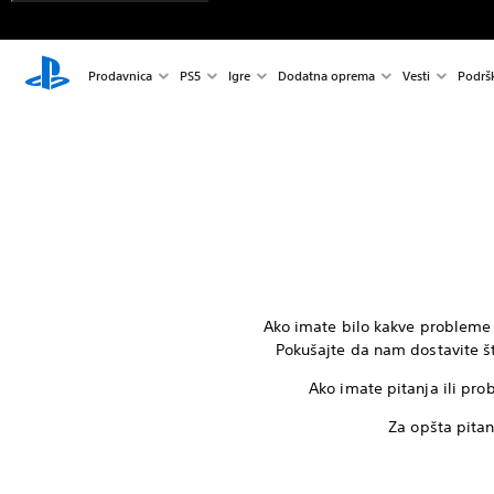
Prodavnica
PS5
Igre
Dodatna oprema
Vesti
Podrš
Ako imate bilo kakve probleme d
Pokušajte da nam dostavite št
Ako imate pitanja ili pro
Za opšta pitan