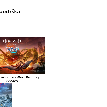
 podrška: