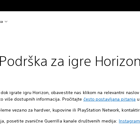
ka
Podrška za igre Horizo
ok igrate igru Horizon, obavestite nas klikom na relevantni naslov
o više dostupnih informacija. Pročitajte
često postavljana pitanja
u 
bleme vezano za hardver, kupovine ili PlayStation Network, kontakti
ja, posetite zvanične Guerrilla kanale društvenih medija:
Instagra