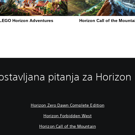
ostavljana pitanja za Horizon
Horizon Zero Dawn Complete Edition
Horizon Forbidden West
Horizon Call of the Mountain