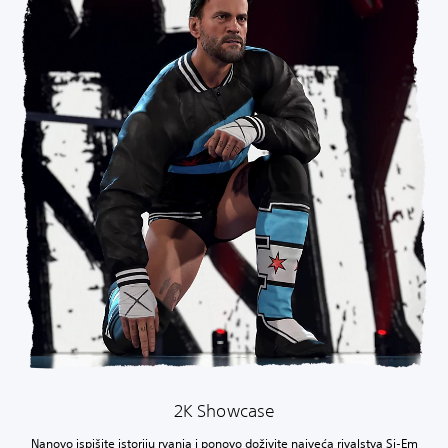
2K Showcase
Nanovo ispišite istoriju rvanja i ponovo doživite najveća rivalstva Si-Em