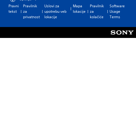
Pravni
Pravilnik
Uslovi za
Mapa
Pravilnik
Software
tekst
za
upotrebu veb
lokacije
za
Usage
privatnost
lokacije
kolačiće
Terms