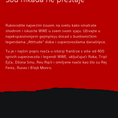
Rukovodite najvećim šouom na svetu kako smatrate
shodnim i iskusite WWE u svem svom sjaju. Uživajte u
najekspanzivnijem gejmpleju dosad s buntovničkim
legendama „Attitude“ doba i superzvezdama današnjice.
Tu je i najširi popis rvača u istoriji franšize s više od 400
igrivih superzvezda i legendi WWE, uključujući Roka, Tripl
Ejča, Džona Sinu, Reu Ripli i omiljene rvače kao što su Rej
Fenix, Rusev i Blejk Monro.