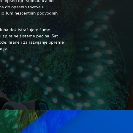
ki opseg igri Subnautica od
ena do opasnih rovova u
bio-luminescentnih podvodnih
duha dok istražujete šume
 i spiralne sisteme pećina.
Sat
de, hrane i za razvijanje opreme
anje.