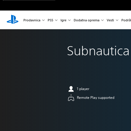
Prodavnica
PS5
Igre
Dodatna oprema
Vesti
Podrš
Subnautica
1 player
Remote Play supported