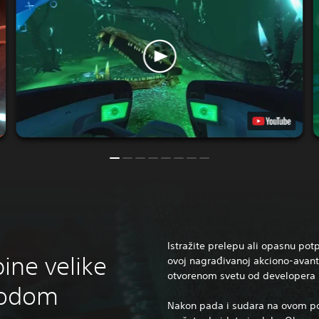
Istražite prelepu ali opasnu po
ine velike
ovoj nagrađivanoj akciono-avantur
otvorenom svetu od developera
vodom
Nakon pada i sudara na ovom po