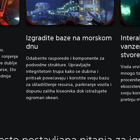
Izgradite baze na morskom
Intera
dnu
vanze
as.
stvor
 ronjenje
Odaberite rasporede i komponente za
ve dublje
podvodne strukture. Upravljajte
Voda vrvi
urse, što
integritetom trupa kako se dubina i
mnogo tog
dnije
pritisak povećavaju i koristite svoju bazu
procenit
za skladištenje resursa, parkiranje vozila i
ekosistem
dopunu zaliha kiseonika dok istražujete
svoju kor
ogroman okean.
pretnju m
esto postavljana pitanja za ig