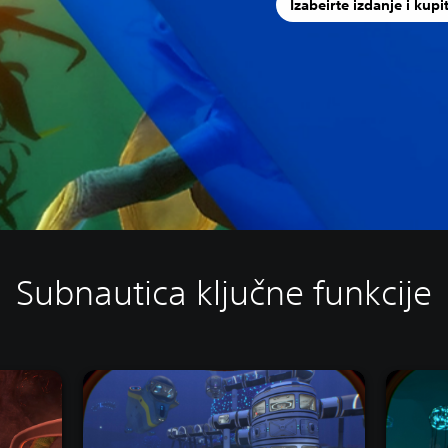
Izabeirte izdanje i kupi
Subnautica ključne funkcije