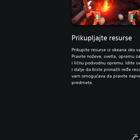
Prikupljajte resurse
Prikupite resurse iz okeana oko v
Pravite noževe, svetla, opremu za
i ličnu podvodnu opremu. Idite s
i dalje da biste pronašli ređe res
vam omogućava da pravite napre
predmete.
Č