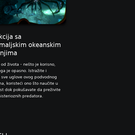
kcija sa
maljskim okeanskim
enjima
 od života - nešto je korisno,
a je opasno. Istražite i
e sve uglove ovog podvodnog
a, koristeći ono što naučite u
ist dok pokušavate da preživite
isterioznih predatora.
ru