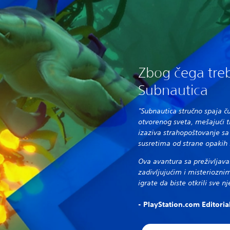
Zbog čega treb
Subnautica
"Subnautica stručno spaja 
otvorenog sveta, mešajući 
izaziva strahopoštovanje sa
susretima od strane opakih
Ova avantura sa preživljava
zadivljujućim i misteriozni
igrate da biste otkrili sve n
- PlayStation.com Editori