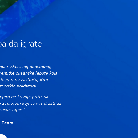
a da igrate
čuda i užas svog podvodnog
trenutke okeanske lepote koja
 legitimno zastrašujućim
 morskih predatora.
njem ne žrtvuje priču, sa
m zapletom koji će vas držati da
jegove tajne."
al Team