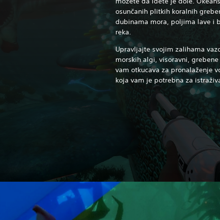
možete da idete je dole. Okeans
osunčanih plitkih koralnih greb
dubinama mora, poljima lave i 
reka.
Upravljajte svojim zalihama vaz
morskih algi, visoravni, grebene
vam otkucava za pronalaženje vo
koja vam je potrebna za istraživ