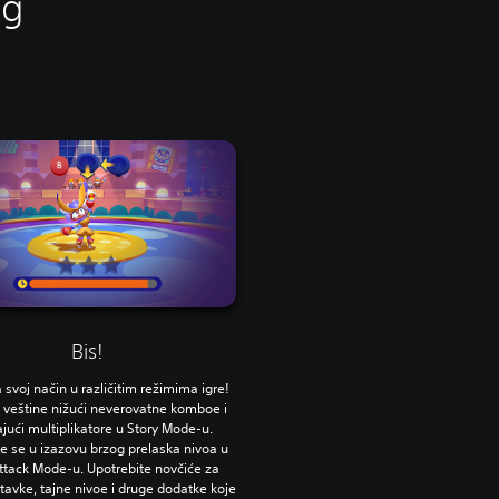
ig
Bis!
a svoj način u različitim režimima igre!
 veštine nižući neverovatne komboe i
jući multiplikatore u Story Mode-u.
e se u izazovu brzog prelaska nivoa u
ttack Mode-u. Upotrebite novčiće za
tavke, tajne nivoe i druge dodatke koje