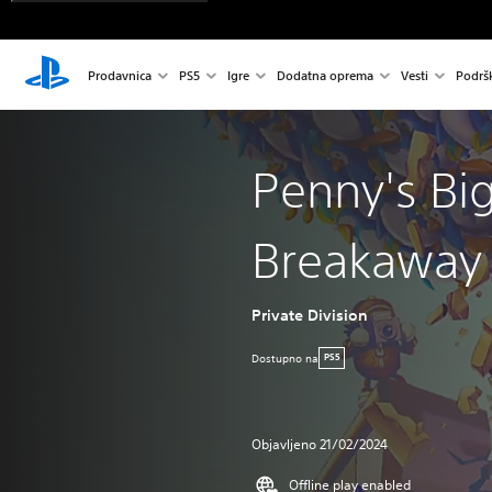
Prodavnica
PS5
Igre
Dodatna oprema
Vesti
Podrš
Penny's Bi
Breakaway
Private Division
Dostupno na
PS5
Objavljeno 21/02/2024
Offline play enabled