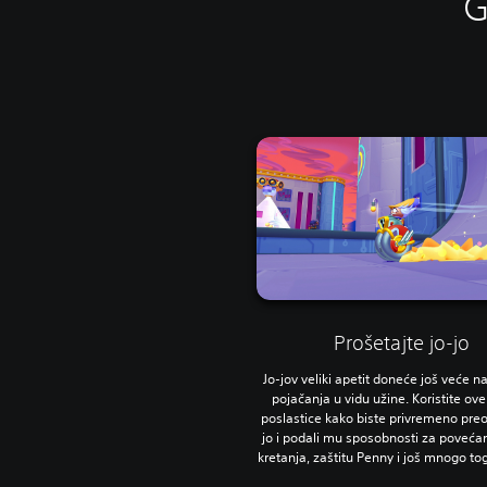
G
Prošetajte jo-jo
Jo-jov veliki apetit doneće još veće 
pojačanja u vidu užine. Koristite ov
poslastice kako biste privremeno preob
jo i podali mu sposobnosti za povećan
kretanja, zaštitu Penny i još mnogo to