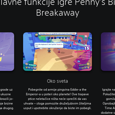
lavne funkcije igre Penny's B
Breakaway
Oko sveta
nagrade uz
Pobegnite od armije pingvina Eddie-a the
Igrajte n
e ukusne
Emperor-a u poteri oko planete! Ove trapave
Pokažite
razili jo-
ptice neletačice ništa neće sprečiti da vas
gomila
je brzine
uhvate – stoga pomozite druželjubivim žiteljima
Oprobajt
ga drugog.
usput i upotrebite okruženje da biste im pobegli.
Time A
dodatne s