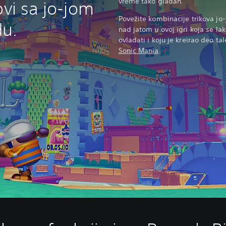
vreme tako gladan.
ovi sa jo-jom
Povežite kombinacije trikova jo
u.
nad jatom u ovoj igri koja se lak
ovladati i koju je kreirao deo t
Sonic Mania
.