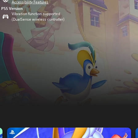
Accessibility Features
PS5 Version
Vibration function supported
(DualSense wireless controller)