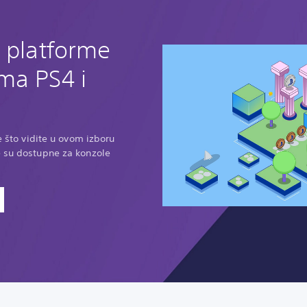
D platforme
ma PS4 i
ve što vidite u ovom izboru
e su dostupne za konzole