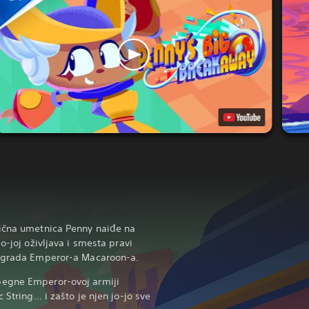
lična umetnica Penny naiđe na
o-joj oživljava i smesta pravi
o grada Emperor-a Macaroon-a.
begne Emperor-ovoj armiji
 String… i zašto je njen jo-jo sve