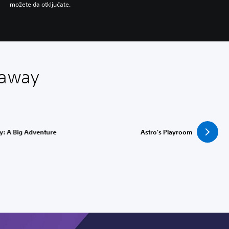
možete da otključate.
kaway
y: A Big Adventure
Astro's Playroom