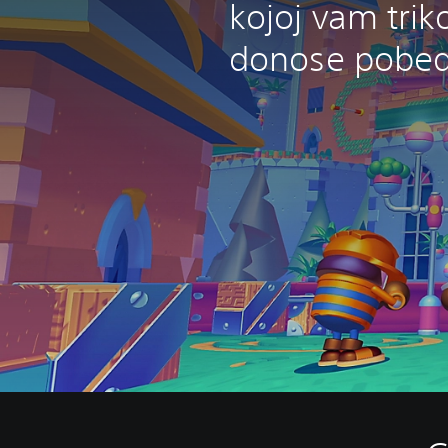
kojoj vam trik
donose pobed