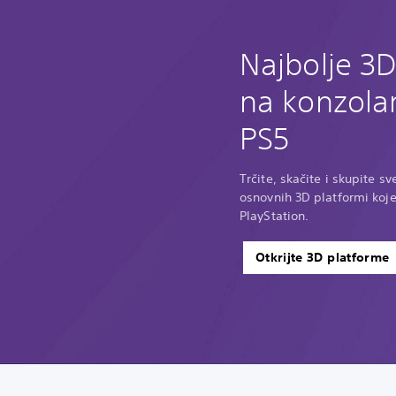
Najbolje 3
na konzola
PS5
Trčite, skačite i skupite s
osnovnih 3D platformi koj
PlayStation.
Otkrijte 3D platforme