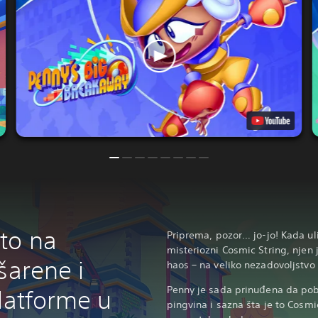
to na
Priprema, pozor… jo-jo! Kada u
misteriozni Cosmic String, njen j
šarene i
haos – na veliko nezadovoljstv
Penny je sada prinuđena da po
platforme u
pingvina i sazna šta je to Cosmic