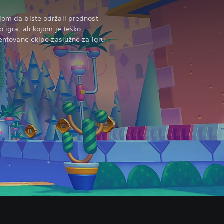
-jom da biste održali prednost
o igra, ali kojom je teško
alentovane ekipe zaslužne za igru