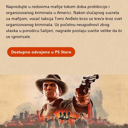
Napredujte u redovima mafije tokom doba prohibicije i
organizovanog kriminala u Americi. Nakon slučajnog susreta
sa mafijom, vozač taksija Tomi Anđelo brzo se kreće kroz svet
organizovanog kriminala. Uz početnu neugodnost zbog
ulaska u porodicu Salijeri, nagrade postaju suviše velike da bi
se ignorisale.
Dostupno odvojeno u PS Store