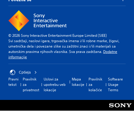
© 2026 Sony Interactive Entertainment Europe Limited (SIEE)
Svi sadržaji, naslovi igara, trgovačka imena i/ili robne marke, žigovi,
umetnička dela i povezane slike su zaštitni znaci i/ili materijali sa
autorskim pravima njihovih vlasnika. Sva prava zadržana.
Dodatne
informacije
Србија
Pravni
Pravilnik
Uslovi za
Mapa
Pravilnik
Software
tekst
za
upotrebu veb
lokacije
za
Usage
privatnost
lokacije
kolačiće
Terms