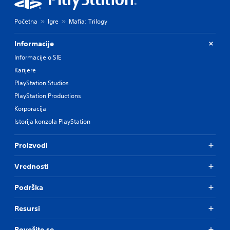
Početna
Igre
Mafia: Trilogy
Informacije
Informacije o SIE
Karijere
PlayStation Studios
PlayStation Productions
Korporacija
Istorija konzola PlayStation
Proizvodi
Vrednosti
Podrška
Resursi
Povežite se