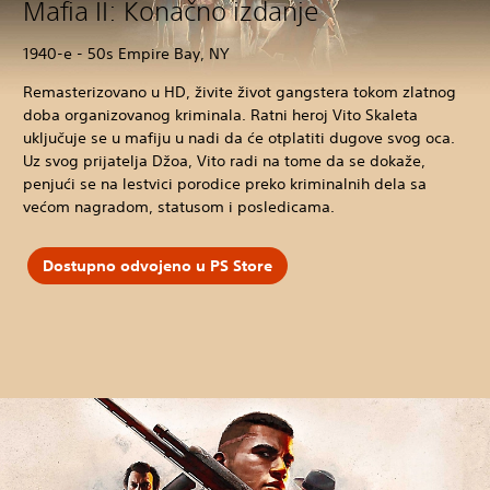
Mafia II: Konačno izdanje
1940-e - 50s Empire Bay, NY
Remasterizovano u HD, živite život gangstera tokom zlatnog
doba organizovanog kriminala. Ratni heroj Vito Skaleta
uključuje se u mafiju u nadi da će otplatiti dugove svog oca.
Uz svog prijatelja Džoa, Vito radi na tome da se dokaže,
penjući se na lestvici porodice preko kriminalnih dela sa
većom nagradom, statusom i posledicama.
Dostupno odvojeno u PS Store