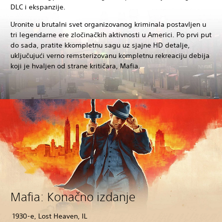
DLC i ekspanzije.
Uronite u brutalni svet organizovanog kriminala postavljen u
tri legendarne ere zločinačkih aktivnosti u Americi. Po prvi put
do sada, pratite kkompletnu sagu uz sjajne HD detalje,
uključujući verno remsterizovanu kompletnu rekreaciju debija
koji je hvaljen od strane kritičara, Mafia.
Mafia: Konačno izdanje
1930-e, Lost Heaven, IL