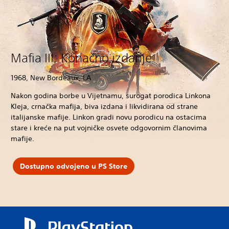
Mafia III: Konačno izdanje
1968, New Bordeaux, LA
Nakon godina borbe u Vijetnamu, surogat porodica Linkona
Kleja, crnačka mafija, biva izdana i likvidirana od strane
italijanske mafije. Linkon gradi novu porodicu na ostacima
stare i kreće na put vojničke osvete odgovornim članovima
mafije.
Dostupno odvojeno u PS Store