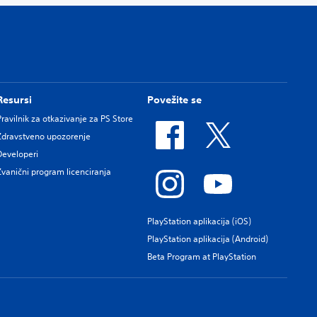
Resursi
Povežite se
Pravilnik za otkazivanje za PS Store
Zdravstveno upozorenje
Developeri
Zvanični program licenciranja
PlayStation aplikacija (iOS)
PlayStation aplikacija (Android)
Beta Program at PlayStation