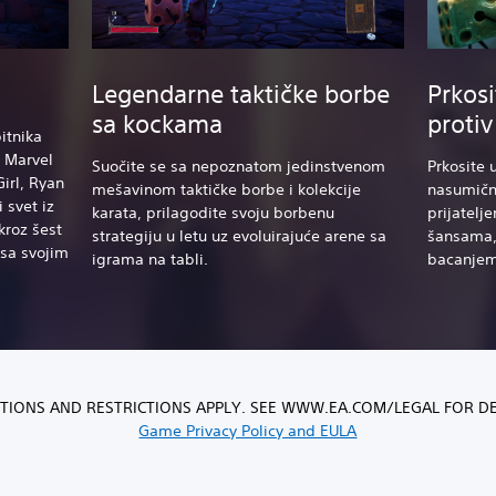
Legendarne taktičke borbe
Prkosi
sa kockama
protiv
itnika
i Marvel
Suočite se sa nepoznatom jedinstvenom
Prkosite 
irl
, Ryan
mešavinom taktičke borbe i kolekcije
nasumično
i svet iz
karata, prilagodite svoju borbenu
prijatelj
kroz šest
strategiju u letu uz evoluirajuće arene sa
šansama,
 sa svojim
igrama na tabli.
bacanjem
TIONS AND RESTRICTIONS APPLY. SEE WWW.EA.COM/LEGAL FOR DE
Game Privacy Policy and EULA