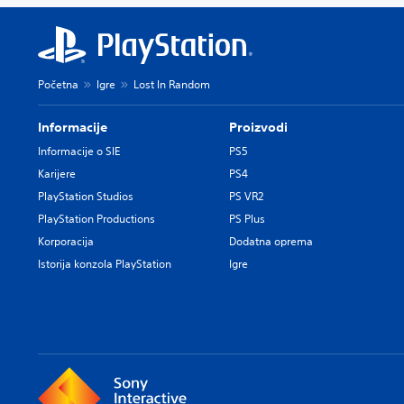
Početna
Igre
Lost In Random
Informacije
Proizvodi
Informacije o SIE
PS5
Karijere
PS4
PlayStation Studios
PS VR2
PlayStation Productions
PS Plus
Korporacija
Dodatna oprema
Istorija konzola PlayStation
Igre