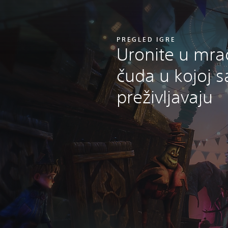
PREGLED IGRE
Uronite u mra
čuda u kojoj 
preživljavaju