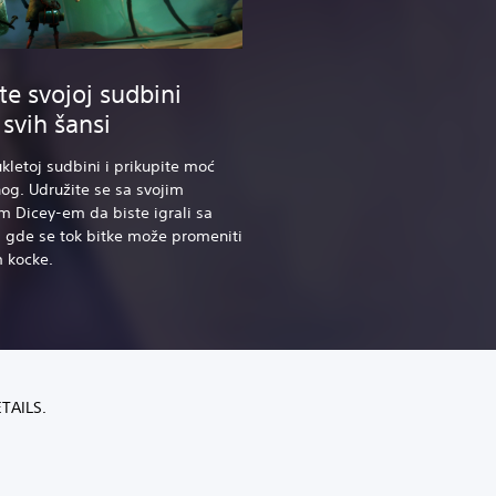
te svojoj sudbini
 svih šansi
ukletoj sudbini i prikupite moć
g. Udružite se sa svojim
em Dicey-em da biste igrali sa
 gde se tok bitke može promeniti
 kocke.
TAILS.