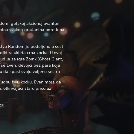
ndom, gotskoj akcionoj avanturi
dbina svakog građanina određena
evstvo Random je podeljeno u šest
diktira ukleta crna kocka. U ovoj
udija za igre Zoink (Ghost Giant,
e se Even, devojci bez para koja
da spasi svoju voljenu sestru.
čudnu živu kocku, Even mora da
 otkrivajući staru priču uz
gri.