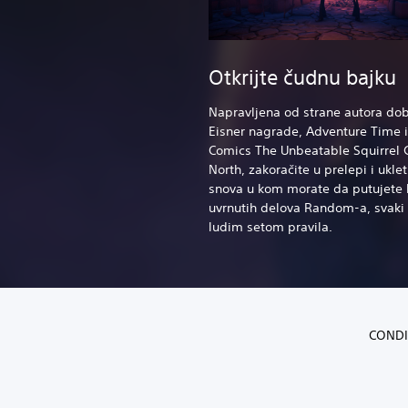
Otkrijte čudnu bajku
Napravljena od strane autora dob
Eisner nagrade, Adventure Time 
Comics The Unbeatable Squirrel G
North, zakoračite u prelepi i uklet
snova u kom morate da putujete 
uvrnutih delova Random-a, svaki
ludim setom pravila.
CONDI