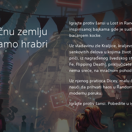
Igrajte protiv šansi u Lost in Ra
čnu zemlju
inspirisanoj bajkama gde je su
bacanjem kocke.
samo hrabri
Uz vladavinu zle Kraljice, kralj
senkovitih delova u kojima život 
priči, iz nagrađenog švedskog st
Fe, Flipping Death), priključićet
nema sreće, na mračnom pohodu 
Uz njenog pratioca Dicey, malu 
nauči da prihvati haos u Random,
modernu poruku.
Igrajte protiv šansi. Pobedite u i