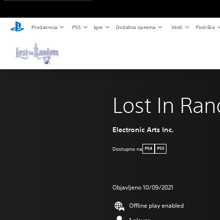
Prodavnica
PS5
Igre
Dodatna oprema
Vesti
Podrška
Lost In Ra
Electronic Arts Inc.
Dostupno na
PS4
PS5
Objavljeno 10/09/2021
Offline play enabled