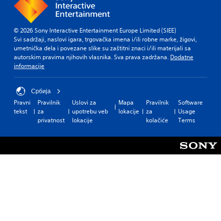
© 2026 Sony Interactive Entertainment Europe Limited (SIEE)
Svi sadržaji, naslovi igara, trgovačka imena i/ili robne marke, žigovi,
umetnička dela i povezane slike su zaštitni znaci i/ili materijali sa
autorskim pravima njihovih vlasnika. Sva prava zadržana.
Dodatne
informacije
Србија
Pravni
Pravilnik
Uslovi za
Mapa
Pravilnik
Software
tekst
za
upotrebu veb
lokacije
za
Usage
privatnost
lokacije
kolačiće
Terms