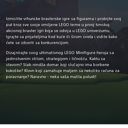
Izmislite vrhunske bravlerske igre sa figurama i probijte svoj
put kroz sve svoje omiljene LEGO teme u prvoj timskoj
akcionoj bravler igri koja se odvija u LEGO univerzumu.
Igrajte sa prijateljima kod kuće ili širom sveta i vidite kako
ćete se izboriti sa konkurencijom.
Dizajnirajte svog ultimativnog LEGO Minifigure heroja sa
jedinstvenim stilom, strategijom i ličnošću. Kaktu sa
stavom? Slab nindža domar koji slučajno ima borbene
kokoške? Klovn koji zamahuje maljem sa nekoliko računa za
poravnanje? Naravno - neka vaša mašta poludi!