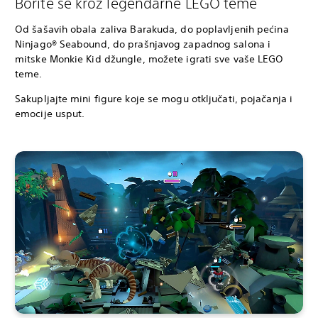
Borite se kroz legendarne LEGO teme
Od šašavih obala zaliva Barakuda, do poplavljenih pećina
Ninjago® Seabound, do prašnjavog zapadnog salona i
mitske Monkie Kid džungle, možete igrati sve vaše LEGO
teme.
Sakupljajte mini figure koje se mogu otključati, pojačanja i
emocije usput.