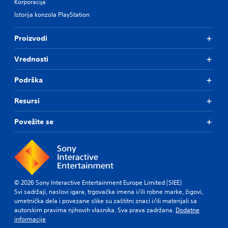
Korporacija
Istorija konzola PlayStation
Proizvodi
Vrednosti
Podrška
Resursi
Povežite se
© 2026 Sony Interactive Entertainment Europe Limited (SIEE)
Svi sadržaji, naslovi igara, trgovačka imena i/ili robne marke, žigovi,
umetnička dela i povezane slike su zaštitni znaci i/ili materijali sa
autorskim pravima njihovih vlasnika. Sva prava zadržana.
Dodatne
informacije