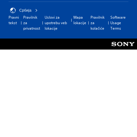
Србија
Pravni
Pravilnik
Uslovi za
Mapa
Pravilnik
Software
tekst
za
upotrebu veb
lokacije
za
Usage
privatnost
lokacije
kolačiće
Terms