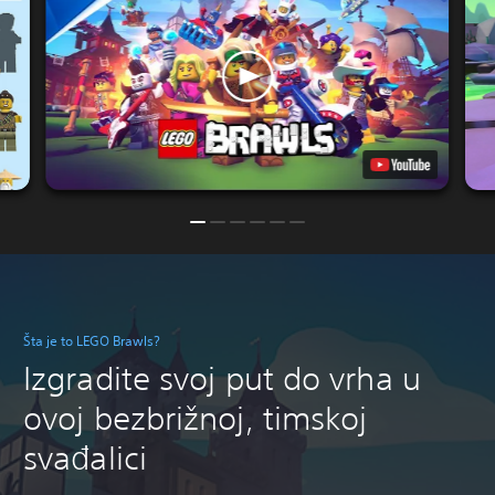
Šta je to LEGO Brawls?
Izgradite svoj put do vrha u
ovoj bezbrižnoj, timskoj
svađalici