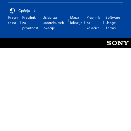
Србија
Pravni
Pravilnik
Uslovi za
Mapa
Pravilnik
Software
tekst
za
upotrebu veb
lokacije
za
Usage
privatnost
lokacije
kolačiće
Terms