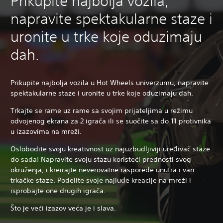
Prikupite najbolja vozila,
napravite spektakularne staze i
uronite u trke koje oduzimaju
dah.
Prikupite najbolja vozila u Hot Wheels univerzumu, napravite
spektakularne staze i uronite u trke koje oduzimaju dah.
Trkajte se rame uz rame sa svojim prijateljima u režimu
odvojenog ekrana za 2 igrača ili se suočite sa do 11 protivnika
u izazovima na mreži.
Oslobodite svoju kreativnost uz najuzbudljiviji uređivač staze
do sada! Napravite svoju stazu koristeći prednosti svog
okruženja, i kreirajte neverovatne rasporede unutra i van
trkačke staze. Podelite svoje najluđe kreacije na mreži i
isprobajte one drugih igrača.
Što je veći izazov veća je i slava.