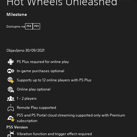
Hot Wheels Unleashed
Milestone
Dostupno na
PS4
PS5
Objavljeno 30/09/2021
PS Plus required for online play
In-game purchases optional
Supports up to 12 online players with PS Plus
Online play optional
1 - 2 players
Remote Play supported
PS5 and PS Portal cloud streaming supported only with Premium
subscription
PS5 Version
Vibration function and trigger effect required