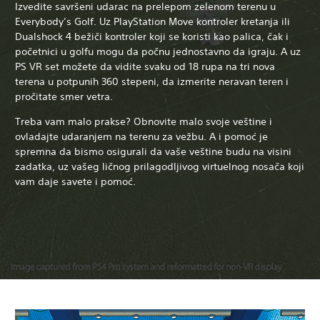
Izvedite savršeni udarac na prelepom zelenom terenu u
Everybody’s Golf. Uz PlayStation Move kontroler kretanja ili
Dualshock 4 bežiči kontroler koji se koristi kao palica, čak i
početnici u golfu mogu da počnu jednostavno da igraju. A uz
PS VR set možete da vidite svaku od 18 rupa na tri nova
terena u potpunih 360 stepeni, da izmerite neravan teren i
pročitate smer vetra.
Treba vam malo prakse? Obnovite malo svoje veštine i
ovladajte udaranjem na terenu za vežbu. A i pomoć je
spremna da bismo osigurali da vaše veštine budu na visini
zadatka, uz vašeg ličnog prilagodljivog virtuelnog nosača koji
vam daje savete i pomoć.