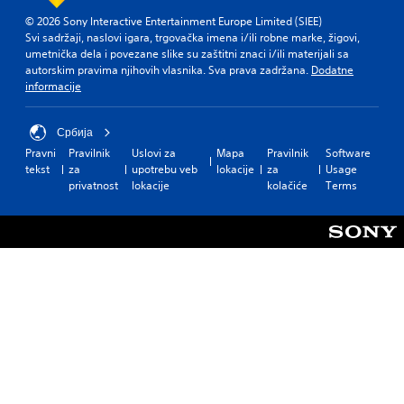
© 2026 Sony Interactive Entertainment Europe Limited (SIEE)
Svi sadržaji, naslovi igara, trgovačka imena i/ili robne marke, žigovi,
umetnička dela i povezane slike su zaštitni znaci i/ili materijali sa
autorskim pravima njihovih vlasnika. Sva prava zadržana.
Dodatne
informacije
Србија
Pravni
Pravilnik
Uslovi za
Mapa
Pravilnik
Software
tekst
za
upotrebu veb
lokacije
za
Usage
privatnost
lokacije
kolačiće
Terms