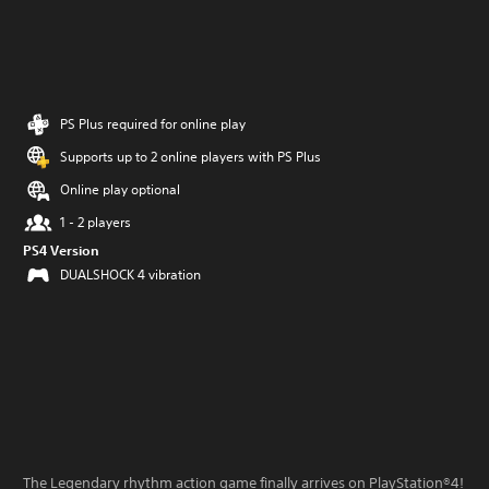
PS Plus required for online play
Supports up to 2 online players with PS Plus
Online play optional
1 - 2 players
PS4 Version
DUALSHOCK 4 vibration
The Legendary rhythm action game finally arrives on PlayStation®4!