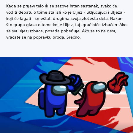
Kada se prijavi telo ili se sazove hitan sastanak, svako će
voditi debatu o tome šta isli ko je Uljez - uključujući i Uljeza -
koji će lagati i smeštati drugima svoja zločesta dela. Nakon
što grupa glasa o tome ko je Uljez, taj igrač biće izbačen. Ako
se svi uljezi izbace, posada pobeđuje. Ako se to ne desi,
vraćate se na popravku broda. Srećno.