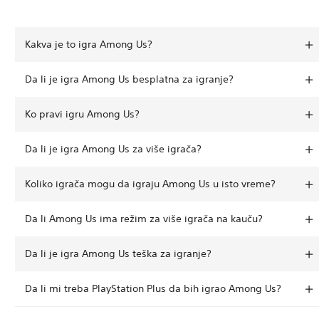
Kakva je to igra Among Us?
Da li je igra Among Us besplatna za igranje?
Ko pravi igru Among Us?
Da li je igra Among Us za više igrača?
Koliko igrača mogu da igraju Among Us u isto vreme?
Da li Among Us ima režim za više igrača na kauču?
Da li je igra Among Us teška za igranje?
Da li mi treba PlayStation Plus da bih igrao Among Us?