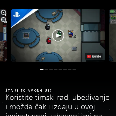
ŠTA JE TO AMONG US?
Koristite timski rad, ubeđivanje
i možda čak i izdaju u ovoj
jedinstvenoj zabavnoj igri na