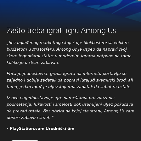
Zašto treba igrati igru Among Us
„Bez uglađenog marketinga koji šalje blokbastere sa velikim
budžetom u stratosferu, Among Us je uspeo da napravi svoj
skoro legendarni status u modernim igrama potpuno na tome
koliko je u stvari zabavan.
Priča je jednostavna: grupa igrača na internetu postavlja se
zajedno i dobija zadatak da popravi lutajući svemirski brod, ali
tajno, jedan igrač je uljez koji ima zadatak da sabotira ostale.
Iz ove najjednostavnije igre nameštanja proizilazi niz
podmetanja, lukavosti i smelosti dok usamljeni uljez pokušava
da prevari ostale. Bez obzira na kojoj ste strani, Among Us vam
donosi zabavu i smeh."
- PlayStation.com Urednički tim