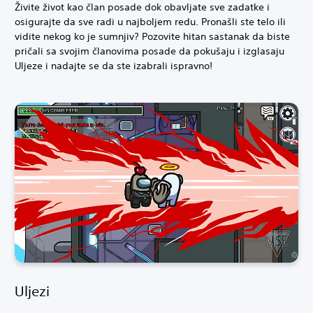
Živite život kao član posade dok obavljate sve zadatke i
osigurajte da sve radi u najboljem redu. Pronašli ste telo ili
vidite nekog ko je sumnjiv? Pozovite hitan sastanak da biste
pričali sa svojim članovima posade da pokušaju i izglasaju
Uljeze i nadajte se da ste izabrali ispravno!
Uljezi