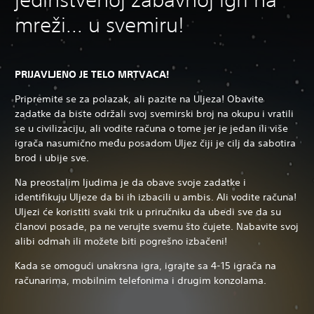
mreži... u svemiru!
PRIJAVLJENO JE TELO MRTVACA!
Pripremite se za polazak, ali pazite na Uljeza! Obavite
zadatke da biste održali svoj svemirski broj na okupu i vratili
se u civilizaciju, ali vodite računa o tome jer je jedan ili više
igrača nasumično među posadom Uljez čiji je cilj da sabotira
brod i ubije sve.
Na preostalim ljudima je da obave svoje zadatke i
identifikuju Uljeze da bi ih izbacili u ambis. Ali vodite računa!
Uljezi će koristiti svaki trik u priručniku da ubedi sve da su
članovi posade, pa ne verujte svemu što čujete. Nabavite svoj
alibi odmah ili možete biti pogrešno izbačeni!
Kada se omogući unakrsna igra, igrajte sa 4-15 igrača na
računarima, mobilnim telefonima i drugim konzolama.