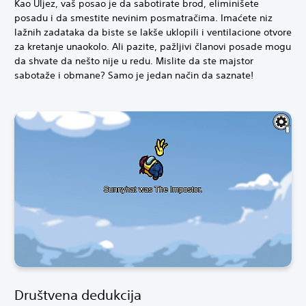
Kao Uljez, vaš posao je da sabotirate brod, eliminišete
posadu i da smestite nevinim posmatračima. Imaćete niz
lažnih zadataka da biste se lakše uklopili i ventilacione otvore
za kretanje unaokolo. Ali pazite, pažljivi članovi posade mogu
da shvate da nešto nije u redu. Mislite da ste majstor
sabotaže i obmane? Samo je jedan način da saznate!
Društvena dedukcija