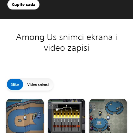
Kupite sada
Among Us snimci ekrana i
video zapisi
Slike
Video snimci