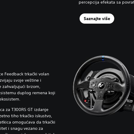
percepcija efekata sa povr
Saznajte više
e Feedback trkački volan
ijaju svoje veštine i
 zahvaljujući brzom,
 sistemu duplog remena koji
ekosistem.
ica za T300RS GT izdanje
etno tiho trkačko iskustvo,
četkica omogućava da trkački
itet i snagu vezano za