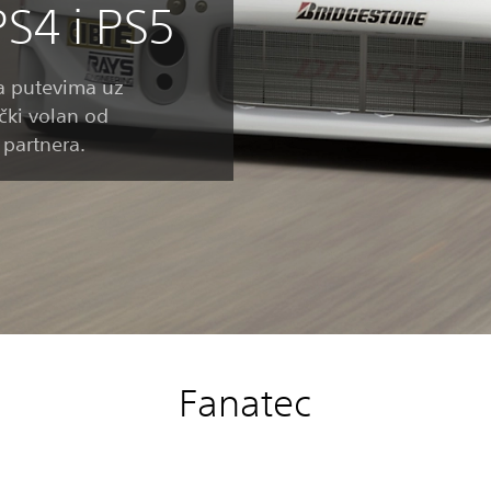
PS4 i PS5
sa putevima uz
čki volan od
 partnera.
Fanatec