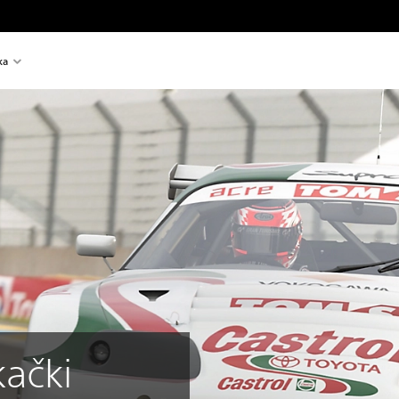
ka
kački