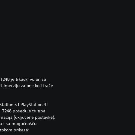
T248 je trkački volan sa
imerziju za one koji traže
tation 5 i PlayStation 4 i
T248 poseduje tri tipa
macija (uključene postavke),
a i sa mogućnošću
 tokom prikaza: