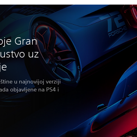
oje Gran
kustvo uz
je
štine u najnovijoj verziji
sada objavljene na PS4 i