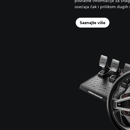
povratne informacije za sna
osećaja čak i prilikom dugih s
Saznajte više