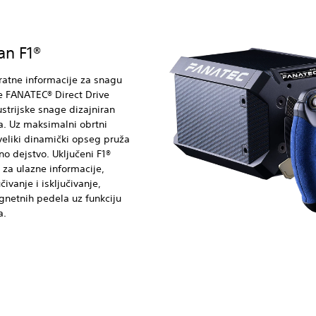
an F1®
vratne informacije za snagu
e FANATEC® Direct Drive
ustrijske snage dizajniran
a. Uz maksimalni obrtni
eliki dinamički opseg pruža
o dejstvo. Uključeni F1®
 za ulazne informacije,
čivanje i isključivanje,
netnih pedela uz funkciju
a.