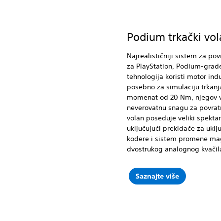
Podium trkački vol
Najrealističniji sistem za po
za PlayStation, Podium-grad
tehnologija koristi motor ind
posebno za simulaciju trkanj
momenat od 20 Nm, njegov v
neverovatnu snagu za povratn
volan poseduje veliki spektar
uključujući prekidače za uklju
kodere i sistem promene mag
dvostrukog analognog kvačil
Saznajte više