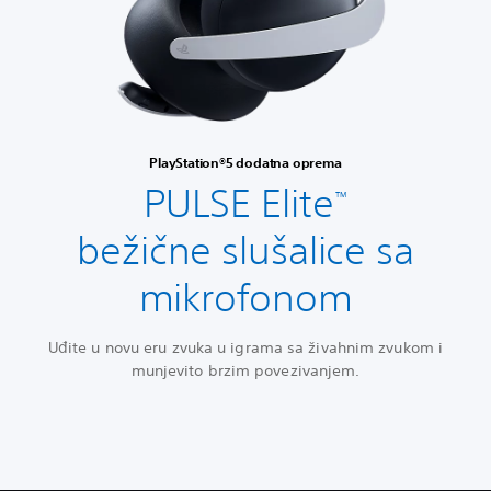
PlayStation®5 dodatna oprema
PULSE Elite
™
bežične slušalice sa
mikrofonom
Uđite u novu eru zvuka u igrama sa živahnim zvukom i
munjevito brzim povezivanjem.