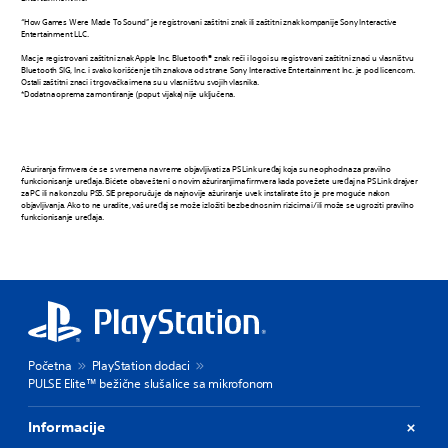
“How Games Were Made To Sound” je registrovani zaštitni znak ili zaštitni znak kompanije Sony Interactive
Entertainment LLC.
Mac je registrovani zaštitni znak Apple Inc. Bluetooth® znak reči i logoi su registrovani zaštitni znaci u vlasništvu
Bluetooth SIG, Inc. i svako korišćenje tih znakova od strane Sony Interactive Entertainment Inc. je pod licencom.
Ostali zaštitni znaci i trgovačka imena su u vlasništvu svojih vlasnika.
*Dodatna oprema za montiranje (poput vijaka) nije uključena.
Ažuriranja firmvera će se s vremena na vreme objavljivati za PS Link uređaj koja su neophodna za pravilno
funkcionisanje uređaja. Bićete obavešteni o novim ažuriranjima firmvera kada povežete uređaj na PS Link drajver
za PC ili na konzolu PS5. SIE preporučuje da najnovije ažuriranje uvek instalirate što je pre moguće nakon
objavljivanja. Ako to ne uradite, vaš uređaj se može izložiti bezbednosnim rizicima i/ili može se ugroziti pravilno
funkcionisanje uređaja.
Početna
PlayStation dodaci
PULSE Elite™ bežične slušalice sa mikrofonom
Informacije