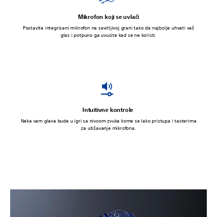
Mikrofon koji se uvlači
Postavite integrisani mikrofon na savitljivoj grani tako da najbolje uhvati vaš
glas i potpuno ga uvucite kad se ne koristi.
Intuitivne kontrole
Neka vam glava bude u igri sa nivoom zvuka kome se lako pristupa i tasterima
za utišavanje mikrofona.