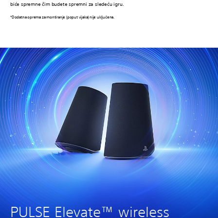
biće spremne čim budete spremni za sledeću igru.
*Dodatna oprema za montiranje (poput vijaka) nije uključena.
PULSE Elevate™ wireless