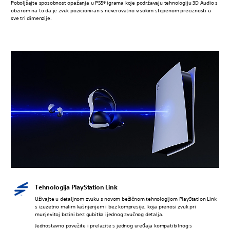
Poboljšajte sposobnost opažanja u PS5® igrama koje podržavaju tehnologiju 3D Audio s
obzirom na to da je zvuk pozicioniran s neverovatno visokim stepenom preciznosti u
sve tri dimenzije.
Tehnologija PlayStation Link
Uživajte u detaljnom zvuku s novom bežičnom tehnologijom PlayStation Link
s izuzetno malim kašnjenjem i bez kompresije, koja prenosi zvuk pri
munjevitoj brzini bez gubitka ijednog zvučnog detalja.
Jednostavno povežite i prelazite s jednog uređaja kompatibilnog s