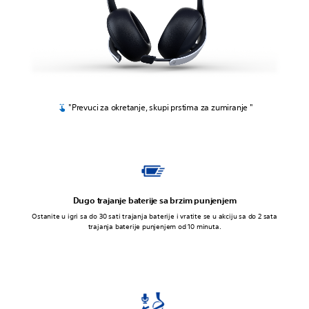
"Prevuci za okretanje, skupi prstima za zumiranje "
Dugo trajanje baterije sa brzim punjenjem
Ostanite u igri sa do 30 sati trajanja baterije i vratite se u akciju sa do 2 sata
trajanja baterije punjenjem od 10 minuta.