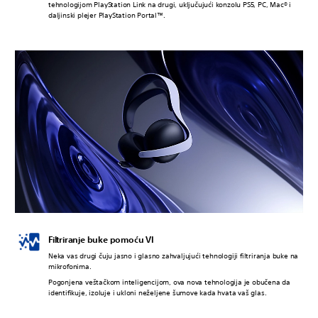
tehnologijom PlayStation Link na drugi, uključujući konzolu PS5, PC, Mac® i
daljinski plejer PlayStation Portal™.
Filtriranje buke pomoću VI
Neka vas drugi čuju jasno i glasno zahvaljujući tehnologiji filtriranja buke na
mikrofonima.
Pogonjena veštačkom inteligencijom, ova nova tehnologija je obučena da
identifikuje, izoluje i ukloni neželjene šumove kada hvata vaš glas.