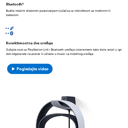
Bluetooth®
Budite mobilni direktnim povezivanjem slušalica sa mikrofonom sa mobilnim ili
tabletom.
Konektivnost na dva uređaja
Slušajte zvuk sa PlayStation Link i Bluetooth uređaja istovremeno kako biste ostali u igri
dok odgovarate na pozive ili uživate u muzici sa mobilnog uređaja.
Pogledajte video