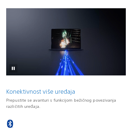
Konektivnost više uređaja
Prepustite se avanturi s funkcijom bežičnog povezivanja
različitih uređaja.