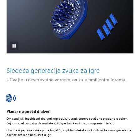
Sledeća generacija zvuka za igre
Uživajte u neverovatno vernom zvuku u omiljenim igrama.
Planar magnetni drajveri
Ovi studijski inspirisani drajveri reprodukuju zvuk gotovo savršeno precizno u celom
čujnom spektru, tako da možete čuti igre baš kao što su programeri želeli.
Uronite u pejzaže zvuka pune bogatih, suptilnih detalja dok duboki bas omogućava da
osetite svaki epski susret u igri.