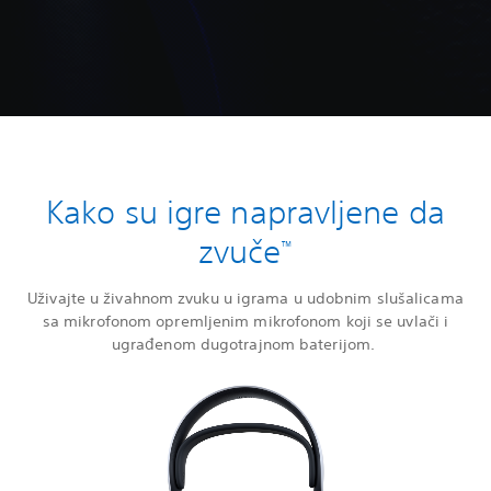
Kako su igre napravljene da
zvuče
™
Uživajte u živahnom zvuku u igrama u udobnim slušalicama
sa mikrofonom opremljenim mikrofonom koji se uvlači i
ugrađenom dugotrajnom baterijom.