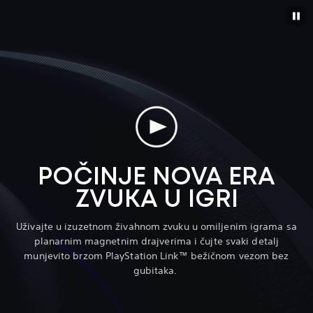
POČINJE NOVA ERA
ZVUKA U IGRI
Uživajte u izuzetnom živahnom zvuku u omiljenim igrama sa
planarnim magnetnim drajverima i čujte svaki detalj
munjevito brzom PlayStation Link™ bežičnom vezom bez
gubitaka.