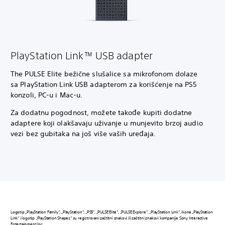
PlayStation Link™ USB adapter
The PULSE Elite bežične slušalice sa mikrofonom dolaze
sa PlayStation Link USB adapterom za korišćenje na PS5
konzoli, PC-u i Mac-u.
Za dodatnu pogodnost, možete takođe kupiti dodatne
adaptere koji olakšavaju uživanje u munjevito brzoj audio
vezi bez gubitaka na još više vaših uređaja.
Logotip „PlayStation Family“, „PlayStation“, „PS5“, „PULSE Elite“, „PULSE Explore“, „PlayStation Link“, ikona „PlayStation
Link“ i logotip „PlayStation Shapes“ su registrovani zaštitni znakovi ili zaštitni znakovi kompanije Sony Interactive
Entertainment Inc.