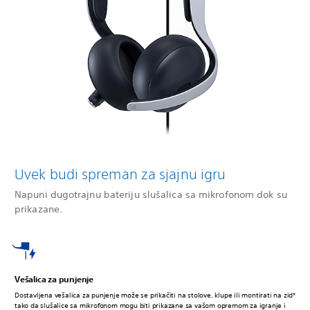
Uvek budi spreman za sjajnu igru
Napuni dugotrajnu bateriju slušalica sa mikrofonom dok su
prikazane.
Vešalica za punjenje
Dostavljena vešalica za punjenje može se prikačiti na stolove, klupe ili montirati na zid*
tako da slušalice sa mikrofonom mogu biti prikazane sa vašom opremom za igranje i